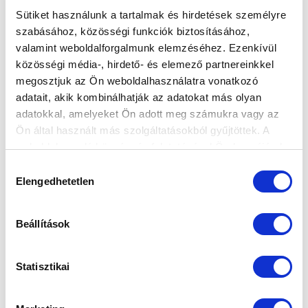
Sütiket használunk a tartalmak és hirdetések személyre
szabásához, közösségi funkciók biztosításához,
valamint weboldalforgalmunk elemzéséhez. Ezenkívül
közösségi média-, hirdető- és elemező partnereinkkel
megosztjuk az Ön weboldalhasználatra vonatkozó
adatait, akik kombinálhatják az adatokat más olyan
adatokkal, amelyeket Ön adott meg számukra vagy az
Ön által használt más szolgáltatásokból gyűjtöttek. A
KÖVETKEZŐ MÉRKŐZÉS
weboldalon való böngészés folytatásával Ön hozzájárul a
2026-08-09 17:30
sütik használatához.
Hozzájárulás
SÁNDOR KÁROLY LABDARÚGÓ AKADÉMIA
Elengedhetetlen
kiválasztása
VS
Beállítások
MTK BUDAPEST II
SZEKSZÁRDI UFC
Statisztikai
MTK BUDAPEST HÍRLEVÉL