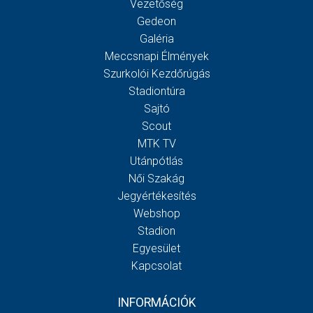
Vezetőség
Gedeon
Galéria
Meccsnapi Élmények
Szurkolói Kezdőrúgás
Stadiontúra
Sajtó
Scout
MTK TV
Utánpótlás
Női Szakág
Jegyértékesítés
Webshop
Stadion
Egyesület
Kapcsolat
INFORMÁCIÓK