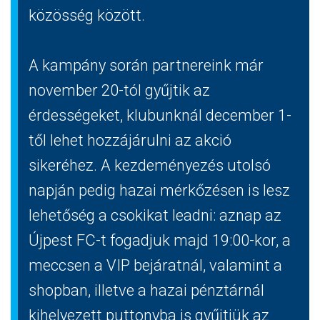
közösség között.
A kampány során partnereink már
november 20-tól gyűjtik az
érdességeket, klubunknál december 1-
től lehet hozzájárulni az akció
sikeréhez. A kezdeményezés utolsó
napján pedig hazai mérkőzésen is lesz
lehetőség a csokikat leadni: aznap az
Újpest FC-t fogadjuk majd 19:00-kor, a
meccsen a VIP bejáratnál, valamint a
shopban, illetve a hazai pénztárnál
kihelyezett puttonyba is gyűjtjük az