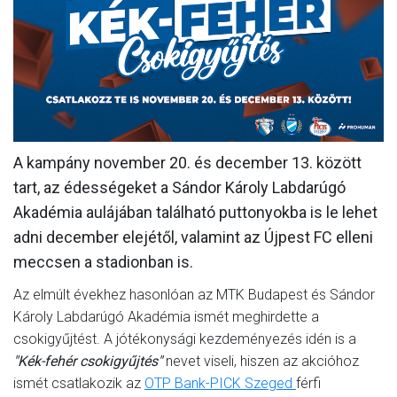
MÉRKŐZÉSEK
KLUB
GALÉRIA
SZURKOLÓI ÉLMÉNYEK
A kampány november 20. és december 13. között
AKKREDITÁCIÓ
tart, az édességeket a Sándor Károly Labdarúgó
Akadémia aulájában található puttonyokba is le lehet
adni december elejétől, valamint az Újpest FC elleni
meccsen a stadionban is.
Az elmúlt évekhez hasonlóan az MTK Budapest és Sándor
Károly Labdarúgó Akadémia ismét meghirdette a
csokigyűjtést. A jótékonysági kezdeményezés idén is a
"Kék-fehér csokigyűjtés"
nevet viseli, hiszen az akcióhoz
ismét csatlakozik az
OTP Bank-PICK Szeged
férfi