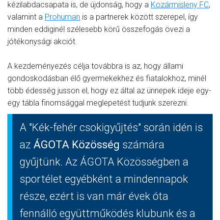
kézilabdacsapata is, de újdonság, hogy a
Kozármisleny FC
,
valamint a
Prohuman
is a partnerek között szerepel, így
minden eddiginél szélesebb körű összefogás övezi a
jótékonysági akciót.
A kezdeményezés célja továbbra is az, hogy állami
gondoskodásban élő gyermekekhez és fiatalokhoz, minél
több édesség jusson el, hogy ez által az ünnepek ideje egy-
egy tábla finomsággal meglepetést tudjunk szerezni.
A "Kék-fehér csokigyűjtés" során idén is
az
ÁGOTA Közösség
számára
gyűjtünk. Az ÁGOTA Közösségben a
sportélet egyébként a mindennapok
része, ezért is van már évek óta
fennálló együttműködés klubunk és a