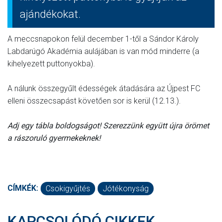
ajándékokat.
A meccsnapokon felül december 1-től a Sándor Károly
Labdarúgó Akadémia aulájában is van mód minderre (a
kihelyezett puttonyokba).
A nálunk összegyűlt édességek átadására az Újpest FC
elleni összecsapást követően sor is kerül (12.13.).
Adj egy tábla boldogságot! Szerezzünk együtt újra örömet
a rászoruló gyermekeknek!
CÍMKÉK:
Csokigyűjtés
Jótékonyság
KAPCSOLÓDÓ CIKKEK