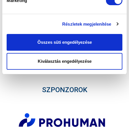
Marketing
Ne maradjon le egy eseményről sem! Iratkozzon fel ingyenes
hírlevelünkre:
Részletek megjelenítése
Összes süti engedélyezése
Elfogadom az
Adatvédelmi tájékoztatót
!
Kiválasztás engedélyezése
FELIRATKOZOM
SZPONZOROK