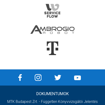
DOKUMENTUMOK
MTK Budapest Zrt. - Független Könyvvizsgálói Jelentés