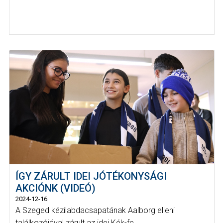
ÍGY ZÁRULT IDEI JÓTÉKONYSÁGI
AKCIÓNK (VIDEÓ)
2024-12-16
A Szeged kézilabdacsapatának Aalborg elleni
találkozójával zárult az idei Kék-fe...