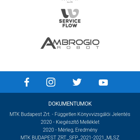
DOKUMENTUMOK
MTK Budapest Zrt. - Független Könyvvizsgálói Jelentés
2020 - Kiegészítő Melléklet
2020 - Mérleg, Eredmény
MTK BUDAPEST ZRT._SFP_2021-2021_MLSZ