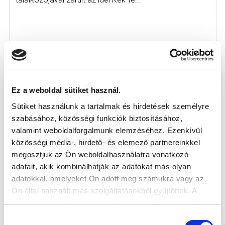
Ez a weboldal sütiket használ.
KÖVETKEZŐ MÉRKŐZÉS
Sütiket használunk a tartalmak és hirdetések személyre
szabásához, közösségi funkciók biztosításához,
2026-08-07 17:30
valamint weboldalforgalmunk elemzéséhez. Ezenkívül
ÚJ HIDEGKUTI NÁNDOR STADION
közösségi média-, hirdető- és elemező partnereinkkel
megosztjuk az Ön weboldalhasználatra vonatkozó
adatait, akik kombinálhatják az adatokat más olyan
VS
adatokkal, amelyeket Ön adott meg számukra vagy az
Ön által használt más szolgáltatásokból gyűjtöttek. A
MTK BUDAPEST
PUSKÁS AKADÉMIA FC
weboldalon való böngészés folytatásával Ön hozzájárul a
sütik használatához.
Hozzájárulás
MTK BUDAPEST HÍRLEVÉL