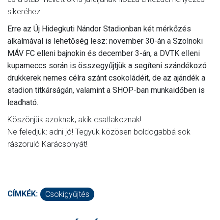
sikeréhez.
Erre az Új Hidegkuti Nándor Stadionban két mérkőzés
alkalmával is lehetőség lesz: november 30-án a Szolnoki
MÁV FC elleni bajnokin és december 3-án, a DVTK elleni
kupameccs során is összegyűjtjük a segíteni szándékozó
drukkerek nemes célra szánt csokoládéit, de az ajándék a
stadion titkárságán, valamint a SHOP-ban munkaidőben is
leadható.
Köszönjük azoknak, akik csatlakoznak!
Ne feledjük: adni jó! Tegyük közösen boldogabbá sok
rászoruló Karácsonyát!
CÍMKÉK:
Csokigyűjtés