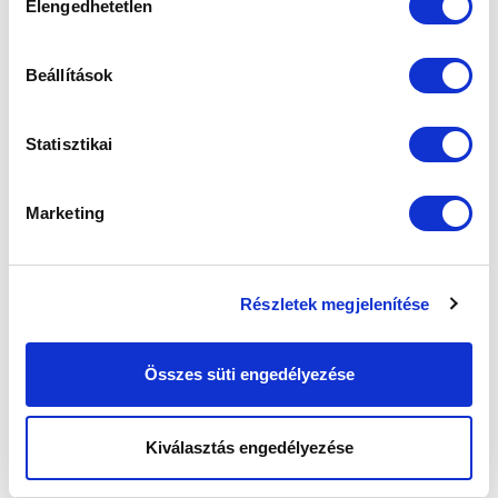
Elengedhetetlen
kiválasztása
Ne maradjon le egy eseményről sem! Iratkozzon fel ingyenes
hírlevelünkre:
Beállítások
Statisztikai
Marketing
Elfogadom az
Adatvédelmi tájékoztatót
!
FELIRATKOZOM
Részletek megjelenítése
SZPONZOROK
Összes süti engedélyezése
Kiválasztás engedélyezése