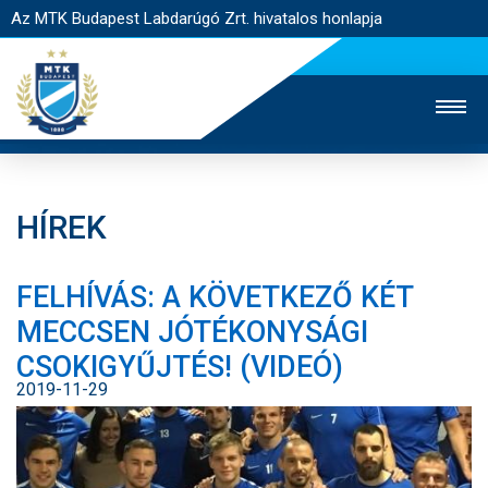
Az MTK Budapest Labdarúgó Zrt. hivatalos honlapja
HÍREK
MTK TV
UTÁNPÓTLÁS
NŐI SZAKÁG
FELHÍVÁS: A KÖVETKEZŐ KÉT
JEGYÉRTÉKESÍTÉS
WEBSHOP
STADION
MECCSEN JÓTÉKONYSÁGI
EGYESÜLET
KAPCSOLAT
CSOKIGYŰJTÉS! (VIDEÓ)
2019-11-29
NYITÓLAP
HÍREK
CSAPATOK