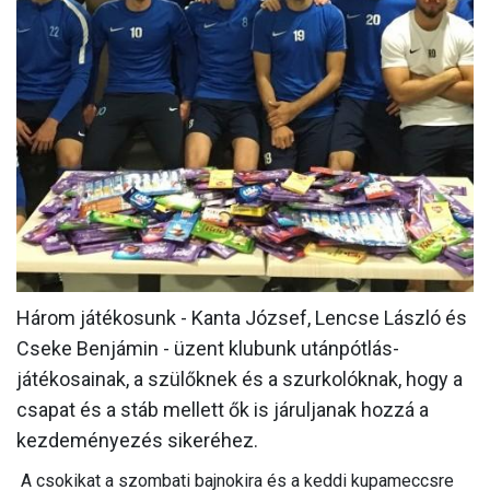
MÉRKŐZÉSEK
KLUB
GALÉRIA
SZURKOLÓI ÉLMÉNYEK
AKKREDITÁCIÓ
Három játékosunk - Kanta József, Lencse László és
Cseke Benjámin - üzent klubunk utánpótlás-
játékosainak, a szülőknek és a szurkolóknak, hogy a
csapat és a stáb mellett ők is járuljanak hozzá a
kezdeményezés sikeréhez.
A csokikat a szombati bajnokira és a keddi kupameccsre