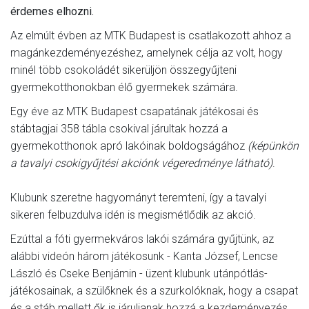
érdemes elhozni.
Az elmúlt évben az MTK Budapest is csatlakozott ahhoz a
magánkezdeményezéshez, amelynek célja az volt, hogy
minél több csokoládét sikerüljön összegyűjteni
gyermekotthonokban élő gyermekek számára.
Egy éve az MTK Budapest csapatának játékosai és
stábtagjai 358 tábla csokival járultak hozzá a
gyermekotthonok apró lakóinak boldogságához
(képünkön
a tavalyi csokigyűjtési akciónk végeredménye látható)
.
Klubunk szeretne hagyományt teremteni, így a tavalyi
sikeren felbuzdulva idén is megismétlődik az akció.
Ezúttal a fóti gyermekváros lakói számára gyűjtünk, az
alábbi videón három játékosunk - Kanta József, Lencse
László és Cseke Benjámin - üzent klubunk utánpótlás-
játékosainak, a szülőknek és a szurkolóknak, hogy a csapat
és a stáb mellett ők is járuljanak hozzá a kezdeményezés