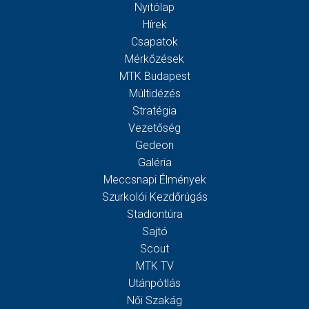
Nyitólap
Hírek
Csapatok
Mérkőzések
MTK Budapest
Múltidézés
Stratégia
Vezetőség
Gedeon
Galéria
Meccsnapi Élmények
Szurkolói Kezdőrúgás
Stadiontúra
Sajtó
Scout
MTK TV
Utánpótlás
Női Szakág