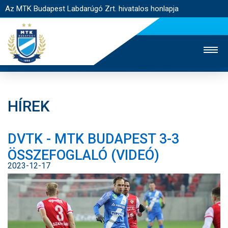
Az MTK Budapest Labdarúgó Zrt. hivatalos honlapja
HÍREK
MTK TV
UTÁNPÓTLÁS
NŐI SZAKÁG
DVTK - MTK BUDAPEST 3-3
JEGYÉRTÉKESÍTÉS
WEBSHOP
STADION
ÖSSZEFOGLALÓ (VIDEÓ)
EGYESÜLET
KAPCSOLAT
2023-12-17
NYITÓLAP
HÍREK
CSAPATOK