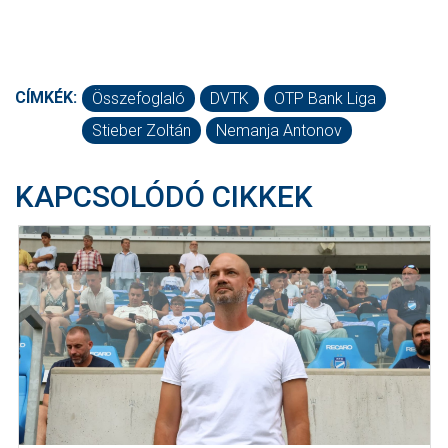
CÍMKÉK:
Összefoglaló
DVTK
OTP Bank Liga
Stieber Zoltán
Nemanja Antonov
KAPCSOLÓDÓ CIKKEK