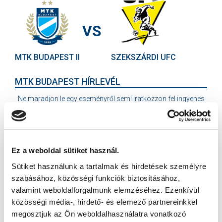
VS
MTK BUDAPEST II
SZEKSZÁRDI UFC
MTK BUDAPEST HÍRLEVÉL
Ne maradjon le egy eseményről sem! Iratkozzon fel ingyenes
hírlevelünkre:
Ez a weboldal sütiket használ.
Sütiket használunk a tartalmak és hirdetések személyre
szabásához, közösségi funkciók biztosításához,
Elfogadom az
Adatvédelmi tájékoztatót
!
valamint weboldalforgalmunk elemzéséhez. Ezenkívül
közösségi média-, hirdető- és elemező partnereinkkel
FELIRATKOZOM
megosztjuk az Ön weboldalhasználatra vonatkozó