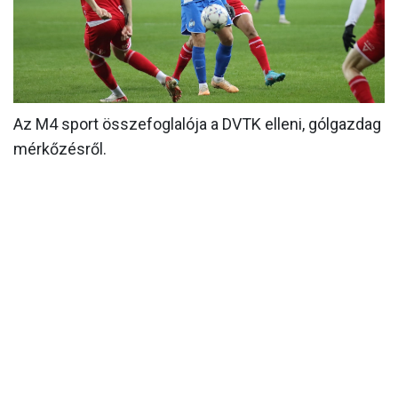
MÉRKŐZÉSEK
KLUB
GALÉRIA
Az M4 sport összefoglalója a DVTK elleni, gólgazdag
SZURKOLÓI ÉLMÉNYEK
mérkőzésről.
AKKREDITÁCIÓ