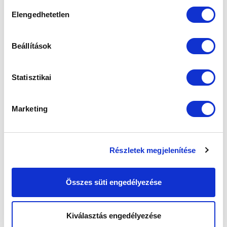
sütik használatához.
Hozzájárulás
Elengedhetetlen
kiválasztása
Beállítások
Statisztikai
KÖVETKEZŐ MÉRKŐZÉS
2026-08-09 17:30
Marketing
SÁNDOR KÁROLY LABDARÚGÓ AKADÉMIA
Részletek megjelenítése
VS
Összes süti engedélyezése
MTK BUDAPEST II
SZEKSZÁRDI UFC
MTK BUDAPEST HÍRLEVÉL
Kiválasztás engedélyezése
Ne maradjon le egy eseményről sem! Iratkozzon fel ingyenes