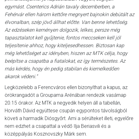
egymást. Csenterics Adrián tavaly decemberben, a
Fehérvár ellen három kettőre megnyert bajnokin debütált az
élvonalban, szép jövő állhat előtte. Van benne lehetőség.
Az edzéseken keményen dolgozik, lelkes, persze még
tapasztalatot kell gyűjtenie, fontos meccseken kell jól
teljesítenie ahhoz, hogy kiteljesedhessen. Biztosan kap
még lehetőséget az idényben, hiszen az MTK célja, hogy
beépítse a csapatba a fiatalokat, ez így természetes. Az
más kérdés, hogy én pedig stabilan és kiemelkedően
akarok védeni.”
Legközelebb a Ferencváros ellen bizonyíthat a kapus, az
örökrangadót a Groupama Arénában rendezik vasárnap
20.15 órakor. Az MTK a negyedik helyen áll a tabellán,
Horváth Dávid együttese csupán egypontos távolságból
követi a harmadik Diósgyőrt. Ami a sérülteket illeti, egyelőre
nem edzhet a csapattal a védő Ilja Beriasvili és a
középpályás Kosznovszky Márk sem.