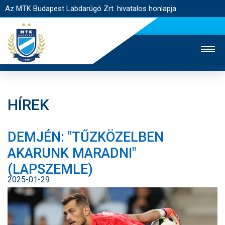
Az MTK Budapest Labdarúgó Zrt. hivatalos honlapja
HÍREK
MTK TV
UTÁNPÓTLÁS
NŐI SZAKÁG
DEMJÉN: "TŰZKÖZELBEN
JEGYÉRTÉKESÍTÉS
WEBSHOP
STADION
AKARUNK MARADNI"
EGYESÜLET
KAPCSOLAT
(LAPSZEMLE)
2025-01-29
NYITÓLAP
HÍREK
CSAPATOK