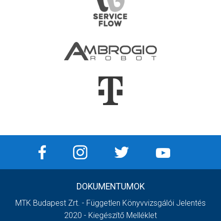
DOKUMENTUMOK
MTK Budapest Zrt. - Független Könyvvizsgálói Jelentés
2020 - Kiegészítő Melléklet