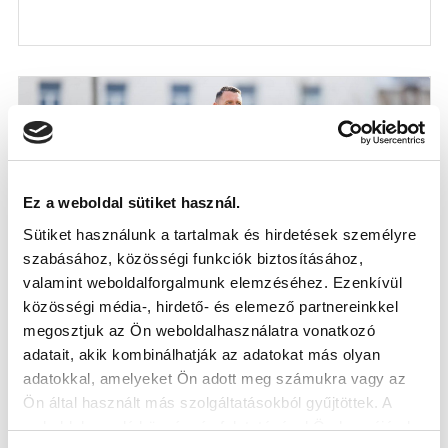
Ez a weboldal sütiket használ.
Sütiket használunk a tartalmak és hirdetések személyre
szabásához, közösségi funkciók biztosításához,
valamint weboldalforgalmunk elemzéséhez. Ezenkívül
közösségi média-, hirdető- és elemező partnereinkkel
HORVÁTH ÁDÁM: „SZÜKSÉG VAN EGY
megosztjuk az Ön weboldalhasználatra vonatkozó
ÉVRE, AHOL SZOKNI TUDJÁK A FELNŐTT
adatait, akik kombinálhatják az adatokat más olyan
FOCIT” (LAPSZEMLE)
adatokkal, amelyeket Ön adott meg számukra vagy az
2026-04-09
Ön által használt más szolgáltatásokból gyűjtöttek. A
NB III-as csapatunk vezetőedzője a Büntető.comnak
weboldalon való böngészés folytatásával Ön hozzájárul a
nyilatkozott.