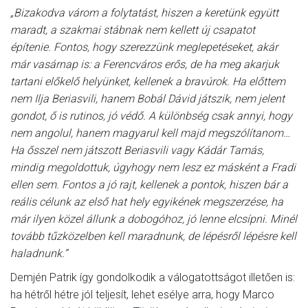
„Bizakodva várom a folytatást, hiszen a keretünk együtt
maradt, a szakmai stábnak nem kellett új csapatot
építenie. Fontos, hogy szerezzünk meglepetéseket, akár
már vasárnap is: a Ferencváros erős, de ha meg akarjuk
tartani előkelő helyünket, kellenek a bravúrok. Ha előttem
nem Ilja Beriasvili, hanem Bobál Dávid játszik, nem jelent
gondot, ő is rutinos, jó védő. A különbség csak annyi, hogy
nem angolul, hanem magyarul kell majd megszólítanom…
Ha ősszel nem játszott Beriasvili vagy Kádár Tamás,
mindig megoldottuk, úgyhogy nem lesz ez másként a Fradi
ellen sem. Fontos a jó rajt, kellenek a pontok, hiszen bár a
reális célunk az első hat hely egyikének megszerzése, ha
már ilyen közel állunk a dobogóhoz, jó lenne elcsípni. Minél
tovább tűzközelben kell maradnunk, de lépésről lépésre kell
haladnunk.”
Demjén Patrik így gondolkodik a válogatottságot illetően is:
ha hétről hétre jól teljesít, lehet esélye arra, hogy Marco