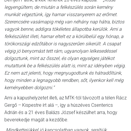
legyengültem, de miután a felkészülés során kemény
munkát végeztünk, így hamar visszanyerem az erőmet.
Szerencsére vasárnapig még van néhány nap hátra, biztos
vagyok benne, addigra tökéletes állapotba kerülök. Ami a
felkészülést illeti, hamar eltelt ez a körülbelül egy hónap, a
törökországi edzőtábor is nagyszerűen sikerült. A csapat
végig jó benyomást tett rám, ugyanolyan lelkesedéssel
dolgoztunk, mint az ősszel, és olyan egységes játékot
mutattunk be a felkészülés alatt is, mint az idényben végig.
Ez nem azt jelenti, hogy megnyugodtunk és hátradőltünk,
hogy minden a legnagyobb rendben, sőt, ilyenkor kell még
keményebben dolgozni.”
Ami a kapushelyzetet illeti, az MTK-tól távozott a télen Rácz
Gergő – Kispestre írt alá –, így a húszéves Csenterics
Adrián és a 21 éves Balázs József készülhet arra, hogy
beverekedje magát a kezdőbe.
„Mindkettejükkel jó kapcsolatban vagyok, segítjük