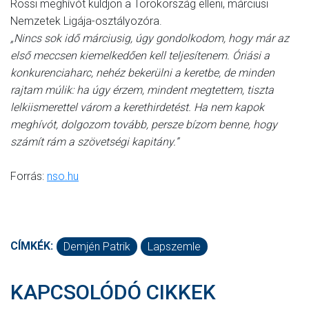
Rossi meghívót küldjön a Törökország elleni, márciusi
Nemzetek Ligája-osztályozóra.
„Nincs sok idő márciusig, úgy gondolkodom, hogy már az
első meccsen kiemelkedően kell teljesítenem. Óriási a
konkurenciaharc, nehéz bekerülni a keretbe, de minden
rajtam múlik: ha úgy érzem, mindent megtettem, tiszta
lelkiismerettel várom a kerethirdetést. Ha nem kapok
meghívót, dolgozom tovább, persze bízom benne, hogy
számít rám a szövetségi kapitány.”
Forrás:
nso.hu
CÍMKÉK:
Demjén Patrik
Lapszemle
KAPCSOLÓDÓ CIKKEK