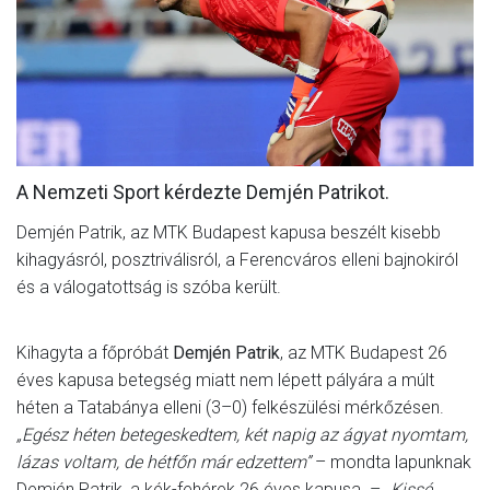
MÉRKŐZÉSEK
KLUB
GALÉRIA
SZURKOLÓI ÉLMÉNYEK
A Nemzeti Sport kérdezte Demjén Patrikot.
AKKREDITÁCIÓ
Demjén Patrik, az MTK Budapest kapusa beszélt kisebb
kihagyásról, posztriválisról, a Ferencváros elleni bajnokiról
és a válogatottság is szóba került.
Kihagyta a főpróbát
Demjén Patrik
, az MTK Budapest 26
éves kapusa betegség miatt nem lépett pályára a múlt
héten a Tatabánya elleni (3–0) felkészülési mérkőzésen.
„Egész héten betegeskedtem, két napig az ágyat nyomtam,
lázas voltam, de hétfőn már edzettem”
– mondta lapunknak
Demjén Patrik, a kék-fehérek 26 éves kapusa. –
„Kissé