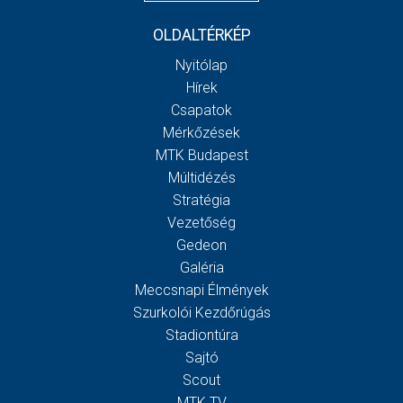
OLDALTÉRKÉP
Nyitólap
Hírek
Csapatok
Mérkőzések
MTK Budapest
Múltidézés
Stratégia
Vezetőség
Gedeon
Galéria
Meccsnapi Élmények
Szurkolói Kezdőrúgás
Stadiontúra
Sajtó
Scout
MTK TV