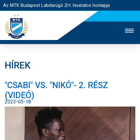
Az MTK Budapest Labdarúgó Zrt. hivatalos honlapja
HÍREK
MTK TV
UTÁNPÓTLÁS
NŐI SZAKÁG
"CSABI" VS. "NIKÓ"- 2. RÉSZ
JEGYÉRTÉKESÍTÉS
WEBSHOP
STADION
(VIDEÓ)
EGYESÜLET
KAPCSOLAT
2023-05-18
NYITÓLAP
HÍREK
CSAPATOK