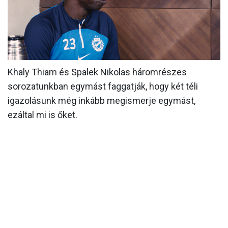
MÉRKŐZÉSEK
KLUB
GALÉRIA
Khaly Thiam és Spalek Nikolas háromrészes
SZURKOLÓI ÉLMÉNYEK
sorozatunkban egymást faggatják, hogy két téli
AKKREDITÁCIÓ
igazolásunk még inkább megismerje egymást,
ezáltal mi is őket.