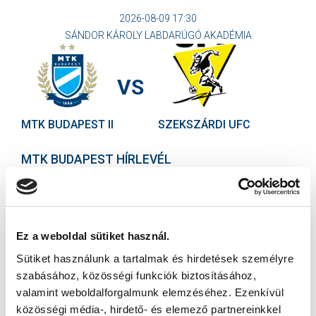
2026-08-09 17:30
SÁNDOR KÁROLY LABDARÚGÓ AKADÉMIA
VS
MTK BUDAPEST II
SZEKSZÁRDI UFC
MTK BUDAPEST HÍRLEVÉL
Ne maradjon le egy eseményről sem! Iratkozzon fel ingyenes
hírlevelünkre:
Ez a weboldal sütiket használ.
Sütiket használunk a tartalmak és hirdetések személyre
szabásához, közösségi funkciók biztosításához,
valamint weboldalforgalmunk elemzéséhez. Ezenkívül
Elfogadom az
Adatvédelmi tájékoztatót
!
közösségi média-, hirdető- és elemező partnereinkkel