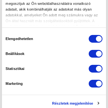
megosztjuk az Ön weboldalhasználatra vonatkozó
FELIRATKOZOM
adatait, akik kombinálhatják az adatokat más olyan
adatokkal, amelyeket Ön adott meg számukra vagy az
Ön által használt más szolgáltatásokból gyűjtöttek. A
SZPONZOROK
weboldalon való böngészés folytatásával Ön hozzájárul a
sütik használatához.
Hozzájárulás
Elengedhetetlen
kiválasztása
Beállítások
Statisztikai
Marketing
Részletek megjelenítése