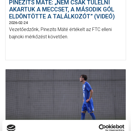
PINEZITS MÁTÉ: „NEM CSAK TÚLÉLNI
AKARTUK A MECCSET, A MÁSODIK GÓL
ELDÖNTÖTTE A TALÁLKOZÓT” (VIDEÓ)
2026-02-24
Vezetőedzőnk, Pinezits Máté értékelt az FTC elleni
bajnoki mérkőzést követően.