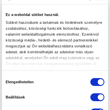
MTK BUDAPEST - FTC 1-3
ÖSSZEFOGLALÓ (VIDEÓ)
2026-02-24
Ez a weboldal sütiket használ.
Ez történt a 230. Örökrangadón.
Sütiket használunk a tartalmak és hirdetések személyre
szabásához, közösségi funkciók biztosításához,
valamint weboldalforgalmunk elemzéséhez. Ezenkívül
közösségi média-, hirdető- és elemező partnereinkkel
megosztjuk az Ön weboldalhasználatra vonatkozó
adatait, akik kombinálhatják az adatokat más olyan
adatokkal, amelyeket Ön adott meg számukra vagy az
Ön által használt más szolgáltatásokból gyűjtöttek. A
weboldalon való böngészés folytatásával Ön hozzájárul a
sütik használatához.
Hozzájárulás
Elengedhetetlen
kiválasztása
Beállítások