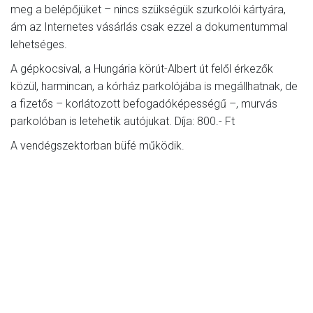
meg a belépőjüket – nincs szükségük szurkolói kártyára,
ám az Internetes vásárlás csak ezzel a dokumentummal
lehetséges.
A gépkocsival, a Hungária körút-Albert út felől érkezők
közül, harmincan, a kórház parkolójába is megállhatnak, de
a fizetős – korlátozott befogadóképességű –, murvás
parkolóban is letehetik autójukat. Díja: 800.- Ft
A vendégszektorban büfé működik.