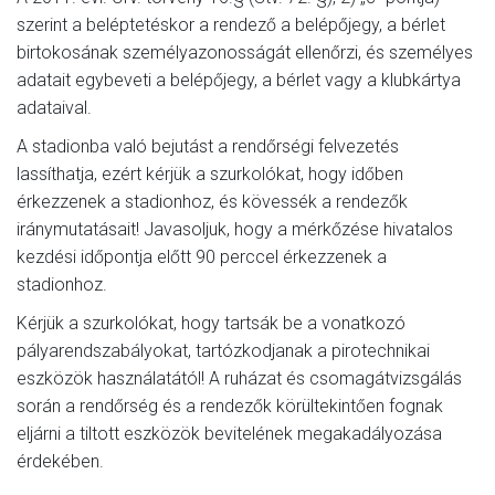
szerint a beléptetéskor a rendező a belépőjegy, a bérlet
birtokosának személyazonosságát ellenőrzi, és személyes
adatait egybeveti a belépőjegy, a bérlet vagy a klubkártya
adataival.
A stadionba való bejutást a rendőrségi felvezetés
lassíthatja, ezért kérjük a szurkolókat, hogy időben
érkezzenek a stadionhoz, és kövessék a rendezők
iránymutatásait! Javasoljuk, hogy a mérkőzése hivatalos
kezdési időpontja előtt 90 perccel érkezzenek a
stadionhoz.
Kérjük a szurkolókat, hogy tartsák be a vonatkozó
pályarendszabályokat, tartózkodjanak a pirotechnikai
eszközök használatától! A ruházat és csomagátvizsgálás
során a rendőrség és a rendezők körültekintően fognak
eljárni a tiltott eszközök bevitelének megakadályozása
érdekében.