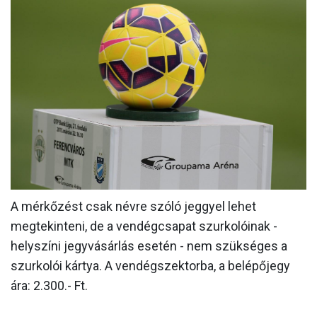
MÉRKŐZÉSEK
KLUB
GALÉRIA
SZURKOLÓI ÉLMÉNYEK
AKKREDITÁCIÓ
A mérkőzést csak névre szóló jeggyel lehet
megtekinteni, de a vendégcsapat szurkolóinak -
helyszíni jegyvásárlás esetén - nem szükséges a
szurkolói kártya. A vendégszektorba, a belépőjegy
ára: 2.300.- Ft.