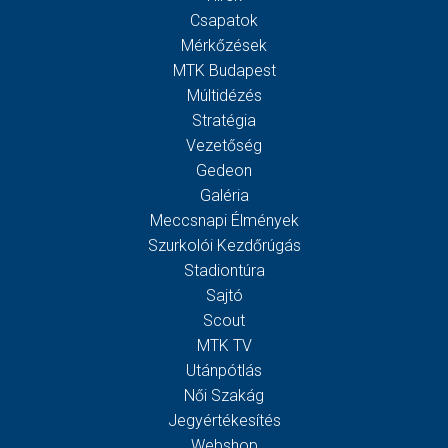
Csapatok
Mérkőzések
MTK Budapest
Múltidézés
Stratégia
Vezetőség
Gedeon
Galéria
Meccsnapi Élmények
Szurkolói Kezdőrúgás
Stadiontúra
Sajtó
Scout
MTK TV
Utánpótlás
Női Szakág
Jegyértékesítés
Webshop