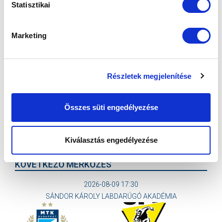
Statisztikai
KÉPGALÉRIA: MTK BUDAPEST - FTC 1-3
2026-02-24
Marketing
Képeken a 230. Örökrangadó.
Részletek megjelenítése
Összes süti engedélyezése
Kiválasztás engedélyezése
KÖVETKEZŐ MÉRKŐZÉS
2026-08-09 17:30
SÁNDOR KÁROLY LABDARÚGÓ AKADÉMIA