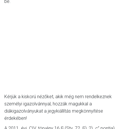
be.
Kérjük a kiskorú nézőket, akik még nem rendelkeznek
személyi igazolvánnyal, hozzák magukkal a
diákigazolványukat a jegykiállítás megkönnyítése
érdekében!
A 2011. évi. CIV. törvény 16.§ (Stv. 72. §), 2) „c” pontja)