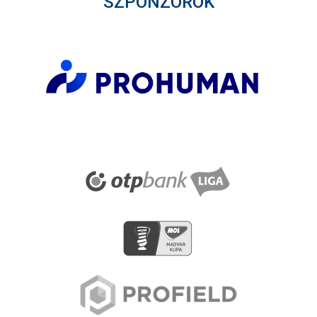
SZPONZOROK