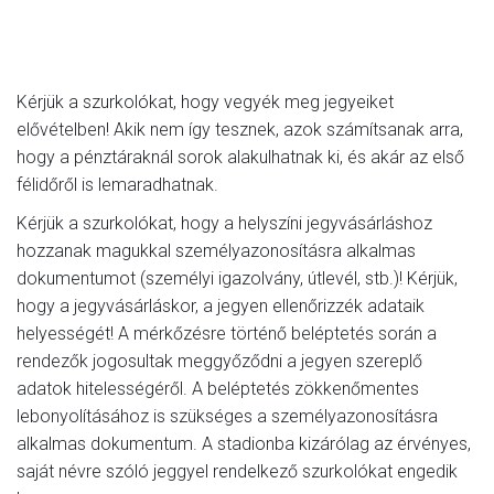
Kérjük a szurkolókat, hogy vegyék meg jegyeiket
elővételben! Akik nem így tesznek, azok számítsanak arra,
hogy a pénztáraknál sorok alakulhatnak ki, és akár az első
félidőről is lemaradhatnak.
Kérjük a szurkolókat, hogy a helyszíni jegyvásárláshoz
hozzanak magukkal személyazonosításra alkalmas
dokumentumot (személyi igazolvány, útlevél, stb.)! Kérjük,
hogy a jegyvásárláskor, a jegyen ellenőrizzék adataik
helyességét! A mérkőzésre történő beléptetés során a
rendezők jogosultak meggyőződni a jegyen szereplő
adatok hitelességéről. A beléptetés zökkenőmentes
lebonyolításához is szükséges a személyazonosításra
alkalmas dokumentum. A stadionba kizárólag az érvényes,
saját névre szóló jeggyel rendelkező szurkolókat engedik