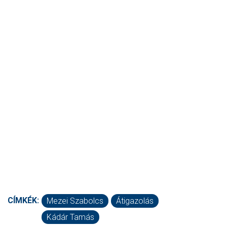
CÍMKÉK:
Mezei Szabolcs
Átigazolás
Kádár Tamás