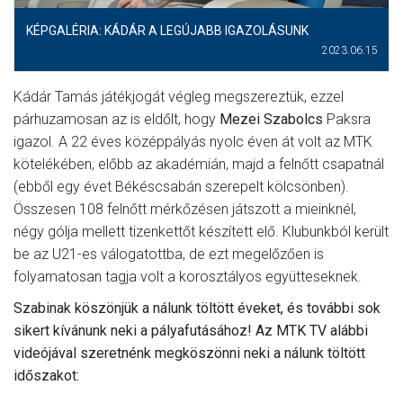
KÉPGALÉRIA: KÁDÁR A LEGÚJABB IGAZOLÁSUNK
2023.06.15
Kádár Tamás játékjogát végleg megszereztük, ezzel
párhuzamosan az is eldőlt, hogy
Mezei Szabolcs
Paksra
igazol. A 22 éves középpályás nyolc éven át volt az MTK
kötelékében, előbb az akadémián, majd a felnőtt csapatnál
(ebből egy évet Békéscsabán szerepelt kölcsönben).
Összesen 108 felnőtt mérkőzésen játszott a mieinknél,
négy gólja mellett tizenkettőt készített elő. Klubunkból került
be az U21-es válogatottba, de ezt megelőzően is
folyamatosan tagja volt a korosztályos együtteseknek.
Szabinak köszönjük a nálunk töltött éveket, és további sok
sikert kívánunk neki a pályafutásához! Az MTK TV alábbi
videójával szeretnénk megköszönni neki a nálunk töltött
időszakot: