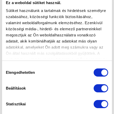
Nyáron érkezett védőnk komoly célokkal vág neki a
Ez a weboldal sütiket használ.
szezonnak.
Sütiket használunk a tartalmak és hirdetések személyre
szabásához, közösségi funkciók biztosításához,
valamint weboldalforgalmunk elemzéséhez. Ezenkívül
közösségi média-, hirdető- és elemező partnereinkkel
megosztjuk az Ön weboldalhasználatra vonatkozó
adatait, akik kombinálhatják az adatokat más olyan
adatokkal, amelyeket Ön adott meg számukra vagy az
Ön által használt más szolgáltatásokból gyűjtöttek. A
KÖVETKEZŐ MÉRKŐZÉS
weboldalon való böngészés folytatásával Ön hozzájárul a
sütik használatához.
Hozzájárulás
2026-08-07 17:30
Elengedhetetlen
kiválasztása
ÚJ HIDEGKUTI NÁNDOR STADION
Beállítások
VS
Statisztikai
MTK BUDAPEST
PUSKÁS AKADÉMIA FC