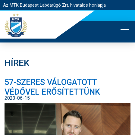
Az MTK Budapest Labdarúgó Zrt. hivatalos honlapja
HÍREK
MTK TV
UTÁNPÓTLÁS
NŐI SZAKÁG
57-SZERES VÁLOGATOTT
JEGYÉRTÉKESÍTÉS
WEBSHOP
STADION
VÉDŐVEL ERŐSÍTETTÜNK
EGYESÜLET
KAPCSOLAT
2023-06-15
NYITÓLAP
HÍREK
CSAPATOK