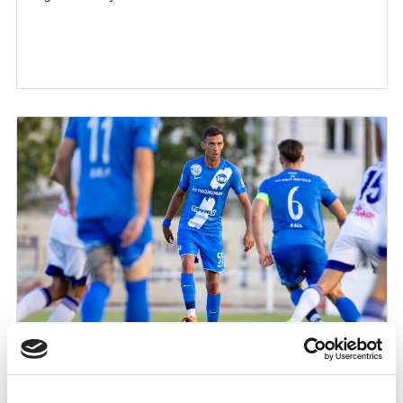
STIPE RADIĆ: „A LIGA LEGJOBB VÉDŐJE
AKAROK LENNI!" (VIDEÓ)
2026-07-21