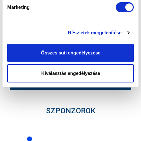
Marketing
MTK BUDAPEST HÍRLEVÉL
Ne maradjon le egy eseményről sem! Iratkozzon fel ingyenes
hírlevelünkre:
Részletek megjelenítése
Összes süti engedélyezése
Elfogadom az
Adatvédelmi tájékoztatót
!
Kiválasztás engedélyezése
FELIRATKOZOM
SZPONZOROK