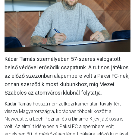
MÉRKŐZÉSEK
KLUB
GALÉRIA
SZURKOLÓI ÉLMÉNYEK
AKKREDITÁCIÓ
Kádár Tamás személyében 57-szeres válogatott
belső védővel erősödik csapatunk. A rutinos játékos
az előző szezonban alapembere volt a Paksi FC-nek,
onnan szerződik most klubunkhoz, míg Mezei
Szabolcs az atomvárosi klubnál folytatja.
Kádár Tamás
hosszú nemzetközi karrier után tavaly tért
vissza Magyarországra, korábban többek között a
Newcastle, a Lech Poznan és a Dinamo Kijev játékosa is
volt. Az elmúlt idényben a Paksi FC alapembere volt,
amelyben 30 tétmérkőzésen lépett pályára, előző klubjával