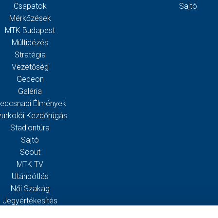
Csapatok
Sajtó
Mérkőzések
MTK Budapest
Múltidézés
Stratégia
Vezetőség
Gedeon
Galéria
eccsnapi Élmények
zurkolói Kezdőrúgás
Stadiontúra
Sajtó
Scout
MTK TV
Utánpótlás
Női Szakág
Jegyértékesítés
Webshop