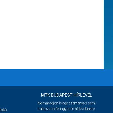
MTK BUDAPEST HÍRLEVÉL
Ne maradjon le egy eseményről sem!
Iratkozzon fel ingyenes hírlevelünkre:
tató