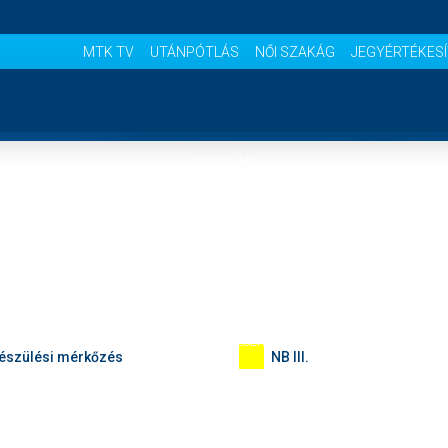
MTK TV
UTÁNPÓTLÁS
NŐI SZAKÁG
JEGYÉRTÉKES
NYITÓLAP
HÍREK
CSAPATOK
MÉRKŐZÉSEK
észülési mérkőzés
NB III.
KLUB