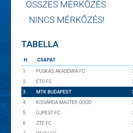
ÖSSZES MÉRKŐZÉS
NINCS MÉRKŐZÉS!
TABELLA
H.
CSAPAT.
1.
PUSKÁS AKADÉMIA FC
2.
ETO FC
3.
MTK BUDAPEST
4.
KISVÁRDA MASTER GOOD
5.
ÚJPEST FC
6.
ZTE FC