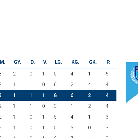
GALÉRIA
SZURKOLÓI ÉLMÉNYEK
AKKREDITÁCIÓ
M.
GY.
D.
V.
LG.
KG.
GK.
P.
3
2
0
1
5
4
1
6
2
1
1
0
6
2
4
4
3
1
1
1
8
6
2
4
2
1
1
0
3
1
2
4
2
1
0
1
5
4
1
3
2
1
0
1
5
5
0
3