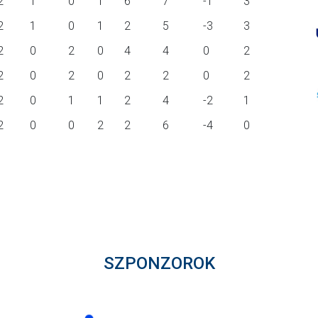
2
1
0
1
6
7
-1
3
2
1
0
1
2
5
-3
3
2
0
2
0
4
4
0
2
2
0
2
0
2
2
0
2
2
0
1
1
2
4
-2
1
2
0
0
2
2
6
-4
0
SZPONZOROK