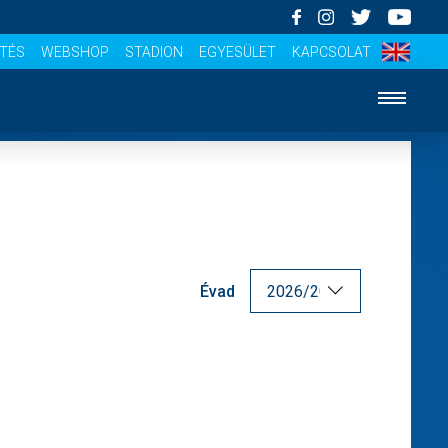
ÍTÉS
WEBSHOP
STADION
EGYESÜLET
KAPCSOLAT
Évad