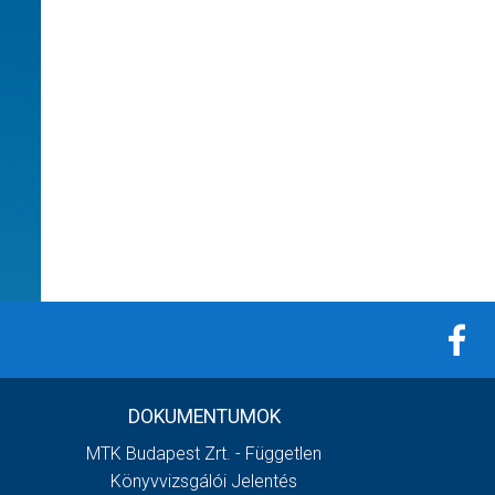
DOKUMENTUMOK
MTK Budapest Zrt. - Független
Könyvvizsgálói Jelentés