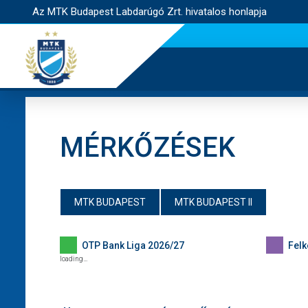
Az MTK Budapest Labdarúgó Zrt. hivatalos honlapja
MÉRKŐZÉSEK
MTK BUDAPEST
MTK BUDAPEST II
OTP Bank Liga 2026/27
Felk