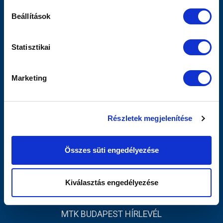
Sajtó
Beállítások
Scout
MTK TV
Utánpótlás
Statisztikai
Női Szakág
Jegyértékesítés
Marketing
Webshop
Stadion
Egyesület
Részletek megjelenítése
Kapcsolat
INFORMÁCIÓK
Összes süti engedélyezése
Impresszum
Adatvédelmi Tájékoztató
Kiválasztás engedélyezése
Sajtó
MTK BUDAPEST HÍRLEVÉL