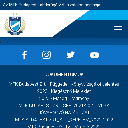
Az MTK Budapest Labdarúgó Zrt. hivatalos honlapja
MTK TV
UTÁNPÓTLÁS
NŐI SZAKÁG
DOKUMENTUMOK
JEGYÉRTÉKESÍTÉS
WEBSHOP
STADION
MTK Budapest Zrt. - Független Könyvvizsgálói Jelentés
EGYESÜLET
KAPCSOLAT
2020 - Kiegészítő Melléklet
2020 - Mérleg, Eredmény
MTK BUDAPEST ZRT._SFP_2021-2021_MLSZ
NYITÓLAP
JÓVÁHAGYÓ HATÁROZAT
HÍREK
MTK BUDAPEST ZRT._SFP_KERELEM_2021-2022
MTK Budapest Zrt. Beszámoló 2021
CSAPATOK