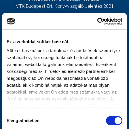
MTK Budapest Zrt. Könyvvizsgáló Jelentés 2021
MÉRKŐZÉSEK
TOVÁBBIAK
KLUB
OLDALTÉRKÉP
GALÉRIA
Nyitólap
Ez a weboldal sütiket használ.
SZURKOLÓI ÉLMÉNYEK
Hírek
Sütiket használunk a tartalmak és hirdetések személyre
AKKREDITÁCIÓ
Csapatok
szabásához, közösségi funkciók biztosításához,
Mérkőzések
valamint weboldalforgalmunk elemzéséhez. Ezenkívül
MTK Budapest
közösségi média-, hirdető- és elemező partnereinkkel
Múltidézés
megosztjuk az Ön weboldalhasználatra vonatkozó
Stratégia
adatait, akik kombinálhatják az adatokat más olyan
Vezetőség
adatokkal, amelyeket Ön adott meg számukra vagy az
Gedeon
Ön által használt más szolgáltatásokból gyűjtöttek. A
Galéria
weboldalon való böngészés folytatásával Ön hozzájárul a
Meccsnapi Élmények
sütik használatához.
Hozzájárulás
Szurkolói Kezdőrúgás
Elengedhetetlen
kiválasztása
Stadiontúra