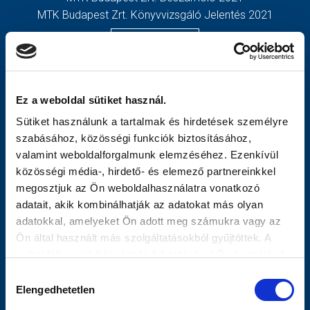
MTK Budapest Zrt. Könyvvizsgáló Jelentés 2021
MÉRKŐZÉSEK
TOVÁBBIAK
KLUB
OLDALTÉRKÉP
GALÉRIA
Nyitólap
Ez a weboldal sütiket használ.
SZURKOLÓI ÉLMÉNYEK
Hírek
Sütiket használunk a tartalmak és hirdetések személyre
AKKREDITÁCIÓ
Csapatok
szabásához, közösségi funkciók biztosításához,
Mérkőzések
valamint weboldalforgalmunk elemzéséhez. Ezenkívül
MTK Budapest
közösségi média-, hirdető- és elemező partnereinkkel
Múltidézés
megosztjuk az Ön weboldalhasználatra vonatkozó
Stratégia
adatait, akik kombinálhatják az adatokat más olyan
Vezetőség
adatokkal, amelyeket Ön adott meg számukra vagy az
Gedeon
Ön által használt más szolgáltatásokból gyűjtöttek. A
Galéria
weboldalon való böngészés folytatásával Ön hozzájárul a
Meccsnapi Élmények
sütik használatához.
Hozzájárulás
Szurkolói Kezdőrúgás
Elengedhetetlen
kiválasztása
Stadiontúra