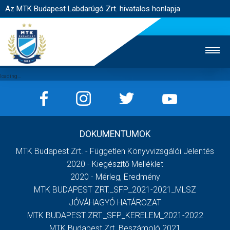
Az MTK Budapest Labdarúgó Zrt. hivatalos honlapja
MTK TV
UTÁNPÓTLÁS
NŐI SZAKÁG
DOKUMENTUMOK
JEGYÉRTÉKESÍTÉS
WEBSHOP
STADION
MTK Budapest Zrt. - Független Könyvvizsgálói Jelentés
EGYESÜLET
KAPCSOLAT
2020 - Kiegészítő Melléklet
2020 - Mérleg, Eredmény
MTK BUDAPEST ZRT._SFP_2021-2021_MLSZ
NYITÓLAP
JÓVÁHAGYÓ HATÁROZAT
HÍREK
MTK BUDAPEST ZRT._SFP_KERELEM_2021-2022
MTK Budapest Zrt. Beszámoló 2021
CSAPATOK