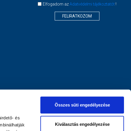
Elfogadom az
Adatvédelmi tájékoztatót
!
FELIRATKOZOM
Összes süti engedélyezése
irdető- és
Kiválasztás engedélyezése
mbinálhatják