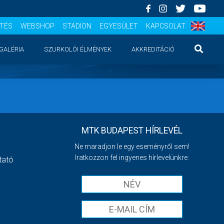
ÍTÉS
WEBSHOP
STADION
EGYESÜLET
KAPCSOLAT
GALÉRIA
SZURKOLÓI ÉLMÉNYEK
AKKREDITÁCIÓ
MTK BUDAPEST HÍRLEVÉL
Ne maradjon le egy eseményről sem!
Iratkozzon fel ingyenes hírlevelünkre:
tató