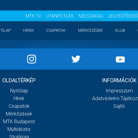
MTK TV
UTÁNPÓTLÁS
NŐI SZAKÁG
JEGYÉRTÉKES
TÓLAP
HÍREK
CSAPATOK
MÉRKŐZÉSEK
KLUB
OLDALTÉRKÉP
INFORMÁCIÓK
Nyitólap
Impresszum
Hírek
Adatvédelmi Tájékoz
Csapatok
Sajtó
Mérkőzések
MTK Budapest
Múltidézés
Stratégia