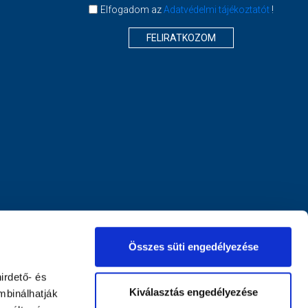
Elfogadom az
Adatvédelmi tájékoztatót
!
FELIRATKOZOM
Összes süti engedélyezése
irdető- és
Kiválasztás engedélyezése
mbinálhatják