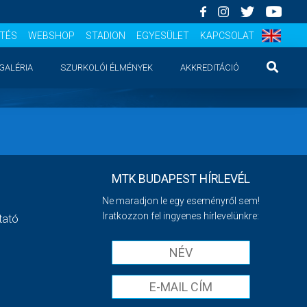
ÍTÉS
WEBSHOP
STADION
EGYESÜLET
KAPCSOLAT
GALÉRIA
SZURKOLÓI ÉLMÉNYEK
AKKREDITÁCIÓ
MTK BUDAPEST HÍRLEVÉL
Ne maradjon le egy eseményről sem!
Iratkozzon fel ingyenes hírlevelünkre:
tató