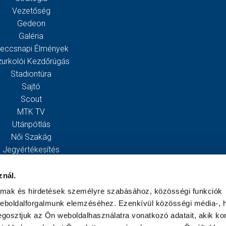
Vezetőség
Gedeon
Galéria
eccsnapi Élmények
zurkolói Kezdőrúgás
Stadiontúra
Sajtó
Scout
MTK TV
Utánpótlás
Női Szakág
Jegyértékesítés
Webshop
Stadion
znál.
Egyesület
almak és hirdetések személyre szabásához, közösségi funkciók
Kapcsolat
weboldalforgalmunk elemzéséhez. Ezenkívül közösségi média-, h
gosztjuk az Ön weboldalhasználatra vonatkozó adatait, akik ko