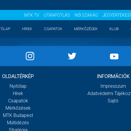
MTK TV
UTÁNPÓTLÁS
NŐI SZAKÁG
JEGYÉRTÉKES
TÓLAP
HÍREK
CSAPATOK
MÉRKŐZÉSEK
KLUB
OLDALTÉRKÉP
INFORMÁCIÓK
Nyitólap
Impresszum
Hírek
Adatvédelmi Tájékoz
Csapatok
Sajtó
Mérkőzések
MTK Budapest
Múltidézés
Stratégia