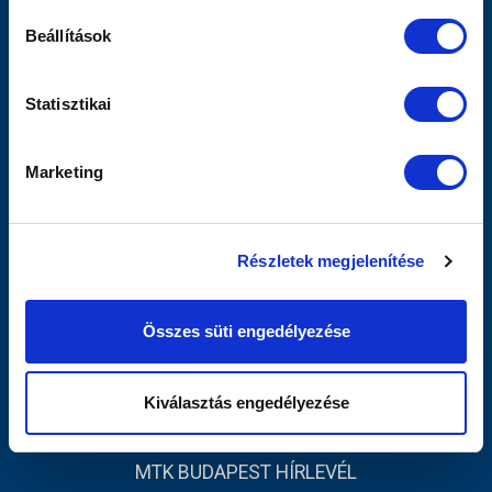
Sajtó
Beállítások
Scout
MTK TV
Utánpótlás
Statisztikai
Női Szakág
Jegyértékesítés
Marketing
Webshop
Stadion
Egyesület
Részletek megjelenítése
Kapcsolat
INFORMÁCIÓK
Összes süti engedélyezése
Impresszum
Adatvédelmi Tájékoztató
Kiválasztás engedélyezése
Sajtó
MTK BUDAPEST HÍRLEVÉL