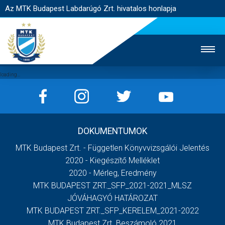
Az MTK Budapest Labdarúgó Zrt. hivatalos honlapja
MTK TV
UTÁNPÓTLÁS
NŐI SZAKÁG
DOKUMENTUMOK
JEGYÉRTÉKESÍTÉS
WEBSHOP
STADION
MTK Budapest Zrt. - Független Könyvvizsgálói Jelentés
EGYESÜLET
KAPCSOLAT
2020 - Kiegészítő Melléklet
2020 - Mérleg, Eredmény
MTK BUDAPEST ZRT._SFP_2021-2021_MLSZ
NYITÓLAP
JÓVÁHAGYÓ HATÁROZAT
HÍREK
MTK BUDAPEST ZRT._SFP_KERELEM_2021-2022
MTK Budapest Zrt. Beszámoló 2021
CSAPATOK