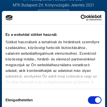
MTK Budapest Zrt. Könyvvizsgáló Jelentés 2021
MÉRKŐZÉSEK
TOVÁBBIAK
KLUB
OLDALTÉRKÉP
GALÉRIA
Nyitólap
Ez a weboldal sütiket használ.
SZURKOLÓI ÉLMÉNYEK
Hírek
Sütiket használunk a tartalmak és hirdetések személyre
AKKREDITÁCIÓ
Csapatok
szabásához, közösségi funkciók biztosításához,
Mérkőzések
valamint weboldalforgalmunk elemzéséhez. Ezenkívül
MTK Budapest
közösségi média-, hirdető- és elemező partnereinkkel
Múltidézés
megosztjuk az Ön weboldalhasználatra vonatkozó
Stratégia
adatait, akik kombinálhatják az adatokat más olyan
Vezetőség
adatokkal, amelyeket Ön adott meg számukra vagy az
Gedeon
Ön által használt más szolgáltatásokból gyűjtöttek. A
Galéria
weboldalon való böngészés folytatásával Ön hozzájárul a
Meccsnapi Élmények
sütik használatához.
Hozzájárulás
Szurkolói Kezdőrúgás
Elengedhetetlen
kiválasztása
Stadiontúra