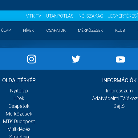
MTK TV
UTÁNPÓTLÁS
NŐI SZAKÁG
JEGYÉRTÉKES
TÓLAP
HÍREK
CSAPATOK
MÉRKŐZÉSEK
KLUB
OLDALTÉRKÉP
INFORMÁCIÓK
Nyitólap
Impresszum
Hírek
Adatvédelmi Tájékoz
Csapatok
Sajtó
Mérkőzések
MTK Budapest
Múltidézés
Stratégia