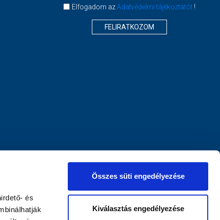
Elfogadom az
Adatvédelmi tájékoztatót
!
FELIRATKOZOM
Összes süti engedélyezése
irdető- és
Kiválasztás engedélyezése
mbinálhatják