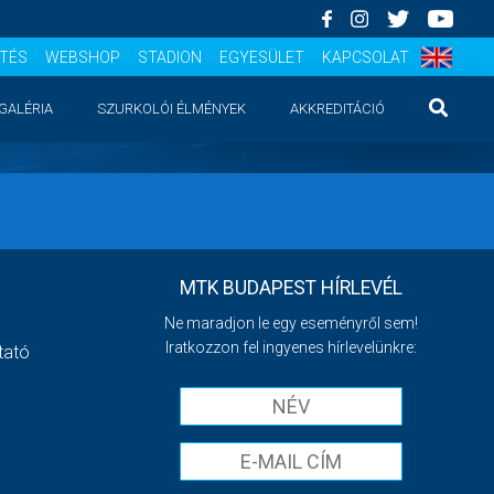
ÍTÉS
WEBSHOP
STADION
EGYESÜLET
KAPCSOLAT
GALÉRIA
SZURKOLÓI ÉLMÉNYEK
AKKREDITÁCIÓ
MTK BUDAPEST HÍRLEVÉL
Ne maradjon le egy eseményről sem!
Iratkozzon fel ingyenes hírlevelünkre:
tató