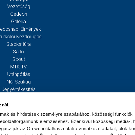
Vezetőség
Gedeon
Galéria
eccsnapi Élmények
zurkolói Kezdőrúgás
Stadiontúra
Sajtó
Scout
MTK TV
Utánpótlás
Női Szakág
Jegyértékesítés
Webshop
Stadion
znál.
Egyesület
almak és hirdetések személyre szabásához, közösségi funkciók
Kapcsolat
weboldalforgalmunk elemzéséhez. Ezenkívül közösségi média-, h
gosztjuk az Ön weboldalhasználatra vonatkozó adatait, akik ko