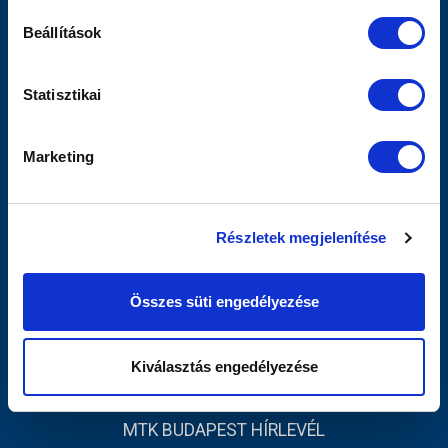
Sajtó
Beállítások
Scout
MTK TV
Utánpótlás
Statisztikai
Női Szakág
Jegyértékesítés
Marketing
Webshop
Stadion
Egyesület
Részletek megjelenítése
Kapcsolat
INFORMÁCIÓK
Összes süti engedélyezése
Impresszum
Adatvédelmi Tájékoztató
Kiválasztás engedélyezése
Sajtó
MTK BUDAPEST HÍRLEVÉL