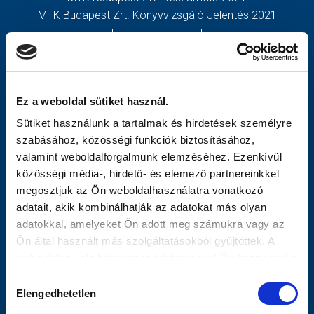
MTK Budapest Zrt. Könyvvizsgáló Jelentés 2021
MÉRKŐZÉSEK
TOVÁBBIAK
KLUB
OLDALTÉRKÉP
GALÉRIA
Nyitólap
Ez a weboldal sütiket használ.
SZURKOLÓI ÉLMÉNYEK
Hírek
Sütiket használunk a tartalmak és hirdetések személyre
AKKREDITÁCIÓ
Csapatok
szabásához, közösségi funkciók biztosításához,
Mérkőzések
valamint weboldalforgalmunk elemzéséhez. Ezenkívül
MTK Budapest
közösségi média-, hirdető- és elemező partnereinkkel
Múltidézés
megosztjuk az Ön weboldalhasználatra vonatkozó
Stratégia
adatait, akik kombinálhatják az adatokat más olyan
Vezetőség
adatokkal, amelyeket Ön adott meg számukra vagy az
Gedeon
Ön által használt más szolgáltatásokból gyűjtöttek. A
Galéria
weboldalon való böngészés folytatásával Ön hozzájárul a
Meccsnapi Élmények
sütik használatához.
Hozzájárulás
Szurkolói Kezdőrúgás
Elengedhetetlen
kiválasztása
Stadiontúra