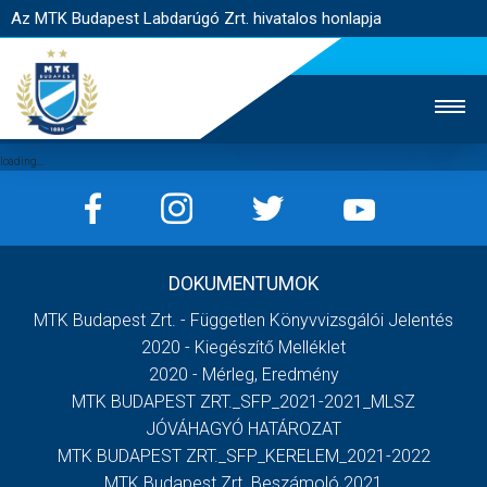
Az MTK Budapest Labdarúgó Zrt. hivatalos honlapja
MTK TV
UTÁNPÓTLÁS
NŐI SZAKÁG
DOKUMENTUMOK
JEGYÉRTÉKESÍTÉS
WEBSHOP
STADION
MTK Budapest Zrt. - Független Könyvvizsgálói Jelentés
EGYESÜLET
KAPCSOLAT
2020 - Kiegészítő Melléklet
2020 - Mérleg, Eredmény
MTK BUDAPEST ZRT._SFP_2021-2021_MLSZ
NYITÓLAP
JÓVÁHAGYÓ HATÁROZAT
HÍREK
MTK BUDAPEST ZRT._SFP_KERELEM_2021-2022
MTK Budapest Zrt. Beszámoló 2021
CSAPATOK