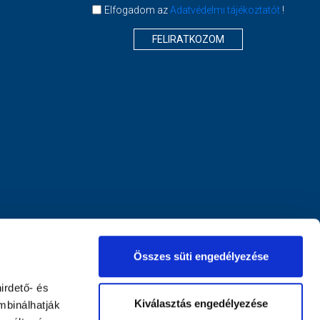
Elfogadom az
Adatvédelmi tájékoztatót
!
FELIRATKOZOM
Összes süti engedélyezése
irdető- és
Kiválasztás engedélyezése
mbinálhatják