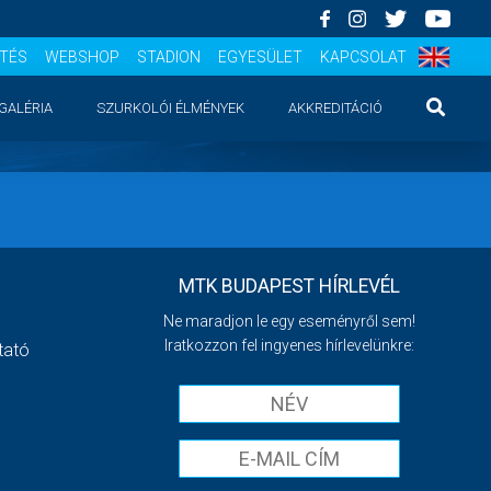
ÍTÉS
WEBSHOP
STADION
EGYESÜLET
KAPCSOLAT
GALÉRIA
SZURKOLÓI ÉLMÉNYEK
AKKREDITÁCIÓ
MTK BUDAPEST HÍRLEVÉL
Ne maradjon le egy eseményről sem!
Iratkozzon fel ingyenes hírlevelünkre:
tató