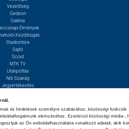
Vezetőség
Gedeon
Galéria
eccsnapi Élmények
zurkolói Kezdőrúgás
Stadiontúra
Sajtó
Scout
MTK TV
Utánpótlás
Női Szakág
Jegyértékesítés
Webshop
Stadion
znál.
Egyesület
almak és hirdetések személyre szabásához, közösségi funkciók
Kapcsolat
weboldalforgalmunk elemzéséhez. Ezenkívül közösségi média-, h
gosztjuk az Ön weboldalhasználatra vonatkozó adatait, akik ko