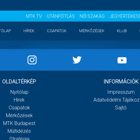
MTK TV
UTÁNPÓTLÁS
NŐI SZAKÁG
JEGYÉRTÉKES
TÓLAP
HÍREK
CSAPATOK
MÉRKŐZÉSEK
KLUB
OLDALTÉRKÉP
INFORMÁCIÓK
Nyitólap
Impresszum
Hírek
Adatvédelmi Tájékoz
Csapatok
Sajtó
Mérkőzések
MTK Budapest
Múltidézés
Stratégia