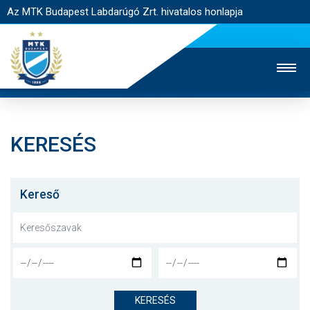
Az MTK Budapest Labdarúgó Zrt. hivatalos honlapja
KERESÉS
MTK TV
UTÁNPÓTLÁS
NŐI SZAKÁG
JEGYÉRTÉKESÍTÉS
WEBSHOP
STADION
Kereső
EGYESÜLET
KAPCSOLAT
NYITÓLAP
HÍREK
KERESÉS
CSAPATOK