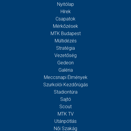
Nyitólap
Hírek
Csapatok
Mérkőzések
MTK Budapest
Múltidézés
Stratégia
Vezetőség
Gedeon
Galéria
Meccsnapi Élmények
Szurkolói Kezdőrúgás
Stadiontúra
Sajtó
Scout
MTK TV
Utánpótlás
Női Szakág