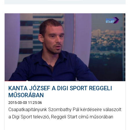
MÉRKŐZÉSEK
KLUB
GALÉRIA
SZURKOLÓI ÉLMÉNYEK
AKKREDITÁCIÓ
KANTA JÓZSEF A DIGI SPORT REGGELI
MŰSORÁBAN
2015-03-03 11:25:06
Csapatkapitányunk Szombathy Pál kérdéseire válaszolt
a Digi Sport televzió, Reggeli Start című műsorában