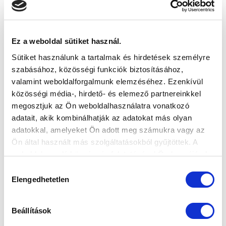
kérdéseire válaszolt a Digi Sport reggeli műsorában.
Ez a weboldal sütiket használ.
Sütiket használunk a tartalmak és hirdetések személyre
szabásához, közösségi funkciók biztosításához,
valamint weboldalforgalmunk elemzéséhez. Ezenkívül
közösségi média-, hirdető- és elemező partnereinkkel
‹
1
2
megosztjuk az Ön weboldalhasználatra vonatkozó
adatait, akik kombinálhatják az adatokat más olyan
adatokkal, amelyeket Ön adott meg számukra vagy az
Ön által használt más szolgáltatásokból gyűjtöttek. A
weboldalon való böngészés folytatásával Ön hozzájárul a
sütik használatához.
Hozzájárulás
Elengedhetetlen
kiválasztása
Beállítások