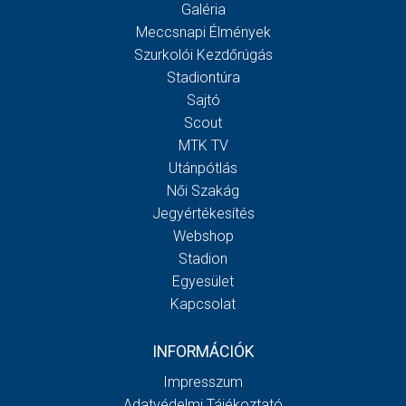
Galéria
Meccsnapi Élmények
Szurkolói Kezdőrúgás
Stadiontúra
Sajtó
Scout
MTK TV
Utánpótlás
Női Szakág
Jegyértékesítés
Webshop
Stadion
Egyesület
Kapcsolat
INFORMÁCIÓK
Impresszum
Adatvédelmi Tájékoztató