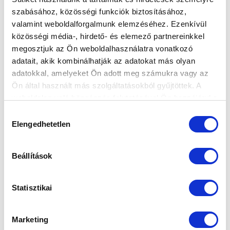
szabásához, közösségi funkciók biztosításához,
valamint weboldalforgalmunk elemzéséhez. Ezenkívül
közösségi média-, hirdető- és elemező partnereinkkel
megosztjuk az Ön weboldalhasználatra vonatkozó
BESE BARNABÁS A REGGELI STARTBAN
adatait, akik kombinálhatják az adatokat más olyan
(VIDEÓ)
adatokkal, amelyeket Ön adott meg számukra vagy az
2016-03-31 11:59:12
Ön által használt más szolgáltatásokból gyűjtöttek. A
Az MTK Budapest védője válaszolt Szombathy Pál
weboldalon való böngészés folytatásával Ön hozzájárul a
kérdéseire, a Digi Sport csütörtök reggeli műsorában.
sütik használatához.
Hozzájárulás
Elengedhetetlen
kiválasztása
Beállítások
Statisztikai
Marketing