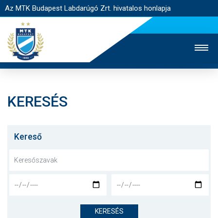
Az MTK Budapest Labdarúgó Zrt. hivatalos honlapja
KERESÉS
MTK TV
UTÁNPÓTLÁS
NŐI SZAKÁG
JEGYÉRTÉKESÍTÉS
WEBSHOP
STADION
Kereső
EGYESÜLET
KAPCSOLAT
NYITÓLAP
HÍREK
KERESÉS
CSAPATOK