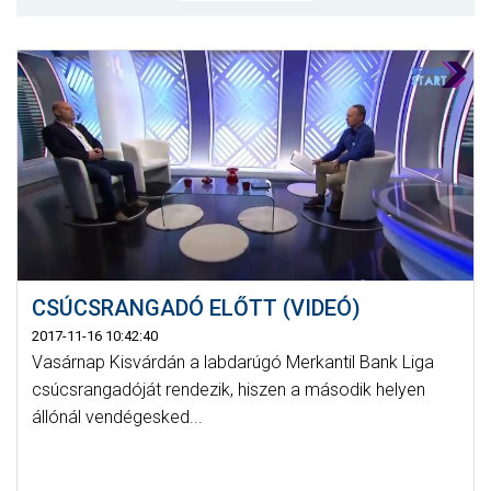
MÉRKŐZÉSEK
KLUB
GALÉRIA
SZURKOLÓI ÉLMÉNYEK
AKKREDITÁCIÓ
CSÚCSRANGADÓ ELŐTT (VIDEÓ)
2017-11-16 10:42:40
Vasárnap Kisvárdán a labdarúgó Merkantil Bank Liga
csúcsrangadóját rendezik, hiszen a második helyen
állónál vendégesked...