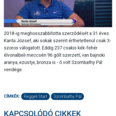
MÉRKŐZÉSEK
KLUB
GALÉRIA
2018-ig meghosszabbította szerződését a 31 éves
SZURKOLÓI ÉLMÉNYEK
Kanta József, aki sokak szerint érthetetlenül csak 3-
szoros válogatott. Eddig 237 csakis kék-fehér
AKKREDITÁCIÓ
élvonalbeli meccsén 96 gólt szerzett, van bajnoki
aranya, ezüstje, bronza is - ő volt Szombathy Pál
vendége.
CÍMKÉK:
Reggeli Start
Szombathy Pál
KAPCSOLÓDÓ CIKKEK