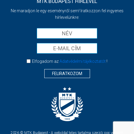
MTK BUDAPEST HÍRLEVÉL
Ne maradjon le egy eseményről sem! Iratkozzon fel ingyenes
hírlevelünkre:
Elfogadom az
Adatvédelmi tájékoztatót
!
FELIRATKOZOM
2026 © MTK Budapest - A weboldal teljes tartalma szerzői jogi védelem