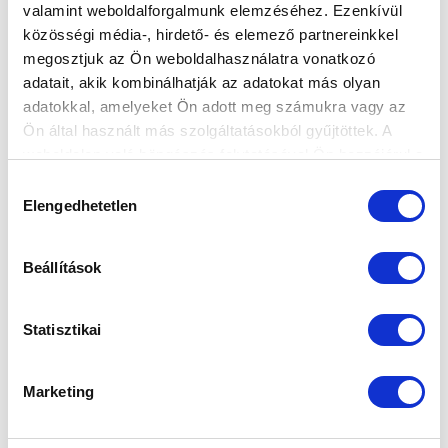
valamint weboldalforgalmunk elemzéséhez. Ezenkívül
közösségi média-, hirdető- és elemező partnereinkkel
megosztjuk az Ön weboldalhasználatra vonatkozó
Elfogadom az
Adatvédelmi tájékoztatót
!
adatait, akik kombinálhatják az adatokat más olyan
adatokkal, amelyeket Ön adott meg számukra vagy az
FELIRATKOZOM
Ön által használt más szolgáltatásokból gyűjtöttek. A
weboldalon való böngészés folytatásával Ön hozzájárul a
sütik használatához.
Hozzájárulás
SZPONZOROK
Elengedhetetlen
kiválasztása
Beállítások
Statisztikai
Marketing