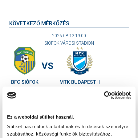
KÖVETKEZŐ MÉRKŐZÉS
2026-08-12 19:00
SIÓFOK VÁROSI STADION
VS
BFC SIÓFOK
MTK BUDAPEST II
MTK BUDAPEST HÍRLEVÉL
Ne maradjon le egy eseményről sem! Iratkozzon fel ingyenes
hírlevelünkre:
Ez a weboldal sütiket használ.
Sütiket használunk a tartalmak és hirdetések személyre
szabásához, közösségi funkciók biztosításához,