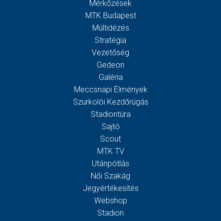
Mérkőzések
MTK Budapest
Múltidézés
Stratégia
Vezetőség
Gedeon
Galéria
Meccsnapi Élmények
Szurkolói Kezdőrúgás
Stadiontúra
Sajtó
Scout
MTK TV
Utánpótlás
Női Szakág
Jegyértékesítés
Webshop
Stadion