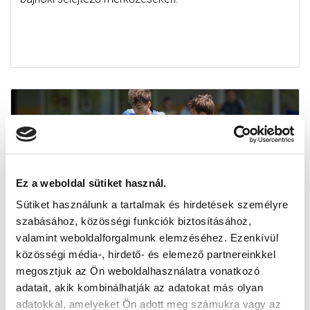
Ez a weboldal sütiket használ.
Sütiket használunk a tartalmak és hirdetések személyre
szabásához, közösségi funkciók biztosításához,
valamint weboldalforgalmunk elemzéséhez. Ezenkívül
közösségi média-, hirdető- és elemező partnereinkkel
ÁTROK: “A CSAPAT ELŐREJÁTÉKÁT
megosztjuk az Ön weboldalhasználatra vonatkozó
SZERETNÉM MÉG INKÁBB SEGÍTENI”
adatait, akik kombinálhatják az adatokat más olyan
(VIDEÓ)
adatokkal, amelyeket Ön adott meg számukra vagy az