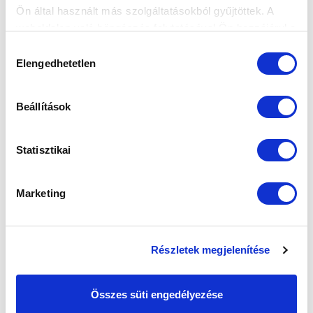
2025-07-01 09:05:56
Ön által használt más szolgáltatásokból gyűjtöttek. A
Új szerzeményünket, Átrok István Zalánt kérdeztük a
weboldalon való böngészés folytatásával Ön hozzájárul a
szombati mérkőzés másnapján, amelyen kezdőként
sütik használatához.
Hozzájárulás
vetette be őt a szakm...
Elengedhetetlen
kiválasztása
Beállítások
Statisztikai
Marketing
Részletek megjelenítése
Összes süti engedélyezése