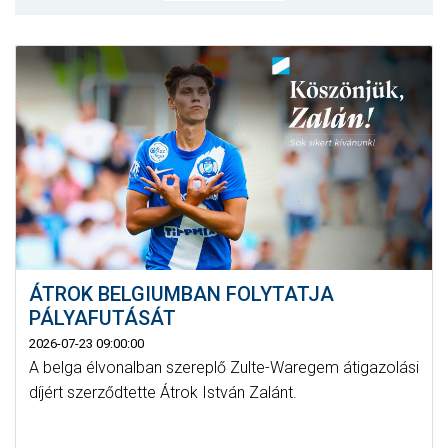
MÉRKŐZÉSEK
KLUB
GALÉRIA
SZURKOLÓI ÉLMÉNYEK
AKKREDITÁCIÓ
ÁTROK BELGIUMBAN FOLYTATJA
PÁLYAFUTÁSÁT
2026-07-23 09:00:00
A belga élvonalban szereplő Zulte-Waregem átigazolási
díjért szerződtette Átrok István Zalánt.