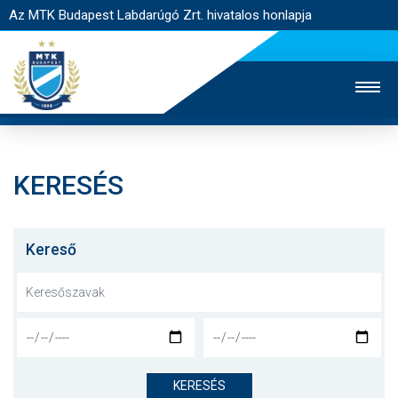
Az MTK Budapest Labdarúgó Zrt. hivatalos honlapja
KERESÉS
MTK TV
UTÁNPÓTLÁS
NŐI SZAKÁG
JEGYÉRTÉKESÍTÉS
WEBSHOP
STADION
Kereső
EGYESÜLET
KAPCSOLAT
NYITÓLAP
HÍREK
KERESÉS
CSAPATOK