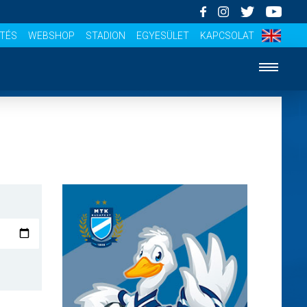
ÍTÉS
WEBSHOP
STADION
EGYESÜLET
KAPCSOLAT