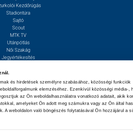
zurkolói Kezdőrúgás
Stadiontúra
Sajtó
Scout
MTK TV
Utánpótlás
Női Szakág
Jegyértékesítés
Webshop
Stadion
znál.
Egyesület
almak és hirdetések személyre szabásához, közösségi funkciók
Kapcsolat
weboldalforgalmunk elemzéséhez. Ezenkívül közösségi média-, h
gosztjuk az Ön weboldalhasználatra vonatkozó adatait, akik ko
atokkal, amelyeket Ön adott meg számukra vagy az Ön által ha
ek. A weboldalon való böngészés folytatásával Ön hozzájárul a sü