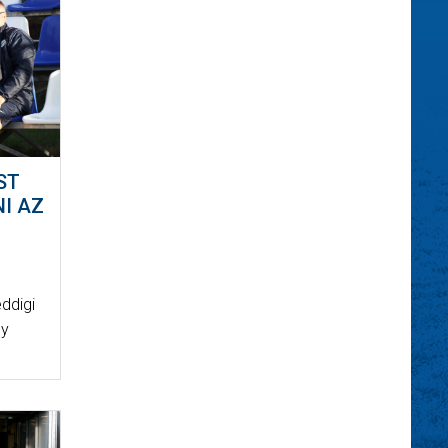
ST
I AZ
ddigi
ny