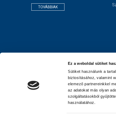
S
TOVÁBBIAK
Ez a weboldal sütiket has
Sütiket használunk a tart
biztosításához, valamint 
elemező partnereinkkel me
az adatokat más olyan ad
szolgáltatásokból gyűjtött
használatához.