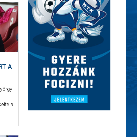
RT A
György
kelte a