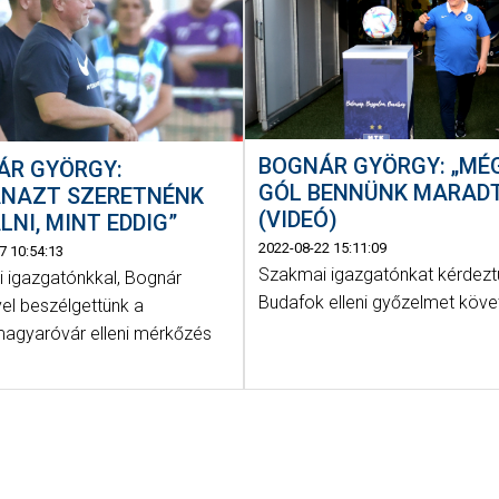
BOGNÁR GYÖRGY: „MÉG
ÁR GYÖRGY:
GÓL BENNÜNK MARAD
ANAZT SZERETNÉNK
(VIDEÓ)
LNI, MINT EDDIG”
2022-08-22 15:11:09
7 10:54:13
Szakmai igazgatónkat kérdezt
 igazgatónkkal, Bognár
Budafok elleni győzelmet köve
el beszélgettünk a
gyaróvár elleni mérkőzés