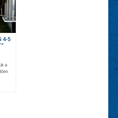
 4-5
T”
ük a
tően.