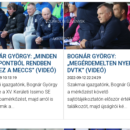
GALÉRIA
SZURKOLÓI ÉLMÉNYEK
AKKREDITÁCIÓ
ÁR GYÖRGY: „MINDEN
BOGNÁR GYÖRGY:
PONTBÓL RENDBEN
„MEGÉRDEMELTEN NYE
EZ A MECCS” (VIDEÓ)
DVTK” (VIDEÓ)
9 10:13:19
2022-09-12 22:24:29
 igazgatónk, Bognár György
Szakmai igazgatónk, Bognár 
e a XV. Kerületi Issimo SE
a mérkőzést követő
upamérkőzést, majd arról is
sajtótájékoztatón először érté
mik a...
találkozót, majd újságírói ké...