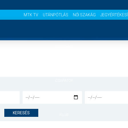
MTK TV
UTÁNPÓTLÁS
NŐI SZAKÁG
JEGYÉRTÉKES
NYITÓLAP
HÍREK
CSAPATOK
MÉRKŐZÉSEK
KERESÉS
KLUB