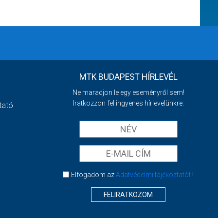
MTK BUDAPEST HÍRLEVÉL
Ne maradjon le egy eseményről sem!
Iratkozzon fel ingyenes hírlevelünkre:
tató
Elfogadom az
Adatvédelmi tájékoztatót
!
FELIRATKOZOM