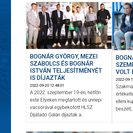
BOGNÁR GYÖRGY, MEZEI
BOGN
SZABOLCS ÉS BOGNÁR
SZEM
ISTVÁN TELJESÍTMÉNYÉT
VOLT 
IS DÍJAZTÁK
2022-09-1
2022-09-20 12:48:01
Szakmai
A 2022. szeptember 19-én, hétfőn
értékelt
este Etyeken megtartott és ünnepi
elleni k
vacsorával egybekötött HLSZ
beszélt, 
Díjátadó Gálán díjazták a...