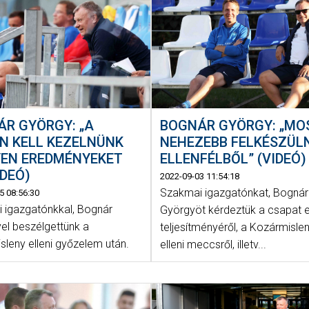
R GYÖRGY: „A
BOGNÁR GYÖRGY: „MO
N KELL KEZELNÜNK
NEHEZEBB FELKÉSZÜLN
YEN EREDMÉNYEKET
ELLENFÉLBŐL” (VIDEÓ)
IDEÓ)
2022-09-03 11:54:18
Szakmai igazgatónkat, Bognár
5 08:56:30
 igazgatónkkal, Bognár
Györgyöt kérdeztük a csapat e
el beszélgettünk a
teljesítményéről, a Kozármisle
sleny elleni győzelem után.
elleni meccsről, illetv...