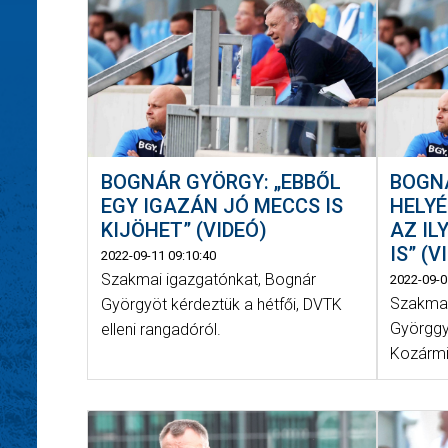
BOGNÁR GYÖRGY: „EBBŐL
BOGNÁ
EGY IGAZÁN JÓ MECCS IS
HELYÉ
KIJÖHET” (VIDEÓ)
AZ IL
IS” (V
2022-09-11 09:10:40
Szakmai igazgatónkat, Bognár
2022-09-0
Szakmai
Györgyöt kérdeztük a hétfői, DVTK
Györggy
elleni rangadóról.
Kozármi