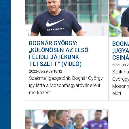
BOGNÁR GYÖRGY:
BOGN
„KÜLÖNÖSEN AZ ELSŐ
„UGY
FÉLIDEI JÁTÉKUNK
CSINÁ
TETSZETT” (VIDEÓ)
2022-08-2
Szakmai
2022-08-29 09:18:12
Szakmai igazgatónk, Bognár György
Györggy
így látta a Mosonmagyaróvár elleni
Mosonma
mérkőzést.
előtt.