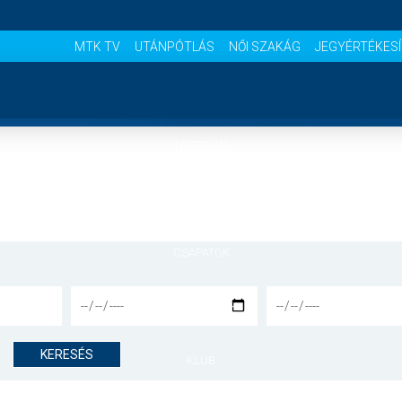
MTK TV
UTÁNPÓTLÁS
NŐI SZAKÁG
JEGYÉRTÉKES
NYITÓLAP
HÍREK
CSAPATOK
MÉRKŐZÉSEK
KERESÉS
KLUB