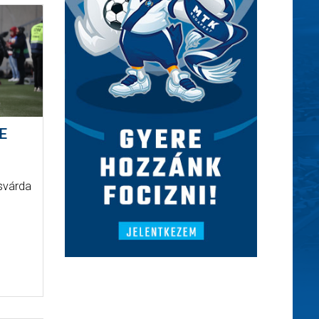
E
isvárda