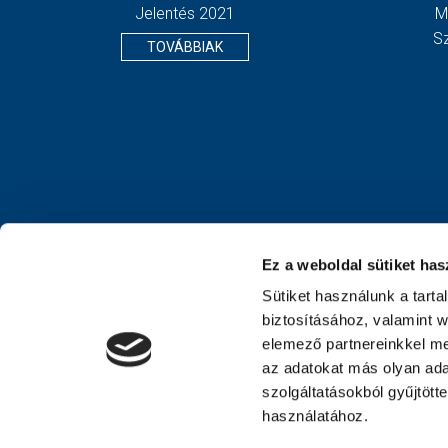
Jelentés 2021
M
S
TOVÁBBIAK
Ez a weboldal sütiket has
Sütiket használunk a tart
biztosításához, valamint 
elemező partnereinkkel me
az adatokat más olyan ad
szolgáltatásokból gyűjtött
használatához.