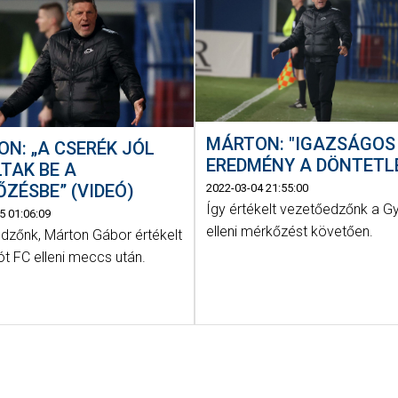
MÁRTON: "IGAZSÁGOS
N: „A CSERÉK JÓL
EREDMÉNY A DÖNTETL
TAK BE A
ZÉSBE” (VIDEÓ)
2022-03-04 21:55:00
Így értékelt vezetőedzőnk a G
5 01:06:09
elleni mérkőzést követően.
dzőnk, Márton Gábor értékelt
t FC elleni meccs után.