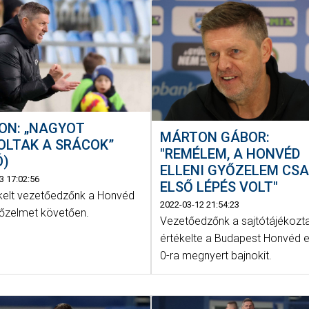
ON: „NAGYOT
MÁRTON GÁBOR:
OLTAK A SRÁCOK”
"REMÉLEM, A HONVÉD
Ó)
ELLENI GYŐZELEM CSA
3 17:02:56
ELSŐ LÉPÉS VOLT"
ékelt vezetőedzőnk a Honvéd
2022-03-12 21:54:23
győzelmet követően.
Vezetőedzőnk a sajtótájékozt
értékelte a Budapest Honvéd el
0-ra megnyert bajnokit.