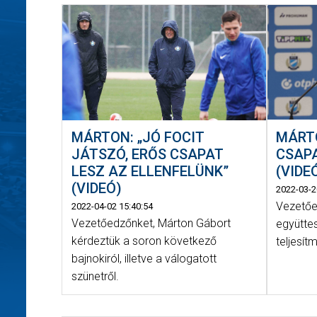
MÁRTO
MÁRTON: „JÓ FOCIT
CSAPA
JÁTSZÓ, ERŐS CSAPAT
(VIDE
LESZ AZ ELLENFELÜNK”
(VIDEÓ)
2022-03-2
Vezetőe
2022-04-02 15:40:54
Vezetőedzőnket, Márton Gábort
együtte
kérdeztük a soron következő
teljesít
bajnokiról, illetve a válogatott
szünetről.