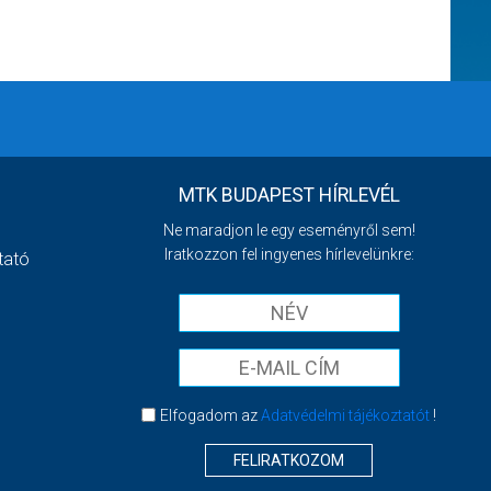
MTK BUDAPEST HÍRLEVÉL
Ne maradjon le egy eseményről sem!
Iratkozzon fel ingyenes hírlevelünkre:
tató
Elfogadom az
Adatvédelmi tájékoztatót
!
FELIRATKOZOM