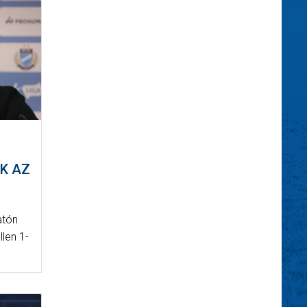
K AZ
atón
len 1-