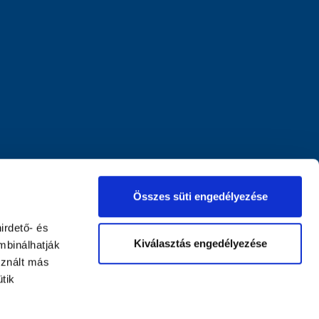
Összes süti engedélyezése
irdető- és
Kiválasztás engedélyezése
mbinálhatják
sznált más
tik