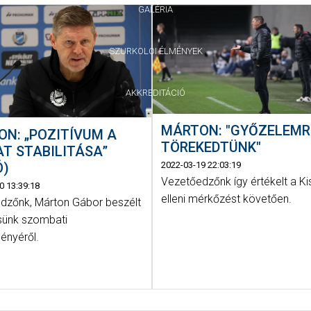
GALÉRIA
SZURKOLÓI ÉLMÉNYEK
AKKREDITÁCIÓ
MÁRTON: "GYŐZELEMR
N: „POZITÍVUM A
TÖREKEDTÜNK"
T STABILITÁSA”
Ó)
2022-03-19 22:03:19
Vezetőedzőnk így értékelt a K
0 13:39:18
elleni mérkőzést követően.
dzőnk, Márton Gábor beszélt
sünk szombati
ményéről.