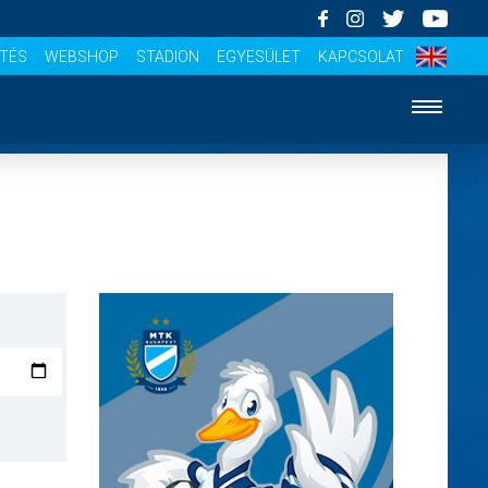
ÍTÉS
WEBSHOP
STADION
EGYESÜLET
KAPCSOLAT