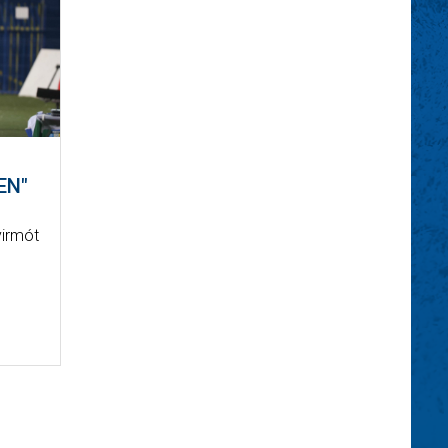
EN"
yirmót