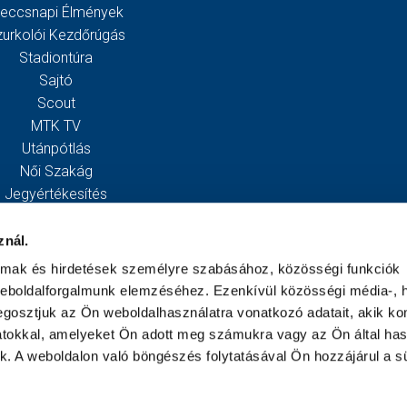
eccsnapi Élmények
zurkolói Kezdőrúgás
Stadiontúra
Sajtó
Scout
MTK TV
Utánpótlás
Női Szakág
Jegyértékesítés
Webshop
Stadion
znál.
Egyesület
almak és hirdetések személyre szabásához, közösségi funkciók
Kapcsolat
weboldalforgalmunk elemzéséhez. Ezenkívül közösségi média-, h
gosztjuk az Ön weboldalhasználatra vonatkozó adatait, akik ko
atokkal, amelyeket Ön adott meg számukra vagy az Ön által ha
ek. A weboldalon való böngészés folytatásával Ön hozzájárul a sü