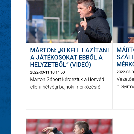
MÁRTO
MÁRTON: „KI KELL LAZÍTANI
SZÁLL
A JÁTÉKOSOKAT EBBŐL A
MÉRKŐ
HELYZETBŐL” (VIDEÓ)
2022-03-0
2022-03-11 10:14:50
Vezetőe
Márton Gábort kérdeztük a Honvéd
a Gyirmó
elleni, hétvégi bajnoki mérkőzésről.