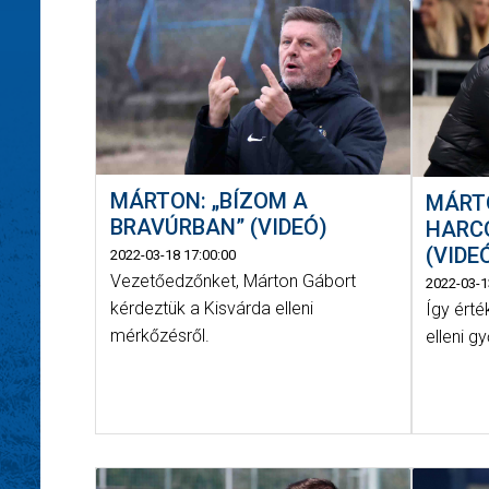
MÁRTON: „BÍZOM A
MÁRT
BRAVÚRBAN” (VIDEÓ)
HARC
(VIDE
2022-03-18 17:00:00
Vezetőedzőnket, Márton Gábort
2022-03-1
kérdeztük a Kisvárda elleni
Így ért
mérkőzésről.
elleni 