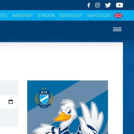
ÍTÉS
WEBSHOP
STADION
EGYESÜLET
KAPCSOLAT