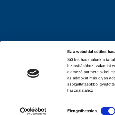
Ez a weboldal sütiket has
Sütiket használunk a tart
biztosításához, valamint 
elemező partnereinkkel me
az adatokat más olyan ad
szolgáltatásokból gyűjtött
használatához.
Hozzájárulás
Elengedhetetlen
kiválasztása