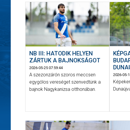
KÉPGA
NB III: HATODIK HELYEN
BUDAPE
ZÁRTUK A BAJNOKSÁGOT
DUNAÚ
2026-05-25 07:59:44
A szezonzárón szoros meccsen
2026-05-1
Képeken
egygólos vereséget szenvedtünk a
Dunaújv
bajnok Nagykanizsa otthonában.