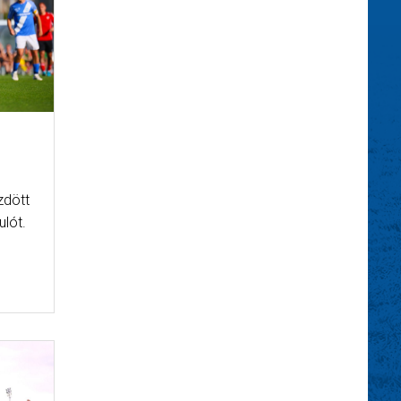
zdött
ulót.