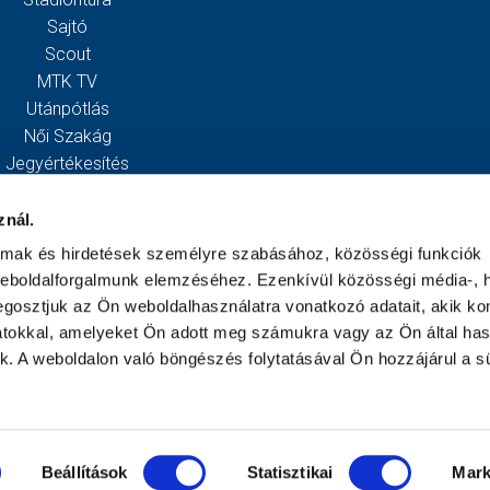
Sajtó
Scout
MTK TV
Utánpótlás
Női Szakág
Jegyértékesítés
Webshop
Stadion
znál.
Egyesület
almak és hirdetések személyre szabásához, közösségi funkciók
Kapcsolat
weboldalforgalmunk elemzéséhez. Ezenkívül közösségi média-, h
gosztjuk az Ön weboldalhasználatra vonatkozó adatait, akik ko
atokkal, amelyeket Ön adott meg számukra vagy az Ön által ha
ek. A weboldalon való böngészés folytatásával Ön hozzájárul a sü
Beállítások
Statisztikai
Mark