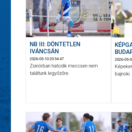
NB III: DÖNTETLEN
KÉPGA
IVÁNCSÁN
BUDAP
2026-05-10 20:54:47
2026-05-0
Zsinórban hatodik meccsen nem
Képeken
találtunk legyőzőre.
bajnoki.