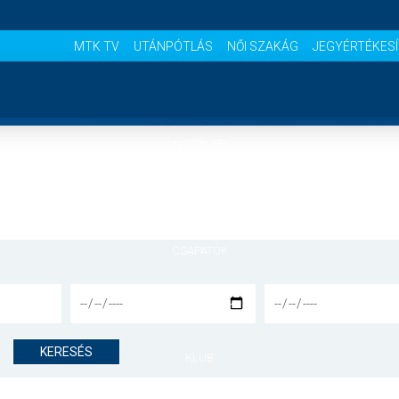
MTK TV
UTÁNPÓTLÁS
NŐI SZAKÁG
JEGYÉRTÉKES
NYITÓLAP
HÍREK
CSAPATOK
MÉRKŐZÉSEK
KERESÉS
KLUB