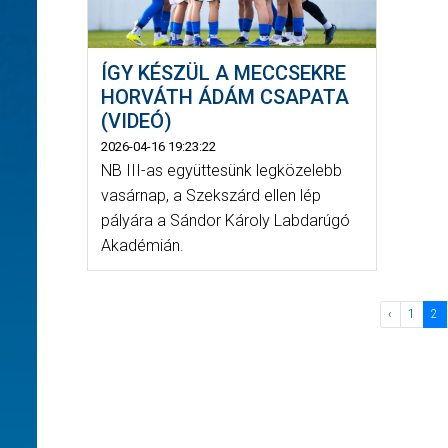
ÍGY KÉSZÜL A MECCSEKRE
HORVÁTH ÁDÁM CSAPATA
(VIDEÓ)
2026-04-16 19:23:22
NB III-as együttesünk legközelebb
vasárnap, a Szekszárd ellen lép
pályára a Sándor Károly Labdarúgó
Akadémián.
‹
1
2