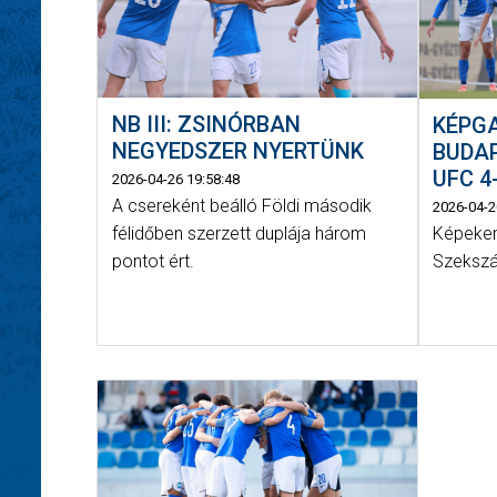
NB III: ZSINÓRBAN
KÉPGA
NEGYEDSZER NYERTÜNK
BUDAP
UFC 4
2026-04-26 19:58:48
A csereként beálló Földi második
2026-04-2
félidőben szerzett duplája három
Képeken
pontot ért.
Szekszá