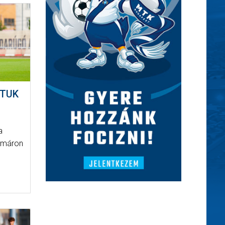
TTUK
a
immáron