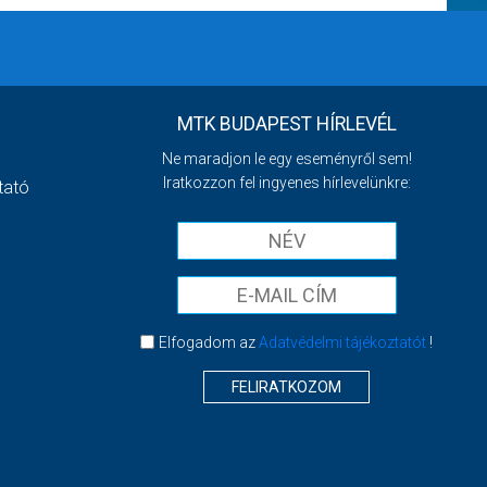
MTK BUDAPEST HÍRLEVÉL
Ne maradjon le egy eseményről sem!
Iratkozzon fel ingyenes hírlevelünkre:
tató
Elfogadom az
Adatvédelmi tájékoztatót
!
FELIRATKOZOM