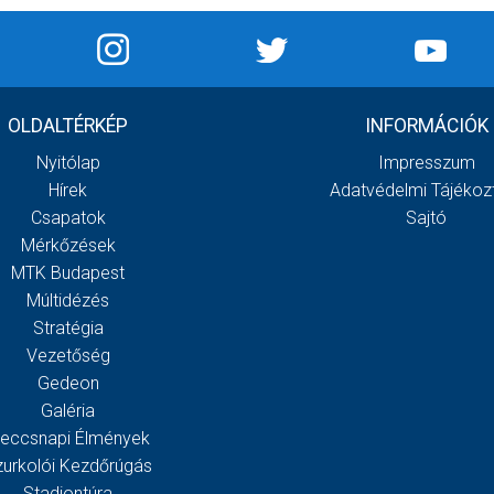
OLDALTÉRKÉP
INFORMÁCIÓK
Nyitólap
Impresszum
Hírek
Adatvédelmi Tájékoz
Csapatok
Sajtó
Mérkőzések
MTK Budapest
Múltidézés
Stratégia
Vezetőség
Gedeon
Galéria
eccsnapi Élmények
zurkolói Kezdőrúgás
Stadiontúra