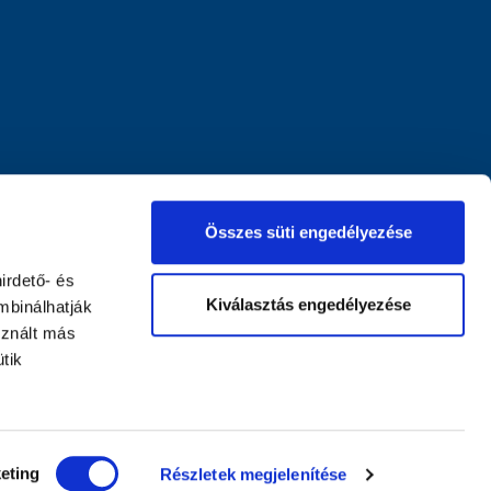
Összes süti engedélyezése
irdető- és
Kiválasztás engedélyezése
mbinálhatják
sznált más
tik
eting
Részletek megjelenítése