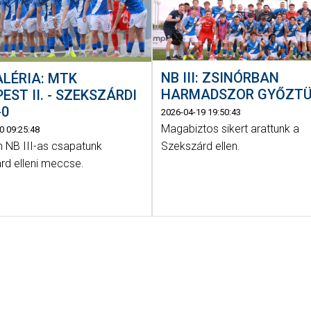
NB III: ZSINÓRBAN
LÉRIA: MTK
HARMADSZOR GYŐZT
EST II. - SZEKSZÁRDI
-0
2026-04-19 19:50:43
Magabiztos sikert arattunk a
0 09:25:48
Szekszárd ellen.
 NB III-as csapatunk
rd elleni meccse.