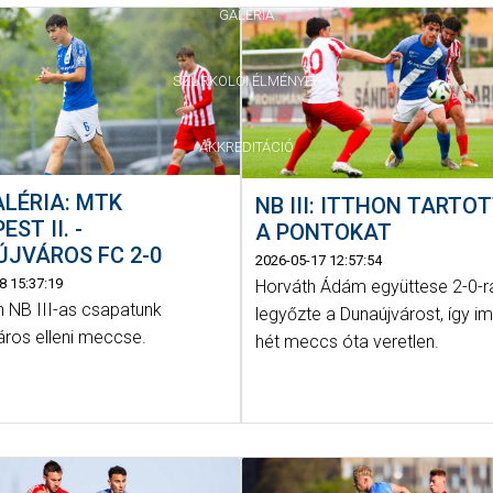
GALÉRIA
SZURKOLÓI ÉLMÉNYEK
AKKREDITÁCIÓ
LÉRIA: MTK
NB III: ITTHON TARTO
ST II. -
A PONTOKAT
JVÁROS FC 2-0
2026-05-17 12:57:54
8 15:37:19
Horváth Ádám együttese 2-0-r
 NB III-as csapatunk
legyőzte a Dunaújvárost, így 
áros elleni meccse.
hét meccs óta veretlen.