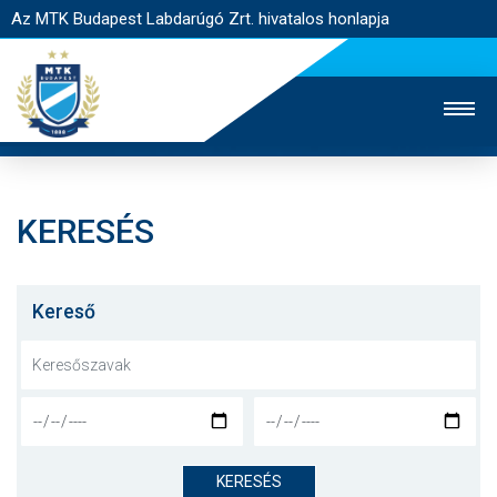
Az MTK Budapest Labdarúgó Zrt. hivatalos honlapja
KERESÉS
MTK TV
UTÁNPÓTLÁS
NŐI SZAKÁG
JEGYÉRTÉKESÍTÉS
WEBSHOP
STADION
Kereső
EGYESÜLET
KAPCSOLAT
NYITÓLAP
HÍREK
KERESÉS
CSAPATOK