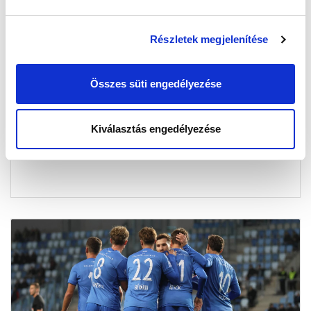
Részletek megjelenítése
KÉPGALÉRIA: MTK BUDAPEST -
MEZŐKÖVESD ZSÓRY FC 5-1
Összes süti engedélyezése
2025-10-30 10:30:15
Képekben a Mezőkövesd elleni győzelmünk.
Kiválasztás engedélyezése