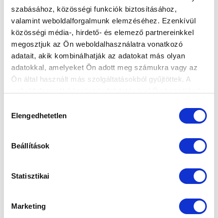
szabásához, közösségi funkciók biztosításához,
valamint weboldalforgalmunk elemzéséhez. Ezenkívül
MK: A KECSKEMÉTI TE-VEL
közösségi média-, hirdető- és elemező partnereinkkel
TALÁLKOZUNK A KÖVETKEZŐ KÖRBEN
megosztjuk az Ön weboldalhasználatra vonatkozó
2025-10-31 07:51:13
adatait, akik kombinálhatják az adatokat más olyan
Elkészült a MOL Magyar Kupa 5. fordulójának
adatokkal, amelyeket Ön adott meg számukra vagy az
párosítása.
Ön által használt más szolgáltatásokból gyűjtöttek. A
weboldalon való böngészés folytatásával Ön hozzájárul a
sütik használatához.
Hozzájárulás
Elengedhetetlen
kiválasztása
Beállítások
Statisztikai
Marketing