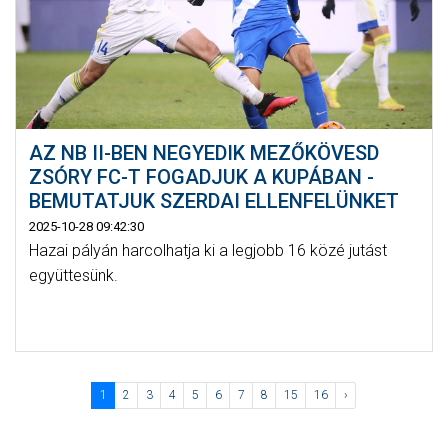
AZ NB II-BEN NEGYEDIK MEZŐKÖVESD
ZSÓRY FC-T FOGADJUK A KUPÁBAN -
BEMUTATJUK SZERDAI ELLENFELÜNKET
2025-10-28 09:42:30
Hazai pályán harcolhatja ki a legjobb 16 közé jutást
együttesünk.
1
2
3
4
5
6
7
8
15
16
›