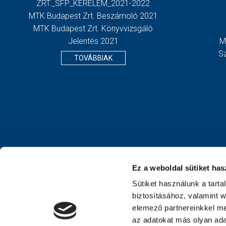
ZRT._SFP_KERELEM_2021-2022
MTK Budapest Zrt. Beszámoló 2021
MTK Budapest Zrt. Könyvvizsgáló
Jelentés 2021
M
S
TOVÁBBIAK
Ez a weboldal sütiket has
Sütiket használunk a tart
biztosításához, valamint 
elemező partnereinkkel me
az adatokat más olyan ad