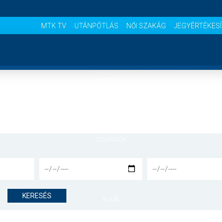
MTK TV
UTÁNPÓTLÁS
NŐI SZAKÁG
JEGYÉRTÉKES
NYITÓLAP
HÍREK
CSAPATOK
MÉRKŐZÉSEK
KERESÉS
KLUB