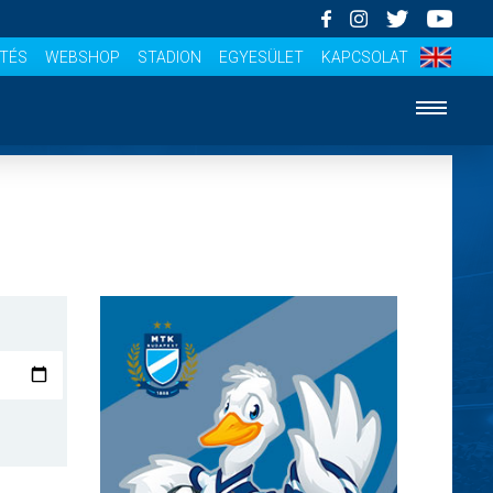
ÍTÉS
WEBSHOP
STADION
EGYESÜLET
KAPCSOLAT