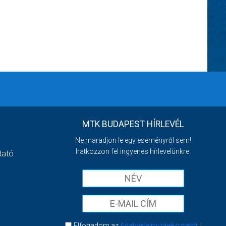
MTK BUDAPEST HÍRLEVÉL
Ne maradjon le egy eseményről sem!
Iratkozzon fel ingyenes hírlevelünkre:
tató
Elfogadom az
Adatvédelmi tájékoztatót
!