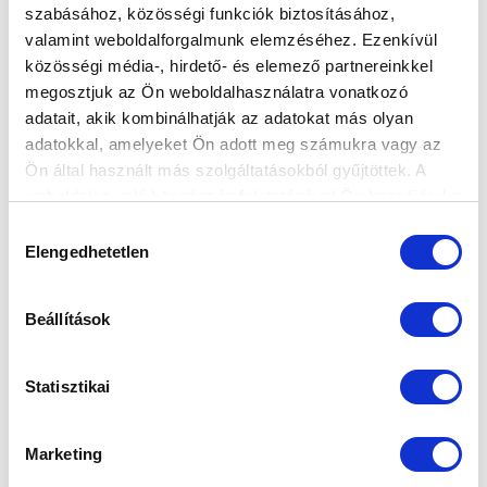
szabásához, közösségi funkciók biztosításához,
valamint weboldalforgalmunk elemzéséhez. Ezenkívül
ÚJPEST FC - MTK BUDAPEST 1-2
közösségi média-, hirdető- és elemező partnereinkkel
ÖSSZEFOGLALÓ (VIDEÓ)
megosztjuk az Ön weboldalhasználatra vonatkozó
2025-08-30 20:05:11
adatait, akik kombinálhatják az adatokat más olyan
Ez történt az Újpest FC elleni bajnoki mérkőzésen.
adatokkal, amelyeket Ön adott meg számukra vagy az
Ön által használt más szolgáltatásokból gyűjtöttek. A
weboldalon való böngészés folytatásával Ön hozzájárul a
sütik használatához.
Hozzájárulás
Elengedhetetlen
kiválasztása
Beállítások
Statisztikai
Marketing