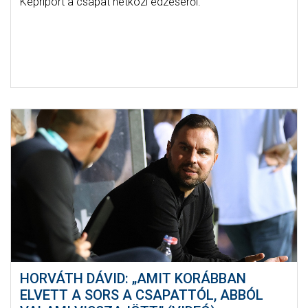
Képriport a csapat hétközi edzéséről.
HORVÁTH DÁVID: „AMIT KORÁBBAN
ELVETT A SORS A CSAPATTÓL, ABBÓL