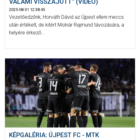
VALAMI VISSZAJÖTT” (VIDEÓ)
2025-08-31 12:38:45
Vezetőedzőnk, Horváth Dávid az Újpest elleni meccs
után értékelt, de kitért Molnár Rajmund távozására, a
helyére érkező...
KÉPGALÉRIA: ÚJPEST FC - MTK