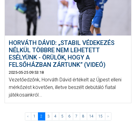
HORVÁTH DÁVID: „STABIL VÉDEKEZÉS
NÉLKÜL TÖBBRE NEM LEHETETT
ESÉLYÜNK - ÖRÜLÖK, HOGY A
FELSŐHÁZBAN ZÁRTUNK” (VIDEÓ)
2025-05-25 09:53:18
Vezetőedzőnk, Horváth Dávid értékelt az Újpest elleni
mérkőzést követően, illetve beszélt debütáló fiatal
játékosainkról...
‹
1
2
3
4
5
6
7
8
14
15
›