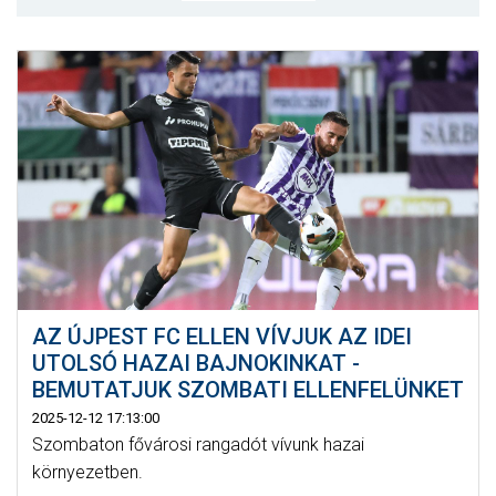
MÉRKŐZÉSEK
KLUB
GALÉRIA
SZURKOLÓI ÉLMÉNYEK
AKKREDITÁCIÓ
AZ ÚJPEST FC ELLEN VÍVJUK AZ IDEI
UTOLSÓ HAZAI BAJNOKINKAT -
BEMUTATJUK SZOMBATI ELLENFELÜNKET
2025-12-12 17:13:00
Szombaton fővárosi rangadót vívunk hazai
környezetben.