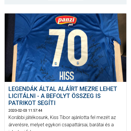
MÉRKŐZÉSEK
KLUB
GALÉRIA
SZURKOLÓI ÉLMÉNYEK
AKKREDITÁCIÓ
LEGENDÁK ÁLTAL ALÁÍRT MEZRE LEHET
LICITÁLNI - A BEFOLYT ÖSSZEG IS
PATRIKOT SEGÍTI
2020-02-03 11:57:44
Korábbi játékosunk, Kiss Tibor ajánlotta fel mezét az
árverésre, melyet egykori csapattársai, barátai és a