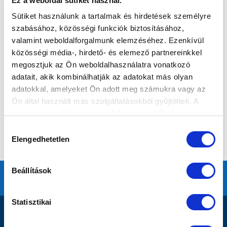
Ez a weboldal sütiket használ.
Sütiket használunk a tartalmak és hirdetések személyre
szabásához, közösségi funkciók biztosításához,
valamint weboldalforgalmunk elemzéséhez. Ezenkívül
közösségi média-, hirdető- és elemező partnereinkkel
megosztjuk az Ön weboldalhasználatra vonatkozó
adatait, akik kombinálhatják az adatokat más olyan
adatokkal, amelyeket Ön adott meg számukra vagy az
Ön által használt más szolgáltatásokból gyűjtöttek. A
weboldalon való böngészés folytatásával Ön hozzájárul a
sütik használatához.
Hozzájárulás
Elengedhetetlen
kiválasztása
Beállítások
Statisztikai
DOKUMENTUMOK