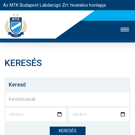
Az MTK Budapest Labdarúgó Zrt. hivatalos honlapja
KERESÉS
MTK TV
UTÁNPÓTLÁS
NŐI SZAKÁG
JEGYÉRTÉKESÍTÉS
WEBSHOP
STADION
Kereső
EGYESÜLET
KAPCSOLAT
NYITÓLAP
HÍREK
KERESÉS
CSAPATOK