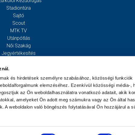
zurkolói Kezdőrúgás
Stadiontúra
Sajtó
Scout
MTK TV
Utánpótlás
Női Szakág
Jegyértékesítés
Webshop
Stadion
znál.
Egyesület
almak és hirdetések személyre szabásához, közösségi funkciók
Kapcsolat
weboldalforgalmunk elemzéséhez. Ezenkívül közösségi média-, h
gosztjuk az Ön weboldalhasználatra vonatkozó adatait, akik ko
atokkal, amelyeket Ön adott meg számukra vagy az Ön által ha
ek. A weboldalon való böngészés folytatásával Ön hozzájárul a sü