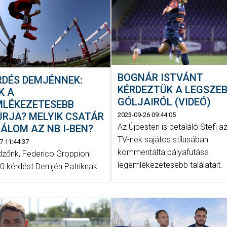
BOGNÁR ISTVÁNT
RDÉS DEMJÉNNEK:
KÉRDEZTÜK A LEGSZE
K A
GÓLJAIRÓL (VIDEÓ)
MLÉKEZETESEBB
RJA? MELYIK CSATÁR
2023-09-26 09:44:05
Az Újpesten is betaláló Stefi 
ÁLOM AZ NB I-BEN?
TV-nek sajátos stílusában
7 11:44:37
kommentálta pályafutása
zőnk, Federico Groppioni
legemlékezetesebb találatait.
 20 kérdést Demjén Patriknak.