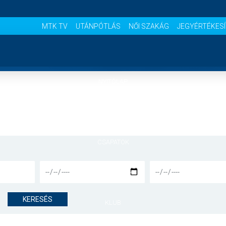
MTK TV
UTÁNPÓTLÁS
NŐI SZAKÁG
JEGYÉRTÉKES
NYITÓLAP
HÍREK
CSAPATOK
MÉRKŐZÉSEK
KERESÉS
KLUB