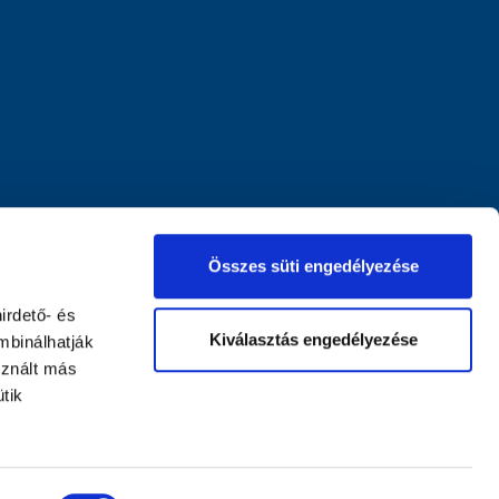
Összes süti engedélyezése
irdető- és
Kiválasztás engedélyezése
mbinálhatják
sznált más
tik