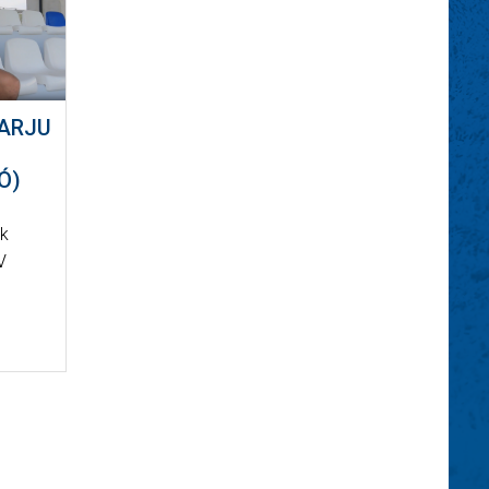
VARJU
Ó)
ek
V