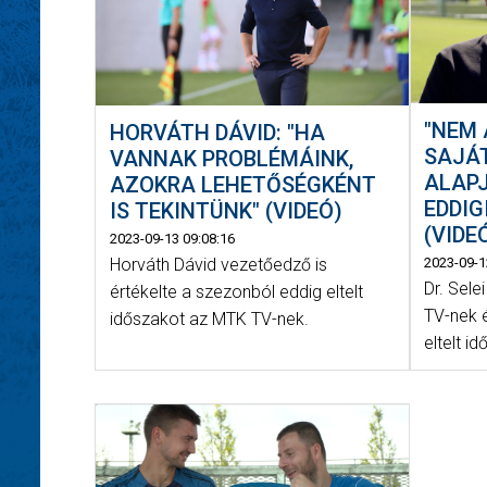
"NEM 
HORVÁTH DÁVID: "HA
SAJÁ
VANNAK PROBLÉMÁINK,
ALAP
AZOKRA LEHETŐSÉGKÉNT
EDDIG
IS TEKINTÜNK" (VIDEÓ)
(VIDE
2023-09-13 09:08:16
Horváth Dávid vezetőedző is
2023-09-1
Dr. Sel
értékelte a szezonból eddig eltelt
TV-nek 
időszakot az MTK TV-nek.
eltelt i