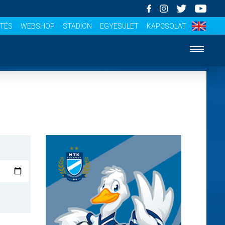
ÍTÉS
WEBSHOP
STADION
EGYESÜLET
KAPCSOLAT