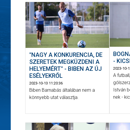
BOGNÁ
"NAGY A KONKURENCIA, DE
- KIC
SZERETEK MEGKÜZDENI A
HELYEMÉRT" - BIBEN AZ ÚJ
2023-10-1
ESÉLYEKRŐL
A futbal
gólszer
2023-10-13 11:20:36
István b
Biben Barnabás általában nem a
nek - ki
könnyebb utat választja.