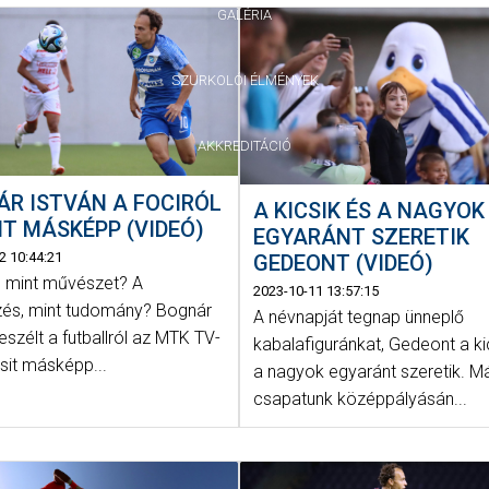
GALÉRIA
SZURKOLÓI ÉLMÉNYEK
AKKREDITÁCIÓ
R ISTVÁN A FOCIRÓL
A KICSIK ÉS A NAGYOK
SIT MÁSKÉPP (VIDEÓ)
EGYARÁNT SZERETIK
2 10:44:21
GEDEONT (VIDEÓ)
l, mint művészet? A
2023-10-11 13:57:15
zés, mint tudomány? Bognár
A névnapját tegnap ünneplő
eszélt a futballról az MTK TV-
kabalafiguránkat, Gedeont a ki
csit másképp...
a nagyok egyaránt szeretik. M
csapatunk középpályásán...