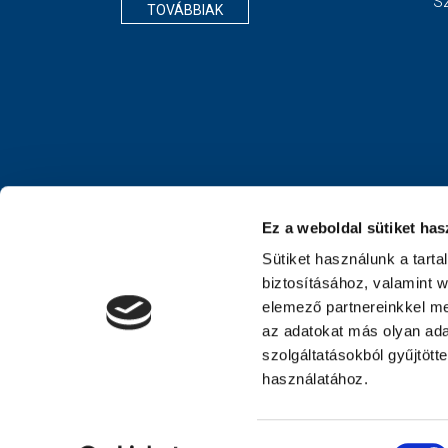
S
TOVÁBBIAK
Ez a weboldal sütiket has
Sütiket használunk a tart
biztosításához, valamint 
elemező partnereinkkel me
az adatokat más olyan ad
szolgáltatásokból gyűjtött
használatához.
Hozzájárulás