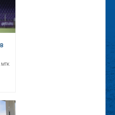
BB
az MTK