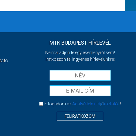
MTK BUDAPEST HÍRLEVÉL
Ne maradjon le egy eseményről sem!
Iratkozzon fel ingyenes hírlevelünkre:
tató
Elfogadom az
Adatvédelmi tájékoztatót
!
FELIRATKOZOM