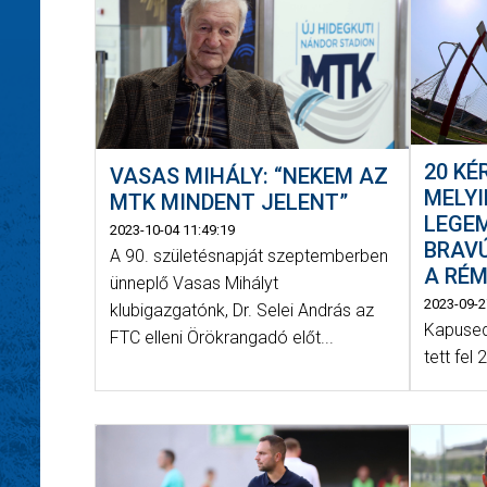
20 KÉ
VASAS MIHÁLY: “NEKEM AZ
MELYI
MTK MINDENT JELENT”
LEGE
2023-10-04 11:49:19
BRAVÚ
A 90. születésnapját szeptemberben
A RÉM
ünneplő Vasas Mihályt
2023-09-2
klubigazgatónk, Dr. Selei András az
Kapused
FTC elleni Örökrangadó előt...
tett fel