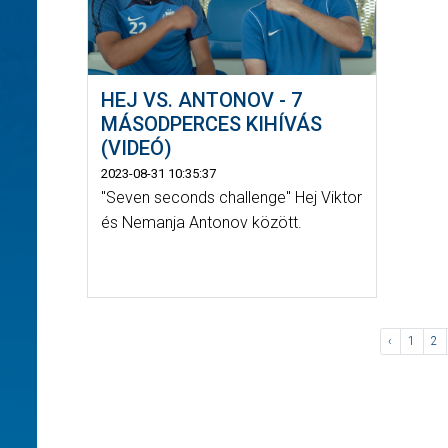
HEJ VS. ANTONOV - 7
MÁSODPERCES KIHÍVÁS
(VIDEÓ)
2023-08-31 10:35:37
"Seven seconds challenge" Hej Viktor
és Nemanja Antonov között.
‹
1
2