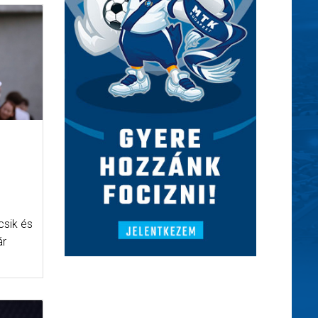
csik és
ár