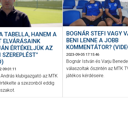
BOGNÁR STEFI VAGY 
A TABELLA, HANEM A
BENI LENNE A JOBB
T ELVÁRÁSAINK
KOMMENTÁTOR? (VIDE
JÁN ÉRTÉKELJÜK AZ
I SZEREPLÉST"
2023-09-05 17:15:46
Ó)
Bognár István és Varju Bened
válaszoltak őszintén az MTK T
2 09:01:11
játékos kérdéseire.
ei András klubigazgató az MTK
értékelte a szezonból eddig
dőszakot.