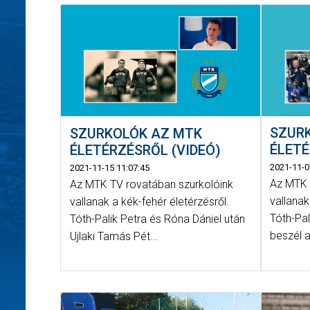
SZUR
SZURKOLÓK AZ MTK
ÉLETÉ
ÉLETÉRZÉSRŐL (VIDEÓ)
2021-11-0
2021-11-15 11:07:45
Az MTK 
Az MTK TV rovatában szurkolóink
vallanak
vallanak a kék-fehér életérzésről.
Tóth-Pal
Tóth-Palik Petra és Róna Dániel után
beszél 
Ujlaki Tamás Pét...