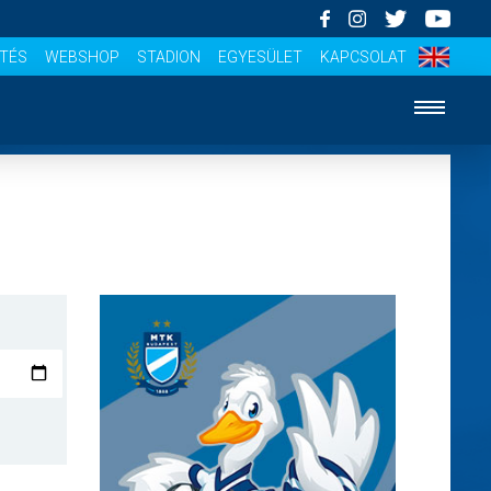
ÍTÉS
WEBSHOP
STADION
EGYESÜLET
KAPCSOLAT