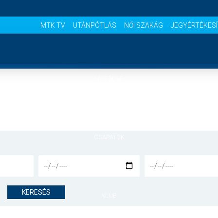
MTK TV
UTÁNPÓTLÁS
NŐI SZAKÁG
JEGYÉRTÉKES
NYITÓLAP
HÍREK
CSAPATOK
MÉRKŐZÉSEK
KERESÉS
KLUB