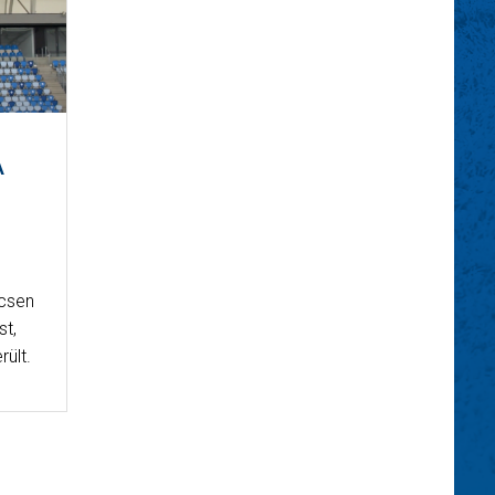
A
ccsen
st,
rült.