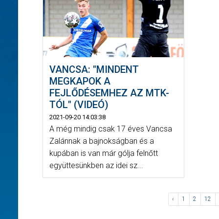
VANCSA: "MINDENT
MEGKAPOK A
FEJLŐDÉSEMHEZ AZ MTK-
TÓL" (VIDEÓ)
2021-09-20 14:03:38
A még mindig csak 17 éves Vancsa
Zalánnak a bajnokságban és a
kupában is van már gólja felnőtt
együttesünkben az idei sz...
‹
1
2
12