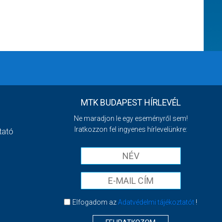
MTK BUDAPEST HÍRLEVÉL
Ne maradjon le egy eseményről sem!
Iratkozzon fel ingyenes hírlevelünkre:
tató
Elfogadom az
Adatvédelmi tájékoztatót
!