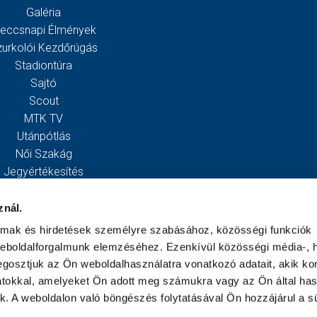
Galéria
eccsnapi Élmények
zurkolói Kezdőrúgás
Stadiontúra
Sajtó
Scout
MTK TV
Utánpótlás
Női Szakág
Jegyértékesítés
Webshop
Stadion
znál.
Egyesület
almak és hirdetések személyre szabásához, közösségi funkciók
Kapcsolat
weboldalforgalmunk elemzéséhez. Ezenkívül közösségi média-, h
gosztjuk az Ön weboldalhasználatra vonatkozó adatait, akik ko
atokkal, amelyeket Ön adott meg számukra vagy az Ön által ha
ek. A weboldalon való böngészés folytatásával Ön hozzájárul a sü