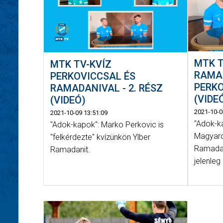
MTK T
MTK TV-KVÍZ
RAMA
PERKOVICCSAL ÉS
PERKO
RAMADANIVAL - 2. RÉSZ
(VIDE
(VIDEÓ)
2021-10-0
2021-10-09 13:51:09
"Adok-ka
"Adok-kapok": Marko Perkovic is
Magyaro
"felkérdezte" kvízünkön Ylber
Ramadan
Ramadanit.
jelenleg