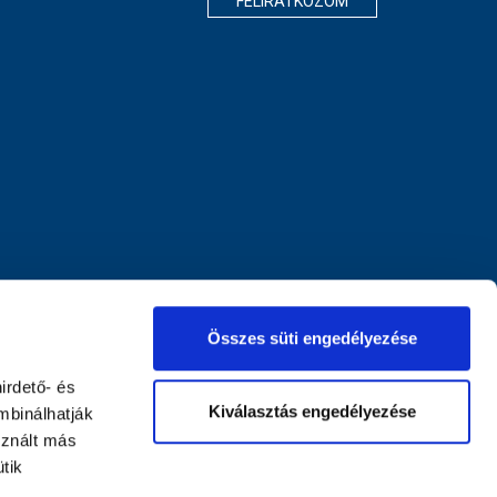
FELIRATKOZOM
Összes süti engedélyezése
irdető- és
Kiválasztás engedélyezése
mbinálhatják
sznált más
tik