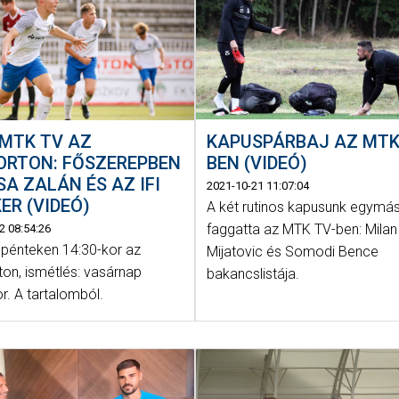
KAPUSPÁRBAJ AZ MTK
MTK TV AZ
BEN (VIDEÓ)
ORTON: FŐSZEREPBEN
A ZALÁN ÉS AZ IFI
2021-10-21 11:07:04
KER (VIDEÓ)
A két rutinos kapusunk egymá
faggatta az MTK TV-ben: Milan
2 08:54:26
 pénteken 14:30-kor az
Mijatovic és Somodi Bence
on, ismétlés: vasárnap
bakancslistája.
r. A tartalomból.