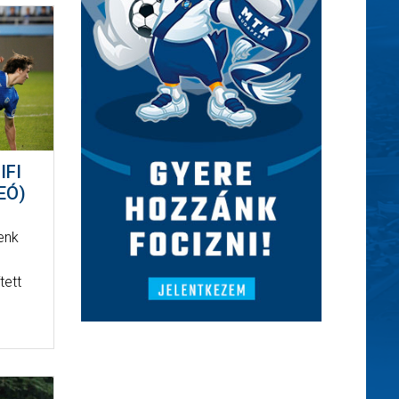
IFI
EÓ)
enk
tett