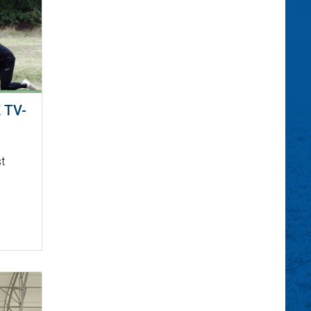
 TV-
st