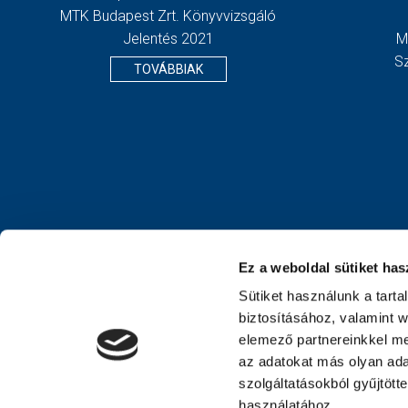
MTK Budapest Zrt. Könyvvizsgáló
Jelentés 2021
M
S
TOVÁBBIAK
Ez a weboldal sütiket has
Sütiket használunk a tart
biztosításához, valamint 
elemező partnereinkkel me
az adatokat más olyan ad
szolgáltatásokból gyűjtött
használatához.