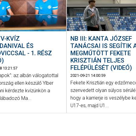
NB III: KANTA JÓZSEF
V-KVÍZ
TANÁCSAI IS SEGÍTIK 
DANIVAL ÉS
MEGMŰTÖTT FEKETE
VICCSAL - 1. RÉSZ
KRISZTIÁN TELJES
Ó)
FELÉPÜLÉSÉT (VIDEÓ)
8 13:21:57
pok": az albán válogatottal
2021-09-21 14:00:59
Fekete Krisztián egy edzőme
rszág ellen készülő Ylber
szenvedett olyan súlyos sérülé
i kérdezte kvízünkön a
hogy a karrierje is veszélybe ke
 lábadozó Ma...
U17-es, majd U1...