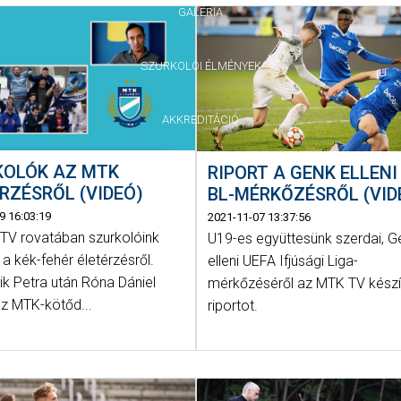
GALÉRIA
SZURKOLÓI ÉLMÉNYEK
AKKREDITÁCIÓ
KOLÓK AZ MTK
RIPORT A GENK ELLENI 
RZÉSRŐL (VIDEÓ)
BL-MÉRKŐZÉSRŐL (VID
9 16:03:19
2021-11-07 13:37:56
TV rovatában szurkolóink
U19-es együttesünk szerdai, G
 a kék-fehér életérzésről.
elleni UEFA Ifjúsági Liga-
ik Petra után Róna Dániel
mérkőzéséről az MTK TV készí
az MTK-kötőd...
riportot.