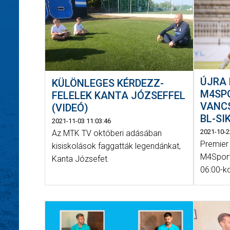
ÚJRA 
KÜLÖNLEGES KÉRDEZZ-
M4SP
FELELEK KANTA JÓZSEFFEL
VANCS
(VIDEÓ)
BL-SI
2021-11-03 11:03:46
2021-10-2
Az MTK TV októberi adásában
Premier
kisiskolások faggatták legendánkat,
M4Sport
Kanta Józsefet.
06:00-ko