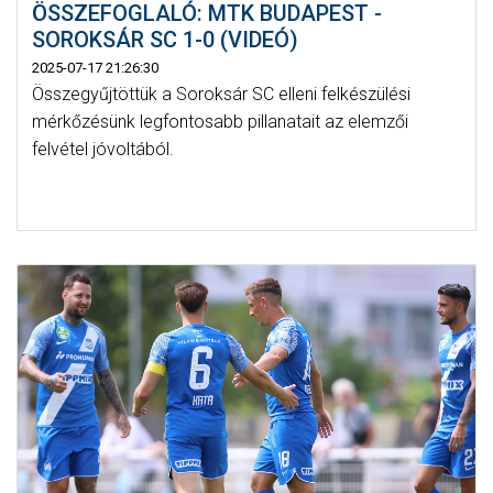
ÖSSZEFOGLALÓ: MTK BUDAPEST -
SOROKSÁR SC 1-0 (VIDEÓ)
2025-07-17 21:26:30
Összegyűjtöttük a Soroksár SC elleni felkészülési
mérkőzésünk legfontosabb pillanatait az elemzői
felvétel jóvoltából.