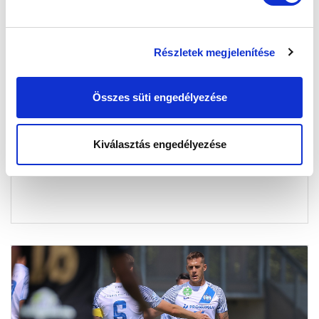
Részletek megjelenítése
SZURKOLÓI INFORMÁCIÓK A SZERDAI
EDZŐMECCSRE
Összes süti engedélyezése
2025-07-14 08:00:00
Július 16-án újabb edzőmeccs következik, a Soroksár
Kiválasztás engedélyezése
SC-t fogadjuk.