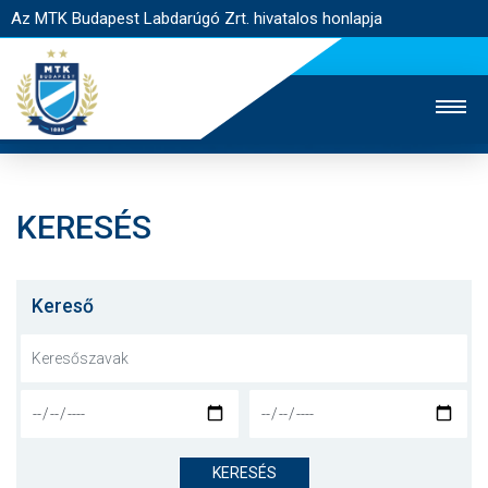
Az MTK Budapest Labdarúgó Zrt. hivatalos honlapja
KERESÉS
MTK TV
UTÁNPÓTLÁS
NŐI SZAKÁG
JEGYÉRTÉKESÍTÉS
WEBSHOP
STADION
Kereső
EGYESÜLET
KAPCSOLAT
NYITÓLAP
HÍREK
KERESÉS
CSAPATOK