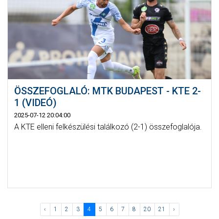
ÖSSZEFOGLALÓ: MTK BUDAPEST - KTE 2-
1 (VIDEÓ)
2025-07-12 20:04:00
A KTE elleni felkészülési találkozó (2-1) összefoglalója.
‹
1
2
3
4
5
6
7
8
20
21
›