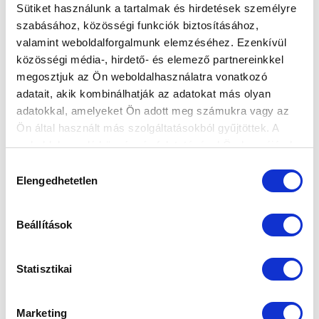
Sütiket használunk a tartalmak és hirdetések személyre
szabásához, közösségi funkciók biztosításához,
valamint weboldalforgalmunk elemzéséhez. Ezenkívül
SZURKOLÓI INFORMÁCIÓK A SZOMBATI
közösségi média-, hirdető- és elemező partnereinkkel
EDZŐMECCSRE
megosztjuk az Ön weboldalhasználatra vonatkozó
adatait, akik kombinálhatják az adatokat más olyan
2025-07-17 09:06:20
adatokkal, amelyeket Ön adott meg számukra vagy az
Jön a második edzőmeccsünk ezen a héten:
Ön által használt más szolgáltatásokból gyűjtöttek. A
szombaton délután a felvidéki KFC Komárno
weboldalon való böngészés folytatásával Ön hozzájárul a
együttesét fogadjuk.
sütik használatához.
Hozzájárulás
Elengedhetetlen
kiválasztása
Beállítások
Statisztikai
Marketing