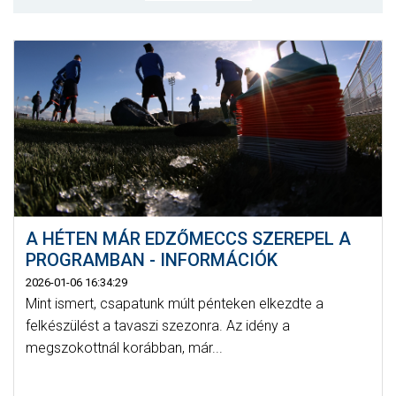
MÉRKŐZÉSEK
KLUB
GALÉRIA
SZURKOLÓI ÉLMÉNYEK
AKKREDITÁCIÓ
A HÉTEN MÁR EDZŐMECCS SZEREPEL A
PROGRAMBAN - INFORMÁCIÓK
2026-01-06 16:34:29
Mint ismert, csapatunk múlt pénteken elkezdte a
felkészülést a tavaszi szezonra. Az idény a
megszokottnál korábban, már...