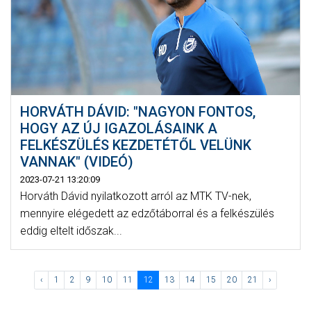
HORVÁTH DÁVID: "NAGYON FONTOS,
HOGY AZ ÚJ IGAZOLÁSAINK A
FELKÉSZÜLÉS KEZDETÉTŐL VELÜNK
VANNAK" (VIDEÓ)
2023-07-21 13:20:09
Horváth Dávid nyilatkozott arról az MTK TV-nek,
mennyire elégedett az edzőtáborral és a felkészülés
eddig eltelt időszak...
‹
1
2
9
10
11
12
13
14
15
20
21
›