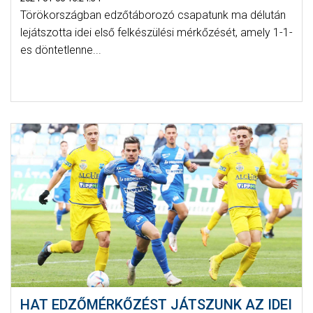
Törökországban edzőtáborozó csapatunk ma délután
lejátszotta idei első felkészülési mérkőzését, amely 1-1-
es döntetlenne...
HAT EDZŐMÉRKŐZÉST JÁTSZUNK AZ IDEI