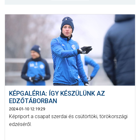
MÉRKŐZÉSEK
KLUB
GALÉRIA
SZURKOLÓI ÉLMÉNYEK
AKKREDITÁCIÓ
KÉPGALÉRIA: ÍGY KÉSZÜLÜNK AZ
EDZŐTÁBORBAN
2024-01-10 12:19:29
Képriport a csapat szerdai és csütörtöki, törökországi
edzéséről.