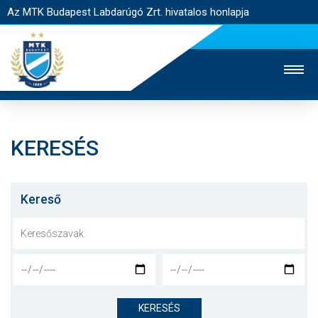
Az MTK Budapest Labdarúgó Zrt. hivatalos honlapja
KERESÉS
MTK TV
UTÁNPÓTLÁS
NŐI SZAKÁG
JEGYÉRTÉKESÍTÉS
WEBSHOP
STADION
Kereső
EGYESÜLET
KAPCSOLAT
NYITÓLAP
HÍREK
KERESÉS
CSAPATOK