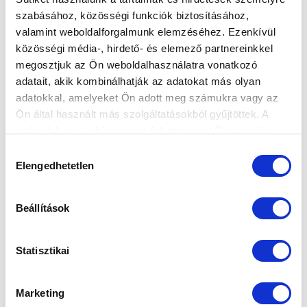
szabásához, közösségi funkciók biztosításához,
valamint weboldalforgalmunk elemzéséhez. Ezenkívül
MEGKEZDŐDÖTT A FELKÉSZÜLÉS,
közösségi média-, hirdető- és elemező partnereinkkel
RÖGTÖN TÖRÖKORSZÁGI EDZŐTÁBORBA
megosztjuk az Ön weboldalhasználatra vonatkozó
UTAZUNK
adatait, akik kombinálhatják az adatokat más olyan
2024-01-02 11:24:23
adatokkal, amelyeket Ön adott meg számukra vagy az
Együttesünk január 13-ig készül Belekben, ahol két
Ön által használt más szolgáltatásokból gyűjtöttek. A
felkészülési mérkőzést vívunk.
weboldalon való böngészés folytatásával Ön hozzájárul a
sütik használatához.
Hozzájárulás
Elengedhetetlen
kiválasztása
Beállítások
Statisztikai
Marketing