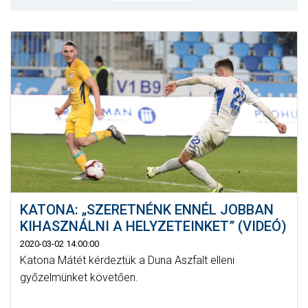
MÉRKŐZÉSEK
KLUB
GALÉRIA
SZURKOLÓI ÉLMÉNYEK
AKKREDITÁCIÓ
KATONA: „SZERETNÉNK ENNÉL JOBBAN
KIHASZNÁLNI A HELYZETEINKET” (VIDEÓ)
2020-03-02 14:00:00
Katona Mátét kérdeztük a Duna Aszfalt elleni
győzelmünket követően.