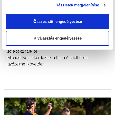
Részletek megjelenítése
Összes süti engedélyezése
BORIS: „A SZÜNETBEN TOVÁBB
Kiválasztás engedélyezése
FEJLESZTENÉNK A JÁTÉKUNKAT” (VIDEÓ)
2019-09-02 15:54:56
Michael Borist kérdeztük a Duna Aszfalt elleni
győzelmet követően.