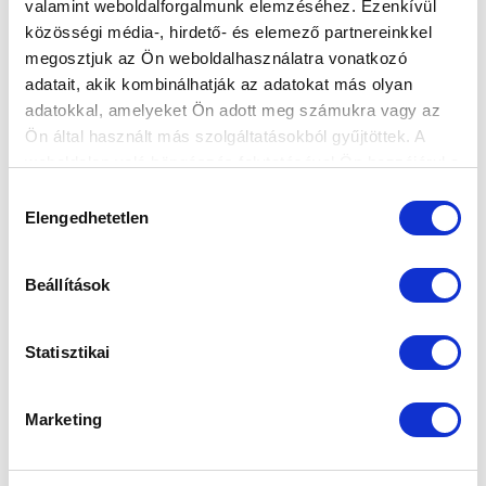
valamint weboldalforgalmunk elemzéséhez. Ezenkívül
közösségi média-, hirdető- és elemező partnereinkkel
megosztjuk az Ön weboldalhasználatra vonatkozó
adatait, akik kombinálhatják az adatokat más olyan
adatokkal, amelyeket Ön adott meg számukra vagy az
Ön által használt más szolgáltatásokból gyűjtöttek. A
BEMUTATJUK VASÁRNAPI
weboldalon való böngészés folytatásával Ön hozzájárul a
ELLENFELÜNKET: AMIT A DUNA ASZFALT
sütik használatához.
Hozzájárulás
TLC CSAPATÁRÓL TUDNI KELL
Elengedhetetlen
kiválasztása
2020-02-29 10:50:00
Vasárnap 17 órától a Merkantil Bank Liga 26.
Beállítások
fordulójában listavezető csapatunk a 17. helyen álló
Duna Aszfalt Tiszakécs...
Statisztikai
Marketing