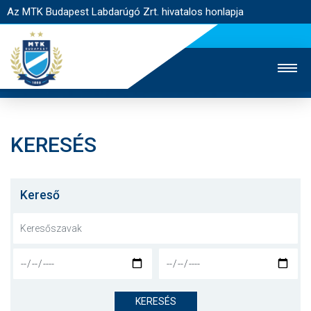
Az MTK Budapest Labdarúgó Zrt. hivatalos honlapja
KERESÉS
MTK TV
UTÁNPÓTLÁS
NŐI SZAKÁG
JEGYÉRTÉKESÍTÉS
WEBSHOP
STADION
Kereső
EGYESÜLET
KAPCSOLAT
NYITÓLAP
HÍREK
KERESÉS
CSAPATOK