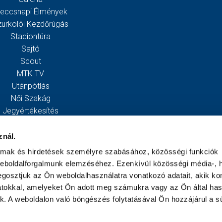
eccsnapi Élmények
zurkolói Kezdőrúgás
Stadiontúra
Sajtó
Scout
MTK TV
Utánpótlás
Női Szakág
Jegyértékesítés
Webshop
Stadion
znál.
Egyesület
almak és hirdetések személyre szabásához, közösségi funkciók
Kapcsolat
weboldalforgalmunk elemzéséhez. Ezenkívül közösségi média-, h
gosztjuk az Ön weboldalhasználatra vonatkozó adatait, akik ko
atokkal, amelyeket Ön adott meg számukra vagy az Ön által ha
ek. A weboldalon való böngészés folytatásával Ön hozzájárul a sü