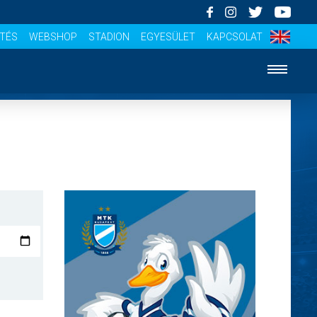
ÍTÉS
WEBSHOP
STADION
EGYESÜLET
KAPCSOLAT