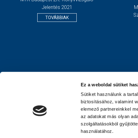
Jelentés 2021
M
S
TOVÁBBIAK
Ez a weboldal sütiket has
Sütiket használunk a tart
biztosításához, valamint 
elemező partnereinkkel me
az adatokat más olyan ad
szolgáltatásokból gyűjtött
használatához.