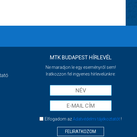
MTK BUDAPEST HÍRLEVÉL
Ne maradjon le egy eseményről sem!
Iratkozzon fel ingyenes hírlevelünkre:
tató
Elfogadom az
Adatvédelmi tájékoztatót
!
FELIRATKOZOM