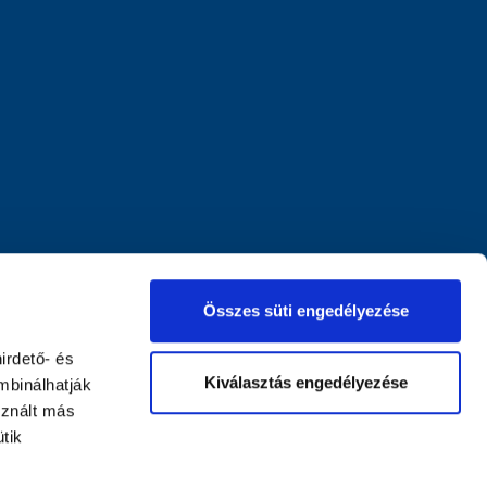
Összes süti engedélyezése
irdető- és
Kiválasztás engedélyezése
mbinálhatják
sznált más
tik