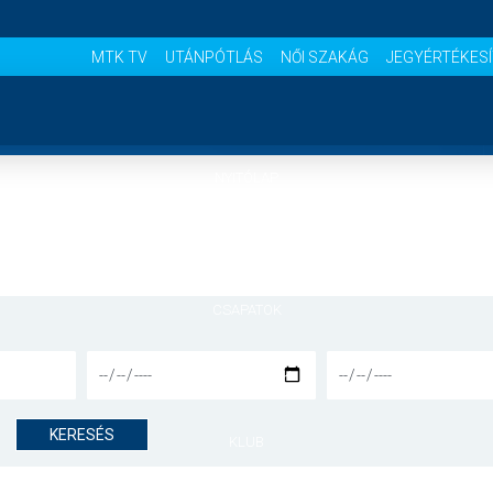
MTK TV
UTÁNPÓTLÁS
NŐI SZAKÁG
JEGYÉRTÉKES
NYITÓLAP
HÍREK
CSAPATOK
MÉRKŐZÉSEK
KERESÉS
KLUB