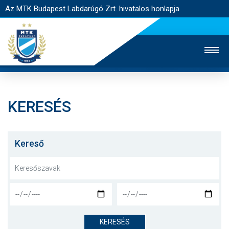
Az MTK Budapest Labdarúgó Zrt. hivatalos honlapja
KERESÉS
MTK TV
UTÁNPÓTLÁS
NŐI SZAKÁG
JEGYÉRTÉKESÍTÉS
WEBSHOP
STADION
Kereső
EGYESÜLET
KAPCSOLAT
NYITÓLAP
HÍREK
KERESÉS
CSAPATOK