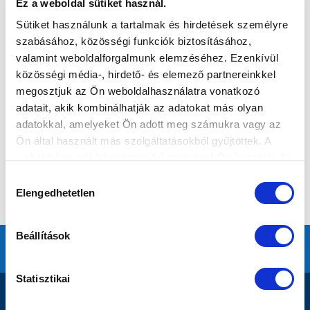
Ez a weboldal sütiket használ.
Sütiket használunk a tartalmak és hirdetések személyre
szabásához, közösségi funkciók biztosításához,
valamint weboldalforgalmunk elemzéséhez. Ezenkívül
közösségi média-, hirdető- és elemező partnereinkkel
megosztjuk az Ön weboldalhasználatra vonatkozó
adatait, akik kombinálhatják az adatokat más olyan
adatokkal, amelyeket Ön adott meg számukra vagy az
Ön által használt más szolgáltatásokból gyűjtöttek. A
weboldalon való böngészés folytatásával Ön hozzájárul a
sütik használatához.
Hozzájárulás
Elengedhetetlen
kiválasztása
Beállítások
Statisztikai
DOKUMENTUMOK