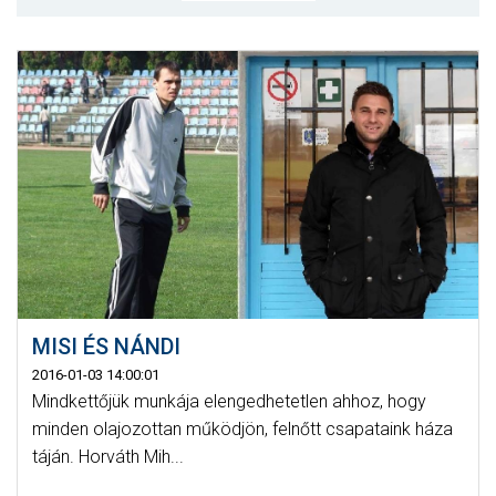
MÉRKŐZÉSEK
KLUB
GALÉRIA
SZURKOLÓI ÉLMÉNYEK
AKKREDITÁCIÓ
MISI ÉS NÁNDI
2016-01-03 14:00:01
Mindkettőjük munkája elengedhetetlen ahhoz, hogy
minden olajozottan működjön, felnőtt csapataink háza
táján. Horváth Mih...