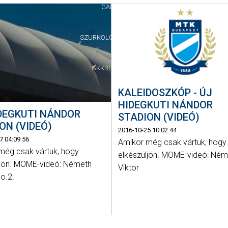
GALÉRIA
SZURKOLÓI ÉLMÉNYEK
AKKREDITÁCIÓ
KALEIDOSZKÓP - ÚJ
HIDEGKUTI NÁNDOR
DEGKUTI NÁNDOR
STADION (VIDEÓ)
ON (VIDEÓ)
2016-10-25 10:02:44
7 04:09:56
Amikor még csak vártuk, hogy
még csak vártuk, hogy
elkészüljön. MOME-videó: Ném
ljön. MOME-videó: Németh
Viktor
No.2.