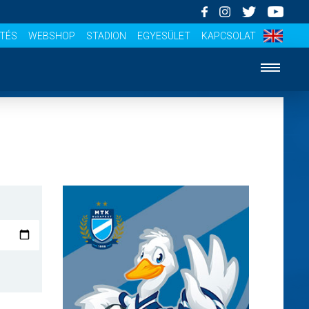
ÍTÉS
WEBSHOP
STADION
EGYESÜLET
KAPCSOLAT