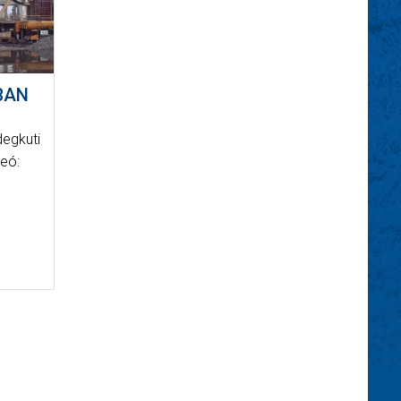
BAN
degkuti
eó: