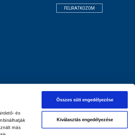
FELIRATKOZOM
Összes süti engedélyezése
irdető- és
Kiválasztás engedélyezése
mbinálhatják
sznált más
tik