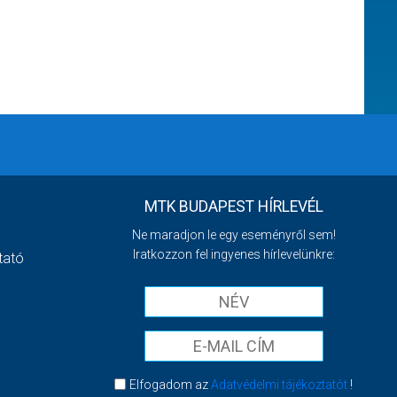
MTK BUDAPEST HÍRLEVÉL
Ne maradjon le egy eseményről sem!
Iratkozzon fel ingyenes hírlevelünkre:
tató
Elfogadom az
Adatvédelmi tájékoztatót
!