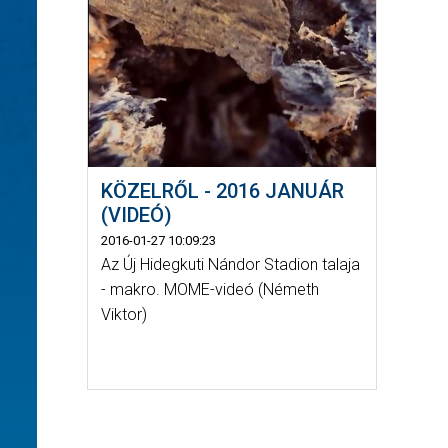
KÖZELRŐL - 2016 JANUÁR
(VIDEÓ)
2016-01-27 10:09:23
Az Új Hidegkuti Nándor Stadion talaja
- makro. MOME-videó (Németh
Viktor)