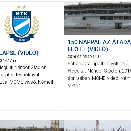
150 NAPPAL AZ ÁTAD
ELŐTT (VIDEÓ)
LAPSE (VIDEÓ)
2016-05-05 10:14:34
0 14:17:33
Ebben az állapotban volt az Új
idegkuti Nándor Stadion
Hidegkuti Nándor Stadion, 201
, sajátos technikával
áprilisában. MOME-videó: Ném
ozva. MOME-videó: Németh
Viktor.