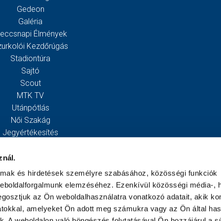
Gedeon
Galéria
eccsnapi Élmények
zurkolói Kezdőrúgás
Stadiontúra
Sajtó
Scout
MTK TV
Utánpótlás
Női Szakág
Jegyértékesítés
Webshop
Stadion
znál.
Egyesület
almak és hirdetések személyre szabásához, közösségi funkciók
Kapcsolat
weboldalforgalmunk elemzéséhez. Ezenkívül közösségi média-, h
gosztjuk az Ön weboldalhasználatra vonatkozó adatait, akik ko
atokkal, amelyeket Ön adott meg számukra vagy az Ön által ha
ek. A weboldalon való böngészés folytatásával Ön hozzájárul a sü