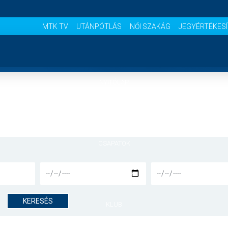
MTK TV
UTÁNPÓTLÁS
NŐI SZAKÁG
JEGYÉRTÉKES
NYITÓLAP
HÍREK
CSAPATOK
MÉRKŐZÉSEK
KERESÉS
KLUB