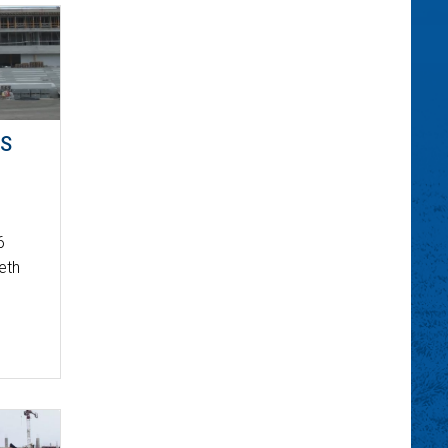
ÁS
6
eth