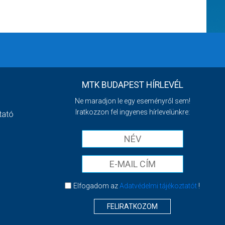
MTK BUDAPEST HÍRLEVÉL
Ne maradjon le egy eseményről sem!
Iratkozzon fel ingyenes hírlevelünkre:
tató
Elfogadom az
Adatvédelmi tájékoztatót
!
FELIRATKOZOM