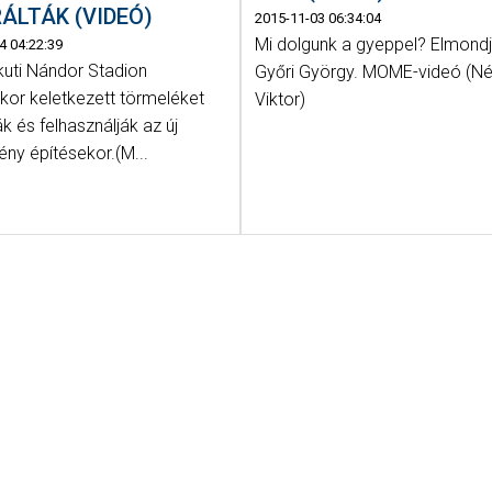
ÁLTÁK (VIDEÓ)
2015-11-03 06:34:04
Mi dolgunk a gyeppel? Elmondj
4 04:22:39
kuti Nándor Stadion
Győri György. MOME-videó (N
kor keletkezett törmeléket
Viktor)
ák és felhasználják az új
ény építésekor.(M...