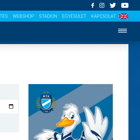
ÍTÉS
WEBSHOP
STADION
EGYESÜLET
KAPCSOLAT