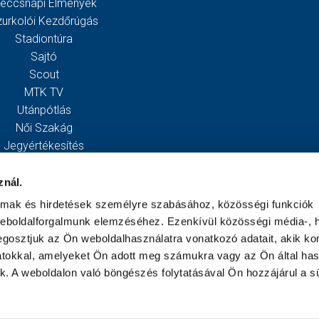
eccsnapi Élmények
zurkolói Kezdőrúgás
Stadiontúra
Sajtó
Scout
MTK TV
Utánpótlás
Női Szakág
Jegyértékesítés
Webshop
Stadion
znál.
Egyesület
almak és hirdetések személyre szabásához, közösségi funkciók
Kapcsolat
weboldalforgalmunk elemzéséhez. Ezenkívül közösségi média-, h
gosztjuk az Ön weboldalhasználatra vonatkozó adatait, akik ko
atokkal, amelyeket Ön adott meg számukra vagy az Ön által ha
ek. A weboldalon való böngészés folytatásával Ön hozzájárul a sü