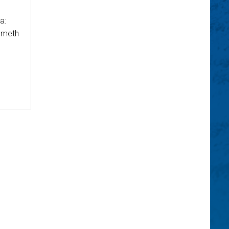
a:
émeth