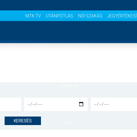
MTK TV
UTÁNPÓTLÁS
NŐI SZAKÁG
JEGYÉRTÉKES
NYITÓLAP
HÍREK
CSAPATOK
MÉRKŐZÉSEK
KERESÉS
KLUB