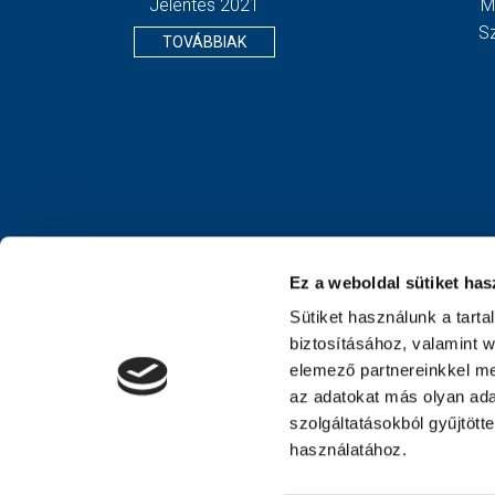
Jelentés 2021
M
S
TOVÁBBIAK
Ez a weboldal sütiket has
Sütiket használunk a tart
biztosításához, valamint 
elemező partnereinkkel me
az adatokat más olyan ad
szolgáltatásokból gyűjtött
használatához.