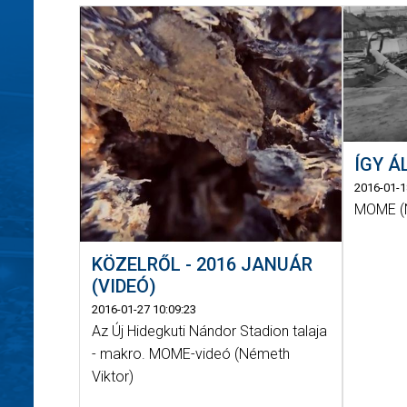
ÍGY Á
2016-01-1
MOME (N
KÖZELRŐL - 2016 JANUÁR
(VIDEÓ)
2016-01-27 10:09:23
Az Új Hidegkuti Nándor Stadion talaja
- makro. MOME-videó (Németh
Viktor)