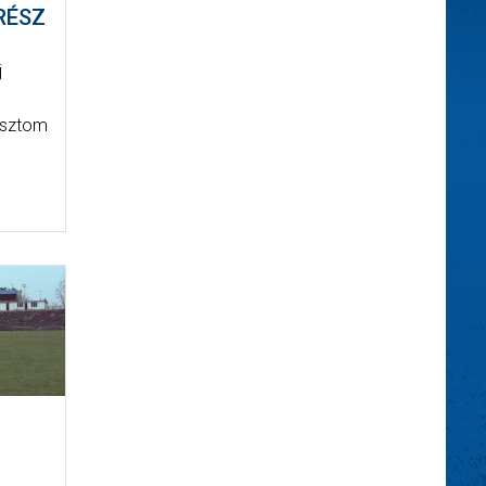
 RÉSZ
j
osztom