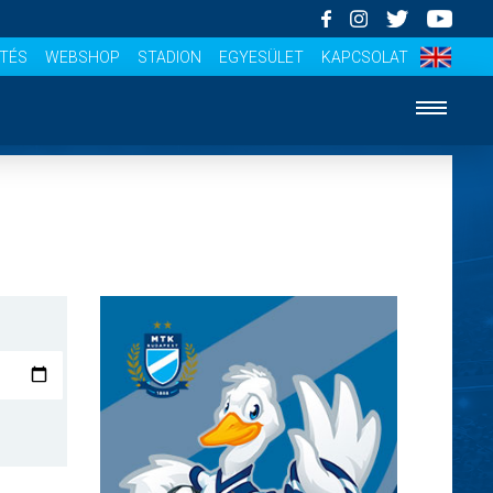
ÍTÉS
WEBSHOP
STADION
EGYESÜLET
KAPCSOLAT