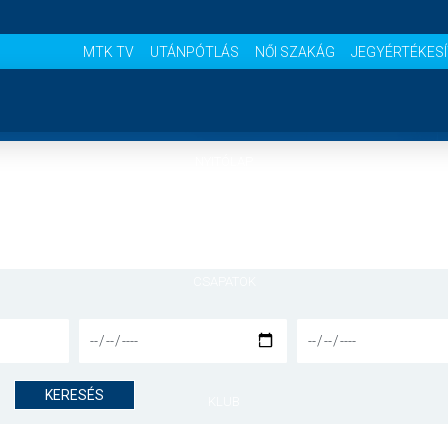
MTK TV
UTÁNPÓTLÁS
NŐI SZAKÁG
JEGYÉRTÉKES
NYITÓLAP
HÍREK
CSAPATOK
MÉRKŐZÉSEK
KERESÉS
KLUB