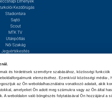
eccsnapi Élmények
zurkolói Kezdőrúgás
Stadiontúra
Sajtó
Scout
MTK TV
Utánpótlás
Női Szakág
Jegyértékesítés
Webshop
Stadion
znál.
Egyesület
almak és hirdetések személyre szabásához, közösségi funkciók
Kapcsolat
weboldalforgalmunk elemzéséhez. Ezenkívül közösségi média-, h
gosztjuk az Ön weboldalhasználatra vonatkozó adatait, akik ko
atokkal, amelyeket Ön adott meg számukra vagy az Ön által ha
ek. A weboldalon való böngészés folytatásával Ön hozzájárul a sü