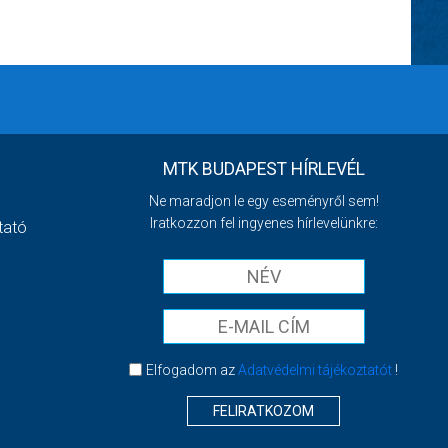
MTK BUDAPEST HÍRLEVÉL
Ne maradjon le egy eseményről sem!
Iratkozzon fel ingyenes hírlevelünkre:
tató
Elfogadom az
Adatvédelmi tájékoztatót
!
FELIRATKOZOM