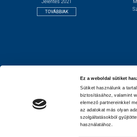
Jelentés 2021
M
S
TOVÁBBIAK
Ez a weboldal sütiket has
Sütiket használunk a tart
biztosításához, valamint 
elemező partnereinkkel me
az adatokat más olyan ad
szolgáltatásokból gyűjtött
használatához.