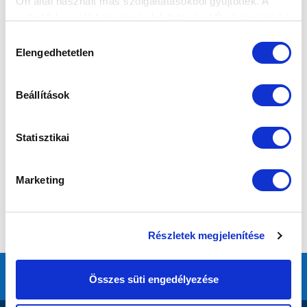
Ön által használt más szolgáltatásokból gyűjtöttek. A
weboldalon való böngészés folytatásával Ön hozzájárul a
sütik használatához.
Hozzájárulás
Elengedhetetlen
kiválasztása
Beállítások
Statisztikai
Marketing
Részletek megjelenítése
Összes süti engedélyezése