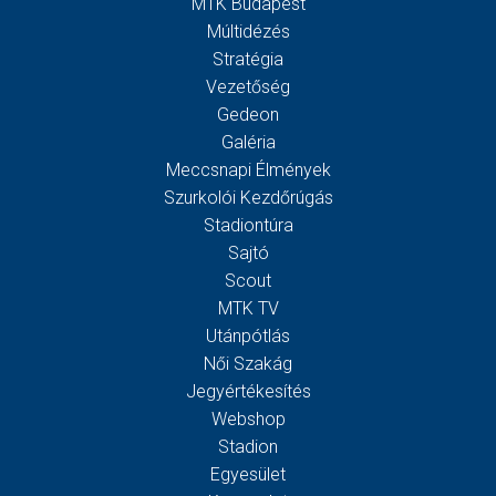
MTK Budapest
Múltidézés
Stratégia
Vezetőség
Gedeon
Galéria
Meccsnapi Élmények
Szurkolói Kezdőrúgás
Stadiontúra
Sajtó
Scout
MTK TV
Utánpótlás
Női Szakág
Jegyértékesítés
Webshop
Stadion
Egyesület