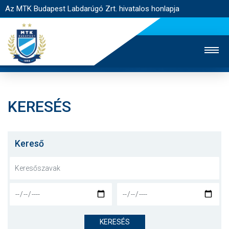
Az MTK Budapest Labdarúgó Zrt. hivatalos honlapja
KERESÉS
MTK TV
UTÁNPÓTLÁS
NŐI SZAKÁG
JEGYÉRTÉKESÍTÉS
WEBSHOP
STADION
Kereső
EGYESÜLET
KAPCSOLAT
NYITÓLAP
HÍREK
KERESÉS
CSAPATOK