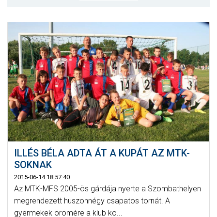
MÉRKŐZÉSEK
KLUB
GALÉRIA
SZURKOLÓI ÉLMÉNYEK
AKKREDITÁCIÓ
ILLÉS BÉLA ADTA ÁT A KUPÁT AZ MTK-
SOKNAK
2015-06-14 18:57:40
Az MTK-MFS 2005-ös gárdája nyerte a Szombathelyen
megrendezett huszonnégy csapatos tornát. A
gyermekek örömére a klub ko...