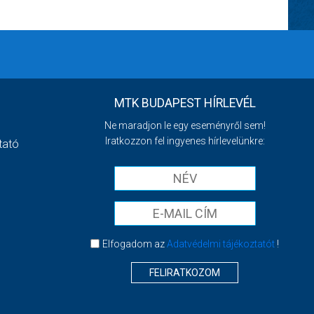
MTK BUDAPEST HÍRLEVÉL
Ne maradjon le egy eseményről sem!
Iratkozzon fel ingyenes hírlevelünkre:
tató
Elfogadom az
Adatvédelmi tájékoztatót
!
FELIRATKOZOM