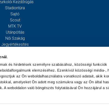
zurkolói Kezdőrúgás
Stadiontúra
Sajtó
Scout
MTK TV
Utánpótlás
Női Szakág
Jegyértékesítés
Webshop
Stadion
znál.
Egyesület
almak és hirdetések személyre szabásához, közösségi funkciók
Kapcsolat
weboldalforgalmunk elemzéséhez. Ezenkívül közösségi média-, h
gosztjuk az Ön weboldalhasználatra vonatkozó adatait, akik ko
atokkal, amelyeket Ön adott meg számukra vagy az Ön által ha
ek. A weboldalon való böngészés folytatásával Ön hozzájárul a sü