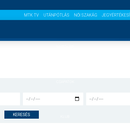
MTK TV
UTÁNPÓTLÁS
NŐI SZAKÁG
JEGYÉRTÉKES
NYITÓLAP
HÍREK
CSAPATOK
MÉRKŐZÉSEK
KERESÉS
KLUB