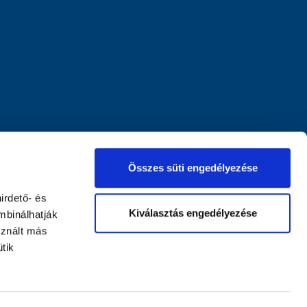
Összes süti engedélyezése
irdető- és
Kiválasztás engedélyezése
mbinálhatják
sznált más
tik