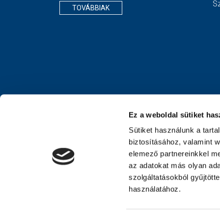
S
TOVÁBBIAK
Ez a weboldal sütiket has
Sütiket használunk a tart
biztosításához, valamint 
elemező partnereinkkel me
az adatokat más olyan ad
szolgáltatásokból gyűjtött
használatához.