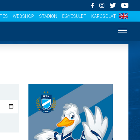
ÍTÉS
WEBSHOP
STADION
EGYESÜLET
KAPCSOLAT