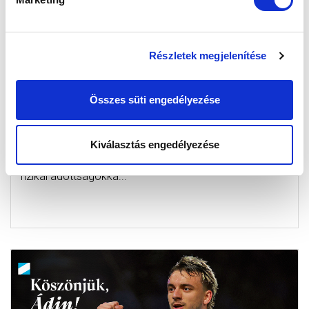
Részletek megjelenítése
VÉDŐT IGAZOLTUNK A DÁN
Összes süti engedélyezése
BAJNOKSÁGBÓL
2026-07-08 10:30:00
Az MTK Budapest megvásárolta Stipe Radic játékjogát
Kiválasztás engedélyezése
a dán Viborgtól, személyében egy 26 éves, remek
fizikai adottságokka...