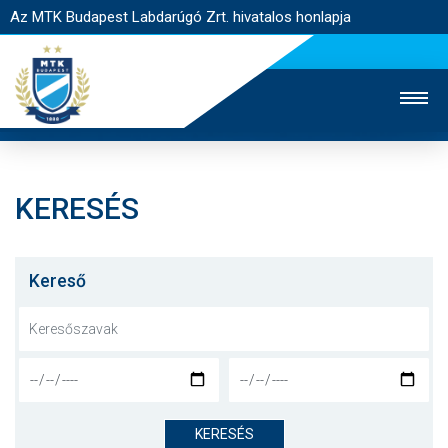
Az MTK Budapest Labdarúgó Zrt. hivatalos honlapja
KERESÉS
MTK TV
UTÁNPÓTLÁS
NŐI SZAKÁG
JEGYÉRTÉKESÍTÉS
WEBSHOP
STADION
Kereső
EGYESÜLET
KAPCSOLAT
NYITÓLAP
HÍREK
KERESÉS
CSAPATOK