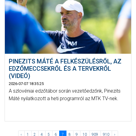
PINEZITS MÁTÉ A FELKÉSZÜLÉSRŐL, AZ
EDZŐMECCSEKRŐL ÉS A TERVEKRŐL
(VIDEÓ)
2026-07-07 18:35:25
A szlovéniai edzőtábor során vezetőedzőnk, Pinezits
Máté nyilatkozott a heti programról az MTK TV-nek.
‹
1
2
4
5
6
7
8
9
10
909
910
›