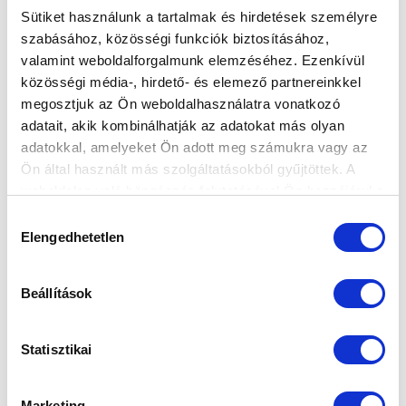
Sütiket használunk a tartalmak és hirdetések személyre
szabásához, közösségi funkciók biztosításához,
valamint weboldalforgalmunk elemzéséhez. Ezenkívül
közösségi média-, hirdető- és elemező partnereinkkel
ÉLŐKÉPES KÖZVETÍTÉS A CELJE ELLENI
megosztjuk az Ön weboldalhasználatra vonatkozó
FELKÉSZÜLÉSI MECCSRŐL
adatait, akik kombinálhatják az adatokat más olyan
2026-07-08 16:57:48
adatokkal, amelyeket Ön adott meg számukra vagy az
Első felkészülési meccsünket az edzőtáborban a
Ön által használt más szolgáltatásokból gyűjtöttek. A
szlovén bajnok NK Celje ellen vívjuk. Ellenfelünk BL-
weboldalon való böngészés folytatásával Ön hozzájárul a
selejtezőre készül,...
sütik használatához.
Hozzájárulás
Elengedhetetlen
kiválasztása
Beállítások
Statisztikai
Marketing