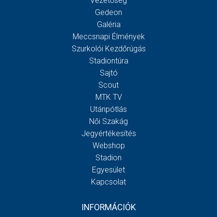
Vezetőség
Gedeon
Galéria
Meccsnapi Élmények
Szurkolói Kezdőrúgás
Stadiontúra
Sajtó
Scout
MTK TV
Utánpótlás
Női Szakág
Jegyértékesítés
Webshop
Stadion
Egyesület
Kapcsolat
INFORMÁCIÓK