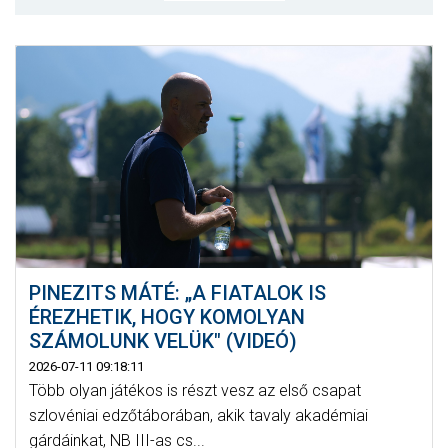
MÉRKŐZÉSEK
KLUB
GALÉRIA
SZURKOLÓI ÉLMÉNYEK
AKKREDITÁCIÓ
PINEZITS MÁTÉ: „A FIATALOK IS
ÉREZHETIK, HOGY KOMOLYAN
SZÁMOLUNK VELÜK" (VIDEÓ)
2026-07-11 09:18:11
Több olyan játékos is részt vesz az első csapat
szlovéniai edzőtáborában, akik tavaly akadémiai
gárdáinkat, NB III-as cs...