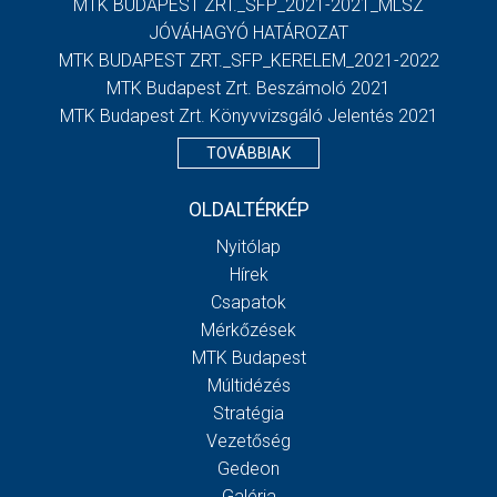
MTK BUDAPEST ZRT._SFP_2021-2021_MLSZ
JÓVÁHAGYÓ HATÁROZAT
MTK BUDAPEST ZRT._SFP_KERELEM_2021-2022
MTK Budapest Zrt. Beszámoló 2021
MTK Budapest Zrt. Könyvvizsgáló Jelentés 2021
TOVÁBBIAK
OLDALTÉRKÉP
Nyitólap
Hírek
Csapatok
Mérkőzések
MTK Budapest
Múltidézés
Stratégia
Vezetőség
Gedeon
Galéria