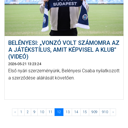
BELÉNYESI: „VONZÓ VOLT SZÁMOMRA AZ
A JÁTÉKSTÍLUS, AMIT KÉPVISEL A KLUB"
(VIDEÓ)
2026-05-21 13:23:24
Első nyári szerzeményünk, Belényesi Csaba nyilatkozott
a szerződése aláírását követően.
‹
1
2
9
10
11
12
13
14
15
909
910
›