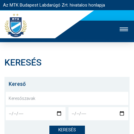
Az MTK Budapest Labdarúgó Zrt. hivatalos honlapja
KERESÉS
MTK TV
UTÁNPÓTLÁS
NŐI SZAKÁG
JEGYÉRTÉKESÍTÉS
WEBSHOP
STADION
Kereső
EGYESÜLET
KAPCSOLAT
NYITÓLAP
HÍREK
KERESÉS
CSAPATOK