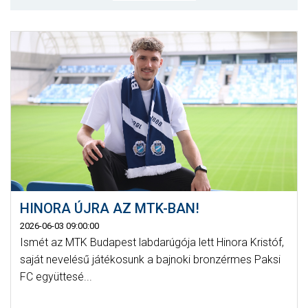
MÉRKŐZÉSEK
KLUB
GALÉRIA
SZURKOLÓI ÉLMÉNYEK
AKKREDITÁCIÓ
HINORA ÚJRA AZ MTK-BAN!
2026-06-03 09:00:00
Ismét az MTK Budapest labdarúgója lett Hinora Kristóf,
saját nevelésű játékosunk a bajnoki bronzérmes Paksi
FC együttesé...