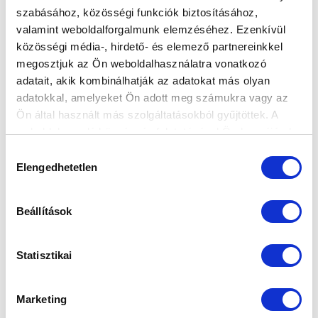
szabásához, közösségi funkciók biztosításához,
valamint weboldalforgalmunk elemzéséhez. Ezenkívül
VASÁRNAPIG TART A SZEZONVÉGI
közösségi média-, hirdető- és elemező partnereinkkel
KIÁRUSÍTÁS
megosztjuk az Ön weboldalhasználatra vonatkozó
2026-05-26 09:31:22
adatait, akik kombinálhatják az adatokat más olyan
Május 15-én elindult a szezonvégi kiárusítás a shopban
adatokkal, amelyeket Ön adott meg számukra vagy az
és a webshopban, az akció vasárnapig, május 31-ig
Ön által használt más szolgáltatásokból gyűjtöttek. A
tart.
weboldalon való böngészés folytatásával Ön hozzájárul a
sütik használatához.
Hozzájárulás
Elengedhetetlen
kiválasztása
Beállítások
Statisztikai
Marketing