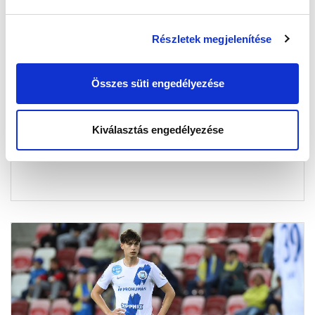
Részletek megjelenítése
NB III: HATODIK HELYEN ZÁRTUK A
BAJNOKSÁGOT
Összes süti engedélyezése
2026-05-25 07:59:44
A szezonzárón szoros meccsen egygólos vereséget
Kiválasztás engedélyezése
szenvedtünk a bajnok Nagykanizsa otthonában.