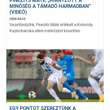
PINEZITS MÁTÉ: „HIÁNYZOTT A
MINŐSÉG A TÁMADÓ HARMADBAN”
(VIDEÓ)
2026-04-25
Vezetőedzőnk, Pinezits Máté értékelt a Kolorcity
Kazincbarcika elleni mérkőzést követően.
EGY PONTOT SZEREZTÜNK A