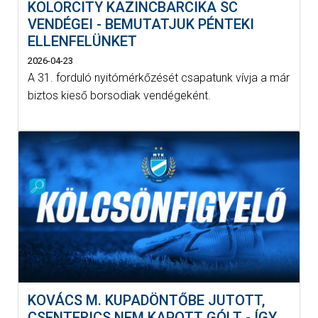
KOLORCITY KAZINCBARCIKA SC
VENDÉGEI - BEMUTATJUK PÉNTEKI
ELLENFELÜNKET
2026-04-23
A 31. forduló nyitómérkőzését csapatunk vívja a már
biztos kieső borsodiak vendégeként.
KOVÁCS M. KUPADÖNTŐBE JUTOTT,
CSENTERICS NEM KAPOTT GÓLT - ÍGY