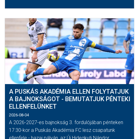
A PUSKÁS AKADÉMIA ELLEN FOLYTATJUK
A BAJNOKSÁGOT - BEMUTATJUK PÉNTEKI
ELLENFELÜNKET
2026-08-04
A 2026-2027-es bajnokság 3. fordulójában pénteken
17:30-kor a Puskás Akadémia FC lesz csapatunk
ellenfele - hazai pályán, az Új Hidegkuti Nándor