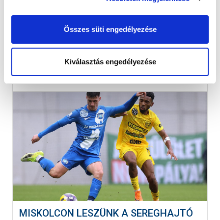
Egykori játékosunk július elején ünnepelhette volna
95. születésnapját.
Összes süti engedélyezése
Kiválasztás engedélyezése
MISKOLCON LESZÜNK A SEREGHAJTÓ