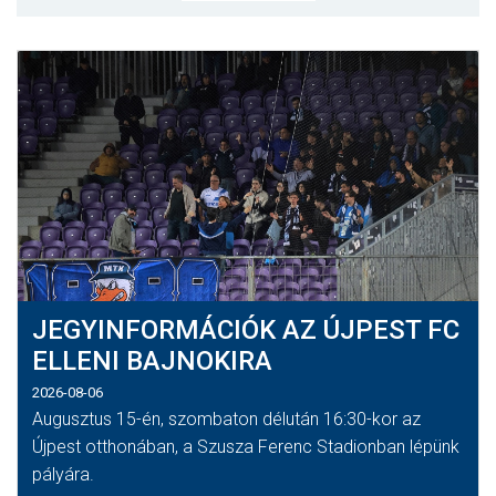
MÉRKŐZÉSEK
KLUB
GALÉRIA
SZURKOLÓI ÉLMÉNYEK
AKKREDITÁCIÓ
JEGYINFORMÁCIÓK AZ ÚJPEST FC
ELLENI BAJNOKIRA
2026-08-06
Augusztus 15-én, szombaton délután 16:30-kor az
Újpest otthonában, a Szusza Ferenc Stadionban lépünk
pályára.