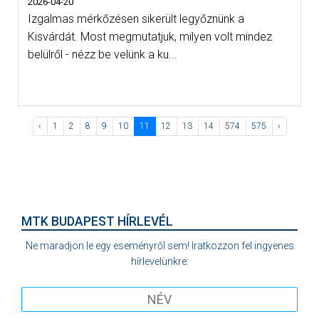
2026-04-20
Izgalmas mérkőzésen sikerült legyőznünk a
Kisvárdát. Most megmutatjuk, milyen volt mindez
belülről - nézz be velünk a ku...
‹
1
2
8
9
10
11
12
13
14
574
575
›
MTK BUDAPEST HÍRLEVÉL
Ne maradjon le egy eseményről sem! Iratkozzon fel ingyenes
hírlevelünkre: