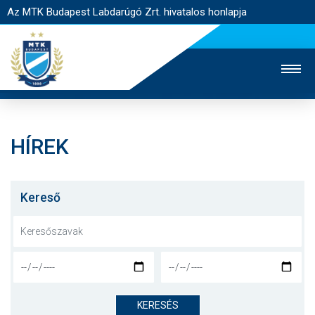
Az MTK Budapest Labdarúgó Zrt. hivatalos honlapja
HÍREK
MTK TV
UTÁNPÓTLÁS
NŐI SZAKÁG
JEGYÉRTÉKESÍTÉS
WEBSHOP
STADION
Kereső
EGYESÜLET
KAPCSOLAT
NYITÓLAP
HÍREK
KERESÉS
CSAPATOK