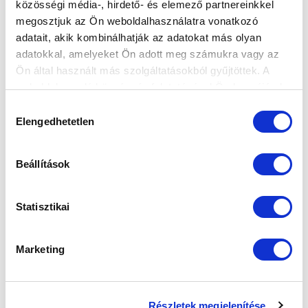
közösségi média-, hirdető- és elemező partnereinkkel
A LICENCET
megosztjuk az Ön weboldalhasználatra vonatkozó
2026-04-24
adatait, akik kombinálhatják az adatokat más olyan
Az MLSZ Elsőfokú Licencadó Bizottsága 2026.
adatokkal, amelyeket Ön adott meg számukra vagy az
április 24-i ülésén elbírálta a 2026/27. évi nemzetközi
Ön által használt más szolgáltatásokból gyűjtöttek. A
(UEFA), nemzeti első...
weboldalon való böngészés folytatásával Ön hozzájárul a
sütik használatához.
Hozzájárulás
Elengedhetetlen
kiválasztása
Beállítások
Statisztikai
Marketing
ELHUNYT MÓRÉ IMRE
2026-04-24
Részletek megjelenítése