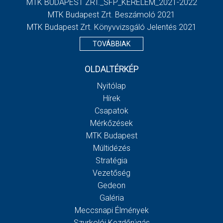
MTK BUDAPEST ZRT._SFP_KERELEM_2021-2022
MTK Budapest Zrt. Beszámoló 2021
MTK Budapest Zrt. Könyvvizsgáló Jelentés 2021
TOVÁBBIAK
OLDALTÉRKÉP
Nyitólap
Hírek
Csapatok
Mérkőzések
MTK Budapest
Múltidézés
Stratégia
Vezetőség
Gedeon
Galéria
Meccsnapi Élmények
Szurkolói Kezdőrúgás