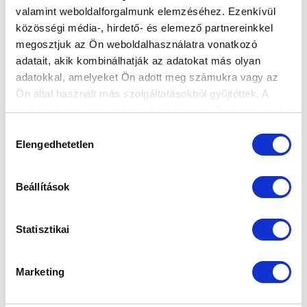
valamint weboldalforgalmunk elemzéséhez. Ezenkívül
közösségi média-, hirdető- és elemező partnereinkkel
megosztjuk az Ön weboldalhasználatra vonatkozó
Elfogadom az
Adatvédelmi tájékoztatót
!
adatait, akik kombinálhatják az adatokat más olyan
adatokkal, amelyeket Ön adott meg számukra vagy az
FELIRATKOZOM
Ön által használt más szolgáltatásokból gyűjtöttek. A
weboldalon való böngészés folytatásával Ön hozzájárul a
sütik használatához.
Hozzájárulás
SZPONZOROK
Elengedhetetlen
kiválasztása
Beállítások
Statisztikai
Marketing