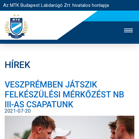
Az MTK Budapest Labdarúgó Zrt. hivatalos honlapja
HÍREK
MTK TV
UTÁNPÓTLÁS
NŐI SZAKÁG
VESZPRÉMBEN JÁTSZIK
JEGYÉRTÉKESÍTÉS
WEBSHOP
STADION
FELKÉSZÜLÉSI MÉRKŐZÉST NB
EGYESÜLET
KAPCSOLAT
III-AS CSAPATUNK
2021-07-20
NYITÓLAP
HÍREK
CSAPATOK