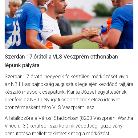
MÉRKŐZÉSEK
KLUB
GALÉRIA
SZURKOLÓI ÉLMÉNYEK
Szerdán 17 órától a VLS Veszprém otthonában
AKKREDITÁCIÓ
lépünk pályára.
Szerdán 17 órától negyedik felkészülési mérkőzését vívja
az NB III-as bajnokság augusztus legelején kezdődő rajtjára
készülő második csapatunk. Kanta József együttesének
ellenfele az NB III Nyugati csoportjának előző idényét
bronzérmesként záró VLS Veszprém lesz.
A találkozóra a Városi Stadionban (8200 Veszprém, Wartha
Vince u. 3.) kerül sor, szurkolóink védettségi igazolvány
bemutatása mellett tekinthetik meg a mérkőzést.