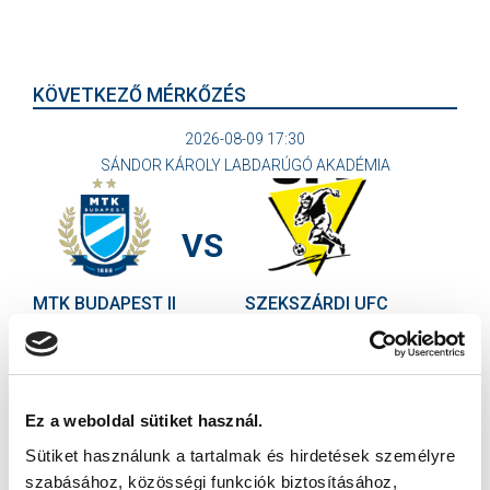
KÖVETKEZŐ MÉRKŐZÉS
2026-08-09 17:30
SÁNDOR KÁROLY LABDARÚGÓ AKADÉMIA
VS
MTK BUDAPEST II
SZEKSZÁRDI UFC
MTK BUDAPEST HÍRLEVÉL
Ne maradjon le egy eseményről sem! Iratkozzon fel ingyenes
hírlevelünkre:
Ez a weboldal sütiket használ.
Sütiket használunk a tartalmak és hirdetések személyre
szabásához, közösségi funkciók biztosításához,