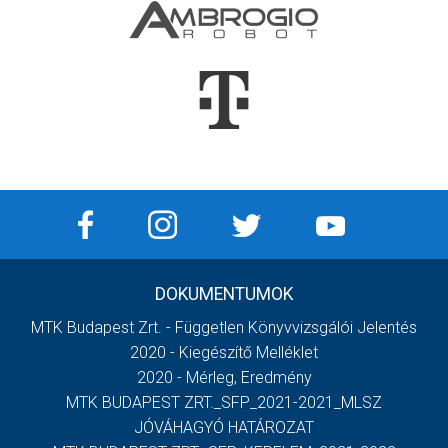
DOKUMENTUMOK
MTK Budapest Zrt. - Független Könyvvizsgálói Jelentés
2020 - Kiegészítő Melléklet
2020 - Mérleg, Eredmény
MTK BUDAPEST ZRT._SFP_2021-2021_MLSZ
JÓVÁHAGYÓ HATÁROZAT