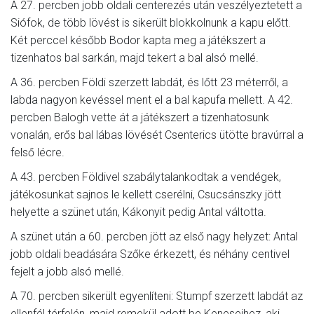
A 27. percben jobb oldali centerezés után veszélyeztetett a
Siófok, de több lövést is sikerült blokkolnunk a kapu előtt.
Két perccel később Bodor kapta meg a játékszert a
tizenhatos bal sarkán, majd tekert a bal alsó mellé.
A 36. percben Földi szerzett labdát, és lőtt 23 méterről, a
labda nagyon kevéssel ment el a bal kapufa mellett. A 42.
percben Balogh vette át a játékszert a tizenhatosunk
vonalán, erős bal lábas lövését Csenterics ütötte bravúrral a
felső lécre.
A 43. percben Földivel szabálytalankodtak a vendégek,
játékosunkat sajnos le kellett cserélni, Csucsánszky jött
helyette a szünet után, Kákonyit pedig Antal váltotta.
A szünet után a 60. percben jött az első nagy helyzet: Antal
jobb oldali beadására Szőke érkezett, és néhány centivel
fejelt a jobb alsó mellé.
A 70. percben sikerült egyenlíteni: Stumpf szerzett labdát az
ellenfél térfelén, majd remekül adott be Keneseihez, aki