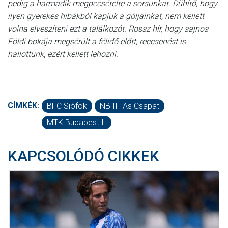
pedig a harmadik megpecsételte a sorsunkat. Dühítő, hogy
ilyen gyerekes hibákból kapjuk a góljainkat, nem kellett
volna elveszíteni ezt a találkozót. Rossz hír, hogy sajnos
Földi bokája megsérült a félidő előtt, reccsenést is
hallottunk, ezért kellett lehozni.
CÍMKÉK:
BFC Siófok
NB III-As Csapat
MTK Budapest II
KAPCSOLÓDÓ CIKKEK