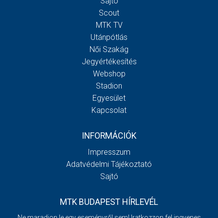
Sajtó
Scout
MTK TV
Utánpótlás
Női Szakág
Jegyértékesítés
Webshop
Stadion
Egyesület
Kapcsolat
INFORMÁCIÓK
Impresszum
Adatvédelmi Tájékoztató
Sajtó
MTK BUDAPEST HÍRLEVÉL
Ne maradjon le egy eseményről sem! Iratkozzon fel ingyenes