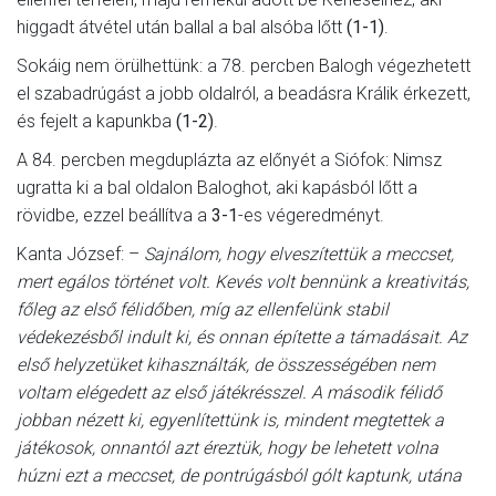
higgadt átvétel után ballal a bal alsóba lőtt
(1-1)
.
Sokáig nem örülhettünk: a 78. percben Balogh végezhetett
el szabadrúgást a jobb oldalról, a beadásra Králik érkezett,
és fejelt a kapunkba
(1-2)
.
A 84. percben megduplázta az előnyét a Siófok: Nimsz
ugratta ki a bal oldalon Baloghot, aki kapásból lőtt a
rövidbe, ezzel beállítva a
3-1
-es végeredményt.
Kanta József: –
Sajnálom, hogy elveszítettük a meccset,
mert egálos történet volt. Kevés volt bennünk a kreativitás,
főleg az első félidőben, míg az ellenfelünk stabil
védekezésből indult ki, és onnan építette a támadásait. Az
első helyzetüket kihasználták, de összességében nem
voltam elégedett az első játékrésszel. A második félidő
jobban nézett ki, egyenlítettünk is, mindent megtettek a
játékosok, onnantól azt éreztük, hogy be lehetett volna
húzni ezt a meccset, de pontrúgásból gólt kaptunk, utána