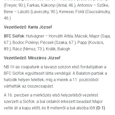
(Freyer, 90.), Farkas, Kákonyi (Antal, 46.), Antonov – Szőke,
Bene – László (Laveczky, 90.), Kenesei, Földi (Csucsánszky,
46.)
Vezetőedző: Kanta József
BFC Siófok:
Hutvágner – Horváth Attila, Mácsik, Major (Saja,
67.), Bodor, Polényi, Pécseli (Szaka, 67.), Papp (Kovács,
89.), Rácz (Nimsz, 73.), Králik, Balogh
Vezetőedző: Mészáros József
NB III-as csapatunk a tavaszi szezon első fordulójában a
BFC Siófok együttesét látta vendégül. A Balaton-partiak a
hatodik helyen teleltek, míg a mieink a 11. pozícióból
várhatták az összecsapást.
A 16. percben a mérkőzés első helyzetéből vezetést
szerzett a Siófok: a bal oldalról érkezett beadást Major
vette át a kapu előtt, és 8 méterről a bal alsóba lőtt
(0-1)
.