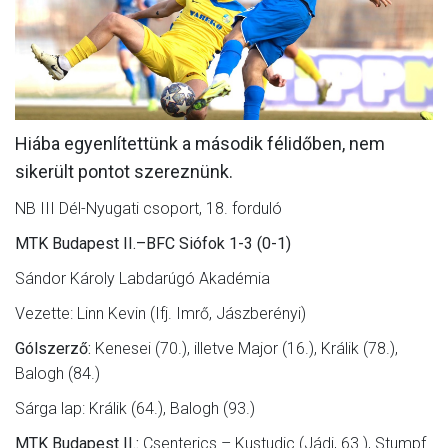
MÉRKŐZÉSEK
KLUB
GALÉRIA
Hiába egyenlítettünk a második félidőben, nem
SZURKOLÓI ÉLMÉNYEK
sikerült pontot szereznünk.
AKKREDITÁCIÓ
NB III Dél-Nyugati csoport, 18. forduló
MTK Budapest II.–BFC Siófok 1-3 (0-1)
Sándor Károly Labdarúgó Akadémia
Vezette: Linn Kevin (Ifj. Imrő, Jászberényi)
Gólszerző:
Kenesei (70.), illetve Major (16.), Králik (78.),
Balogh (84.)
Sárga lap: Králik (64.), Balogh (93.)
MTK Budapest II.:
Csenterics – Kustudic (Jádi, 63.), Stumpf