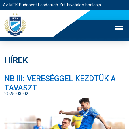
Az MTK Budapest Labdarúgó Zrt. hivatalos honlapja
HÍREK
MTK TV
UTÁNPÓTLÁS
NŐI SZAKÁG
NB III: VERESÉGGEL KEZDTÜK A
JEGYÉRTÉKESÍTÉS
WEBSHOP
STADION
TAVASZT
EGYESÜLET
KAPCSOLAT
2025-03-02
NYITÓLAP
HÍREK
CSAPATOK