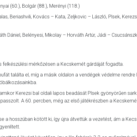
nyai (60.), Bolgár (88.), Merényi (118.)
as, Beriashvili, Kovács – Kata, Zeljkovic – László, Plsek, Kerezs
th Dániel, Belényesi, Mikolay – Horváth Artúr, Jádi – Csucsánszk
es felkészülési mérkőzésen a Kecskemét gárdáját fogadta.
ufát találta el, míg a másik oldalon a vendégek védelme rendre l
róbálkozásainkba.
amikor Kerezsi bal oldali lapos beadását Plsek gyönyörűen sark
 passzolt. A 60. percben, még az első játékrészben a Kecskemé
e a hosszúban kötött ki, így újra átvettük a vezetést, ám a Ke
enlített.