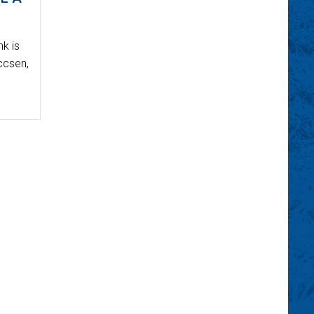
k is
ccsen,