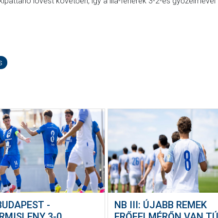
ipattanó lövést követően, így a lila-fehérek 3-2-es győzelmével 
s
BUDAPEST -
NB III: ÚJABB REMEK
RMISLENY 3-0
ERŐFELMÉRŐN VAN TÚ