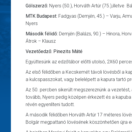
Gólszerző:
Nyers (50.), Horváth Artúr (75.),illetve Bá
MTK Budapest:
Fadgyas (Demjén, 45.) – Varju, Armal
Nyers
Második félidő:
Demjén (Balázs, 90.) – Hinora, Horvá
Átrok – Klausz
Vezetőedző: Pinezits Máté
Együttesünk az edzőtábor előtti utolsó, 2X60 perc
Az első félidőben a Kecskemét távoli lövésből a kap
a kulcspasszokat, vagy belelépett a kapura tartó p
Az 50. percben sikerült megszereznünk a vezetést, 
tovább, Nyers pedig középen érkezett és a kapuba
révén egyenlíteni tudott.
A második félidőben Horváth Artúr 17 méteres lövés
Bolgár megpattanó lövésének köszönhetően újra egy