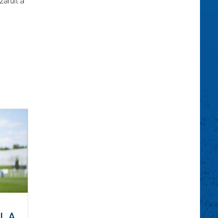
zárult a
L A