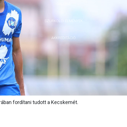
GALÉRIA
SZURKOLÓI ÉLMÉNYEK
AKKREDITÁCIÓ
rában fordítani tudott a Kecskemét.