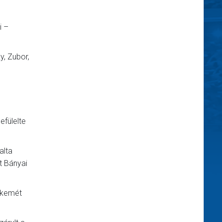
i –
y, Zubor,
efülelte
alta
t Bányai
cskemét