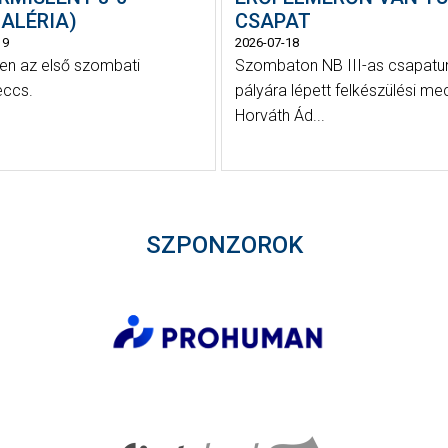
ALÉRIA)
CSAPAT
19
2026-07-18
n az első szombati
Szombaton NB III-as csapatun
ccs.
pályára lépett felkészülési me
Horváth Ád...
SZPONZOROK