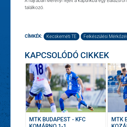
A hajrában Merényi fejelt a kapunkba egy Balázsról k
találkozó.
CÍMKÉK:
Kecskeméti TE
Felkészülési Mérkőzé
KAPCSOLÓDÓ CIKKEK
MTK BUDAPEST - KFC
MTK 
KOMÁRNO 1-1
KOZÁ