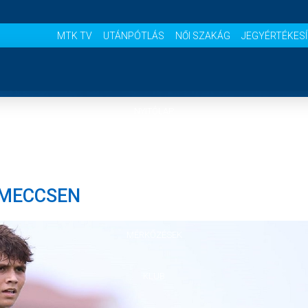
MTK TV
UTÁNPÓTLÁS
NŐI SZAKÁG
JEGYÉRTÉKES
NYITÓLAP
HÍREK
ŐMECCSEN
CSAPATOK
MÉRKŐZÉSEK
KLUB