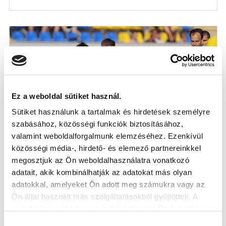
Ez a weboldal sütiket használ.
Sütiket használunk a tartalmak és hirdetések személyre
szabásához, közösségi funkciók biztosításához,
valamint weboldalforgalmunk elemzéséhez. Ezenkívül
GYIRMÓT FC GYŐR - MTK BUDAPEST 1-2
közösségi média-, hirdető- és elemező partnereinkkel
ÖSSZEFOGLALÓ (VIDEÓ)
megosztjuk az Ön weboldalhasználatra vonatkozó
adatait, akik kombinálhatják az adatokat más olyan
2023-05-22
A Gyirmót elleni szezonzáró mérkőzés legfontosabb
adatokkal, amelyeket Ön adott meg számukra vagy az
pillanatai.
Ön által használt más szolgáltatásokból gyűjtöttek. A
weboldalon való böngészés folytatásával Ön hozzájárul a
sütik használatához.
Hozzájárulás