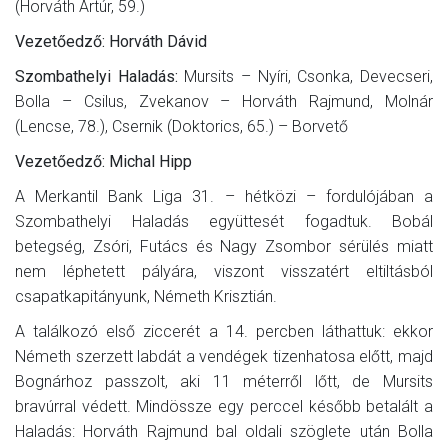
(Horváth Artúr, 59.)
Vezetőedző: Horváth Dávid
Szombathelyi Haladás:
Mursits – Nyíri, Csonka, Devecseri,
Bolla – Csilus, Zvekanov – Horváth Rajmund, Molnár
(Lencse, 78.), Csernik (Doktorics, 65.) – Borvető
Vezetőedző: Michal Hipp
A Merkantil Bank Liga 31. – hétközi – fordulójában a
Szombathelyi Haladás együttesét fogadtuk. Bobál
betegség, Zsóri, Futács és Nagy Zsombor sérülés miatt
nem léphetett pályára, viszont visszatért eltiltásból
csapatkapitányunk, Németh Krisztián.
A találkozó első ziccerét a 14. percben láthattuk: ekkor
Németh szerzett labdát a vendégek tizenhatosa előtt, majd
Bognárhoz passzolt, aki 11 méterről lőtt, de Mursits
bravúrral védett. Mindössze egy perccel később betalált a
Haladás: Horváth Rajmund bal oldali szöglete után Bolla