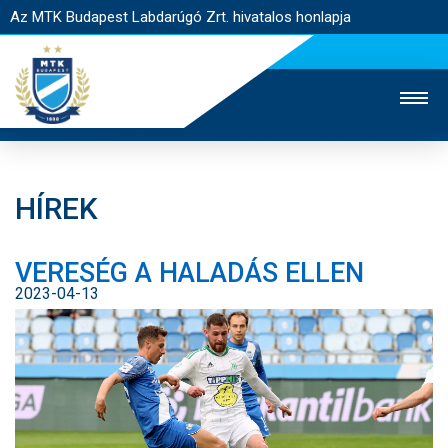
Az MTK Budapest Labdarúgó Zrt. hivatalos honlapja
HÍREK
MTK TV
UTÁNPÓTLÁS
NŐI SZAKÁG
VERESÉG A HALADÁS ELLEN
JEGYÉRTÉKESÍTÉS
WEBSHOP
STADION
2023-04-13
EGYESÜLET
KAPCSOLAT
NYITÓLAP
HÍREK
CSAPATOK