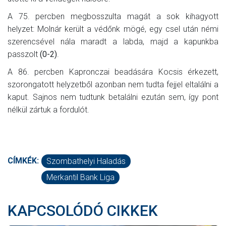
A 75. percben megbosszulta magát a sok kihagyott
helyzet: Molnár került a védőnk mögé, egy csel után némi
szerencsével nála maradt a labda, majd a kapunkba
passzolt
(0-2)
.
A 86. percben Kapronczai beadására Kocsis érkezett,
szorongatott helyzetből azonban nem tudta fejjel eltalálni a
kaput. Sajnos nem tudtunk betalálni ezután sem, így pont
nélkül zártuk a fordulót.
CÍMKÉK:
Szombathelyi Haladás
Merkantil Bank Liga
KAPCSOLÓDÓ CIKKEK