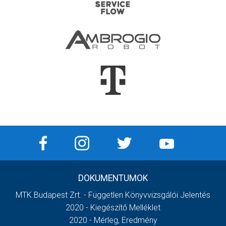
DOKUMENTUMOK
MTK Budapest Zrt. - Független Könyvvizsgálói Jelentés
2020 - Kiegészítő Melléklet
2020 - Mérleg, Eredmény