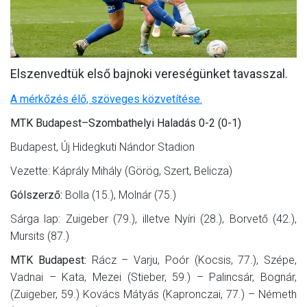
MÉRKŐZÉSEK
KLUB
Elszenvedtük első bajnoki vereségünket tavasszal.
GALÉRIA
A mérkőzés élő, szöveges közvetítése.
SZURKOLÓI ÉLMÉNYEK
MTK Budapest–Szombathelyi Haladás 0-2 (0-1)
AKKREDITÁCIÓ
Budapest, Új Hidegkuti Nándor Stadion
Vezette: Káprály Mihály (Görög, Szert, Belicza)
Gólszerző:
Bolla (15.), Molnár (75.)
Sárga lap: Zuigeber (79.), illetve Nyíri (28.), Borvető (42.),
Mursits (87.)
MTK Budapest:
Rácz – Varju, Poór (Kocsis, 77.), Szépe,
Vadnai – Kata, Mezei (Stieber, 59.) – Palincsár, Bognár,
(Zuigeber, 59.) Kovács Mátyás (Kapronczai, 77.) – Németh