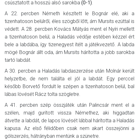
csúsztatott a hosszú alsó sarokba
(0-1)
.
A 22. percben Németh készített le Bognár elé, aki a
tizenhatoson belülről, éles szögből lőtt, ám Mursits ezúttal is
védett. A 28. percben Kovács Mátyás ment el Nyíri mellett
a tizenhatoson belül, a Haladás védője estében kézzel ért
bele a labdába, így tizenegyest ítélt a játékvezető. A labda
mögé Bognár állt oda, ám Mursits hárította a jobb sarokba
tartó labdát.
A 30. percben a Haladás labdaszerzése után Molnár került
helyzetbe, de nem találta el jól a labdát. Egy perccel
később Borvető fordult le szépen a tizenhatoson belül, bal
lábas lövését Rácz tolta szögletre.
A 41. percben szép összjáték után Palincsár ment el a
szélen, majd gurított vissza Némethez, aki higgadtan
átvette a labdát, de lapos lövését lábbal hárította a Haladás
kapusa. Az első félidőben csak nem akart összejönni a
gólszerzés, hátrányban mentünk a szünetre.