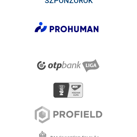
SZPONZOROK