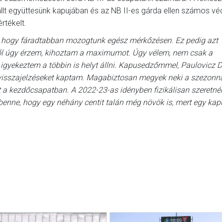
llt együttesünk kapujában és az NB II-es gárda ellen számos vé
rtékelt.
, hogy fáradtabban mozogtunk egész mérkőzésen. Ez pedig azt
ből úgy érzem, kihoztam a maximumot. Úgy vélem, nem csak a
gyekeztem a többin is helyt állni. Kapusedzőmmel, Paulovicz Dá
v visszajelzéseket kaptam. Magabiztosan megyek neki a szezonn
 a kezdőcsapatban. A 2022-23-as idényben fizikálisan szeretné
benne, hogy egy néhány centit talán még növök is, mert egy kap