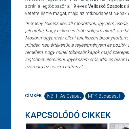
során a legtöbbször a 19 éves
Velicskó Szabolcs
á
vétette észre magát, majd az mtkbudapest.hu-nak é
"Kemény felkészülés áll mögöttünk, így nem csoda
jelentette, hogy nekem is több dolgom akadt, ami
Mosonmagyaróvár elleni találkozón bizonyítottam, i
minden nap értékeltük a teljesítményem és pozití
remélem, hogy minél többször kapok majd szerepet
legtöbbet előrelépni, igyekszem erősödni és bízom 
számára az sosem hátrány."
CÍMKÉK:
NB III-As Csapat
MTK Budapest II
KAPCSOLÓDÓ CIKKEK