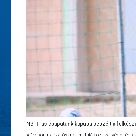
NB III-as csapatunk kapusa beszélt a felkészü
A Mosonmagyaróvár elleni találkozóval véget ért 