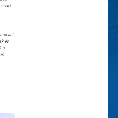
déssel
niellel
ak és
k a
us