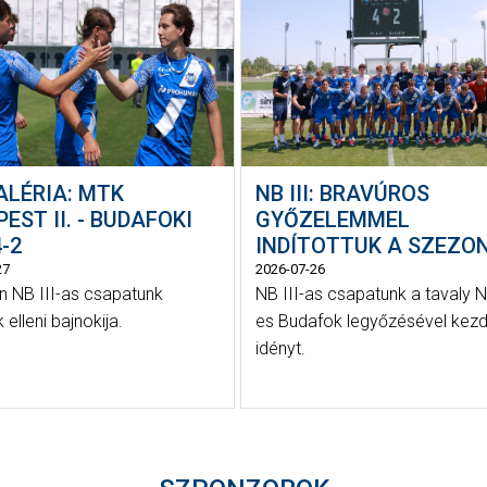
ALÉRIA: MTK
NB III: BRAVÚROS
EST II. - BUDAFOKI
GYŐZELEMMEL
-2
INDÍTOTTUK A SZEZO
27
2026-07-26
 NB III-as csapatunk
NB III-as csapatunk a tavaly N
elleni bajnokija.
es Budafok legyőzésével kezd
idényt.