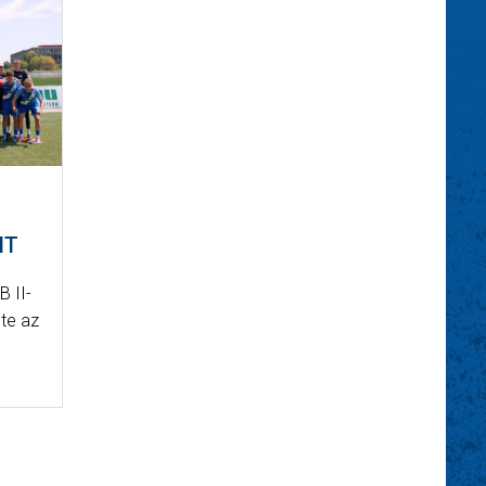
NT
B II-
te az