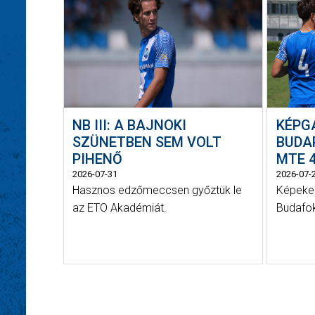
NB III: A BAJNOKI
KÉPG
SZÜNETBEN SEM VOLT
BUDAP
PIHENŐ
MTE 4
2026-07-31
2026-07-
Hasznos edzőmeccsen győztük le
Képeken
az ETO Akadémiát.
Budafok 