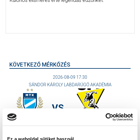
Különös elismerés érte legendás edzőnket.
KÖVETKEZŐ MÉRKŐZÉS
2026-08-09 17:30
SÁNDOR KÁROLY LABDARÚGÓ AKADÉMIA
VS
MTK BUDAPEST II
SZEKSZÁRDI UFC
Ez a weboldal sütiket használ.
MTK BUDAPEST HÍRLEVÉL