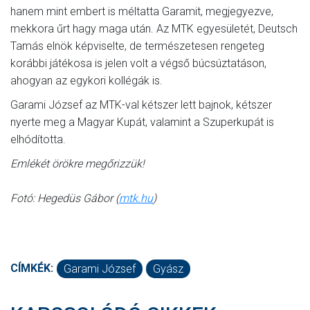
hanem mint embert is méltatta Garamit, megjegyezve,
mekkora űrt hagy maga után. Az MTK egyesületét, Deutsch
Tamás elnök képviselte, de természetesen rengeteg
korábbi játékosa is jelen volt a végső búcsúztatáson,
ahogyan az egykori kollégák is.
Garami József az MTK-val kétszer lett bajnok, kétszer
nyerte meg a Magyar Kupát, valamint a Szuperkupát is
elhódította.
Emlékét örökre megőrizzük!
Fotó: Hegedüs Gábor (
mtk.hu
)
CÍMKÉK:
Garami József
Gyász