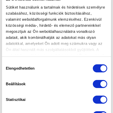
Sütiket használunk a tartalmak és hirdetések személyre
Ne maradjon le egy eseményről sem! Iratkozzon fel ingyenes
szabásához, közösségi funkciók biztosításához,
hírlevelünkre:
valamint weboldalforgalmunk elemzéséhez. Ezenkívül
közösségi média-, hirdető- és elemező partnereinkkel
megosztjuk az Ön weboldalhasználatra vonatkozó
adatait, akik kombinálhatják az adatokat más olyan
adatokkal, amelyeket Ön adott meg számukra vagy az
Ön által használt más szolgáltatásokból gyűjtöttek. A
Elfogadom az
Adatvédelmi tájékoztatót
!
weboldalon való böngészés folytatásával Ön hozzájárul a
sütik használatához.
FELIRATKOZOM
Hozzájárulás
Elengedhetetlen
kiválasztása
SZPONZOROK
Beállítások
Statisztikai