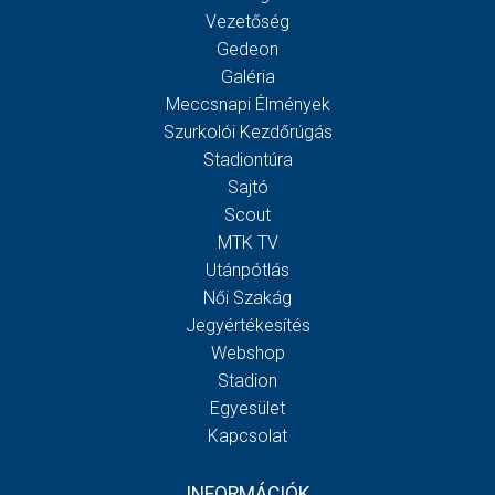
Vezetőség
Gedeon
Galéria
Meccsnapi Élmények
Szurkolói Kezdőrúgás
Stadiontúra
Sajtó
Scout
MTK TV
Utánpótlás
Női Szakág
Jegyértékesítés
Webshop
Stadion
Egyesület
Kapcsolat
INFORMÁCIÓK