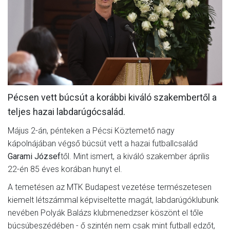
MÉRKŐZÉSEK
KLUB
GALÉRIA
SZURKOLÓI ÉLMÉNYEK
Pécsen vett búcsút a korábbi kiváló szakembertől a
AKKREDITÁCIÓ
teljes hazai labdarúgócsalád.
Május 2-án, pénteken a Pécsi Köztemető nagy
kápolnájában végső búcsút vett a hazai futballcsalád
Garami József
től. Mint ismert, a kiváló szakember április
22-én 85 éves korában hunyt el.
A temetésen az MTK Budapest vezetése természetesen
kiemelt létszámmal képviseltette magát, labdarúgóklubunk
nevében Polyák Balázs klubmenedzser köszönt el tőle
búcsúbeszédében - ő szintén nem csak mint futball edzőt,