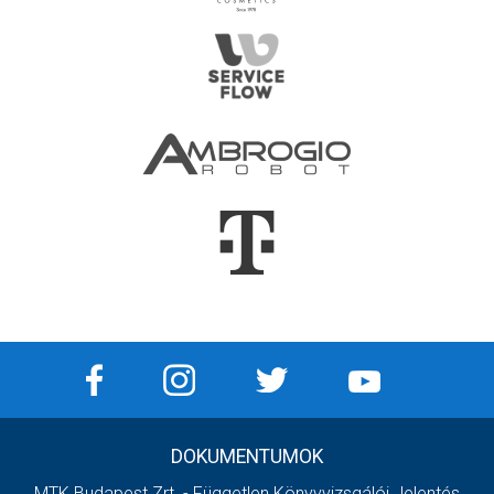
DOKUMENTUMOK
MTK Budapest Zrt. - Független Könyvvizsgálói Jelentés