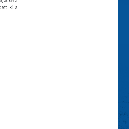
ajta kívül
ett ki a