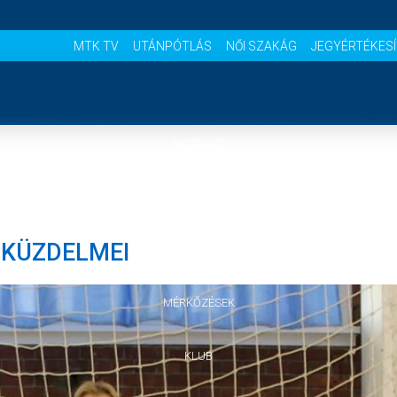
MTK TV
UTÁNPÓTLÁS
NŐI SZAKÁG
JEGYÉRTÉKES
NYITÓLAP
HÍREK
 KÜZDELMEI
CSAPATOK
MÉRKŐZÉSEK
KLUB