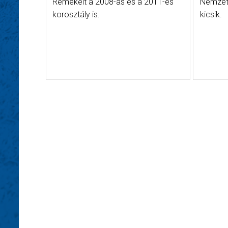
Remekelt a 2008-as és a 2011-es
Nemzetk
korosztály is.
kicsik.