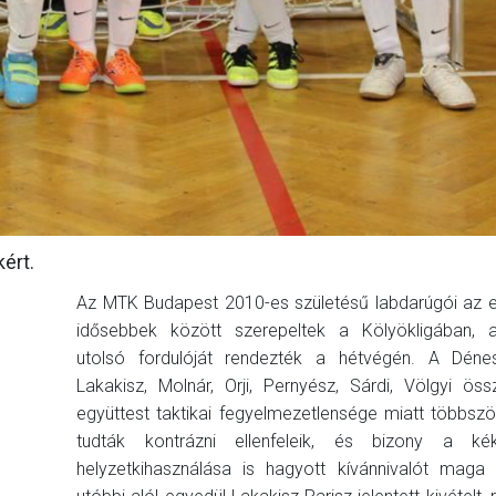
ért.
Az MTK Budapest 2010-es születésű labdarúgói az e
idősebbek között szerepeltek a Kölyökligában, 
utolsó fordulóját rendezték a hétvégén. A Dénes
Lakakisz, Molnár, Orji, Pernyész, Sárdi, Völgyi össz
együttest taktikai fegyelmezetlensége miatt többsz
tudták kontrázni ellenfeleik, és bizony a kék
helyzetkihasználása is hagyott kívánnivalót maga 