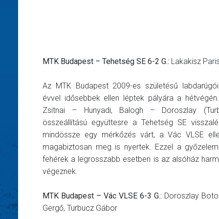
MTK Budapest – Tehetség SE 6-2 G.:
Lakakisz Paris
Az MTK Budapest 2009-es születésű labdarúgói
évvel idősebbek ellen léptek pályára a hétvégé
Zsitnai – Hunyadi, Balogh – Doroszlay (Tur
összeállítású együttesre a Tehetség SE visszal
mindössze egy mérkőzés várt, a Vác VLSE elle
magabiztosan meg is nyertek. Ezzel a győzelem
fehérek a legrosszabb esetben is az alsóház harm
végeznek.
MTK Budapest – Vác VLSE 6-3 G.:
Doroszlay Boto
Gergő, Turbucz Gábor