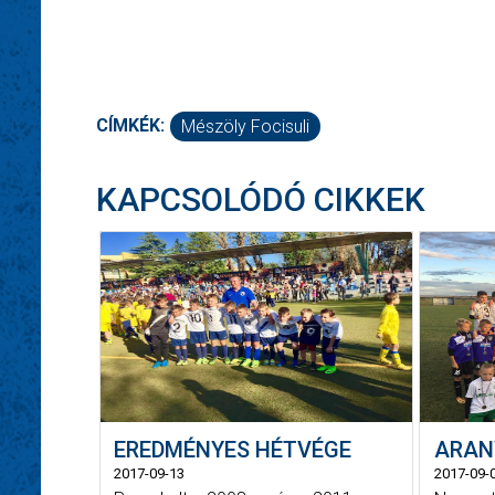
CÍMKÉK:
Mészöly Focisuli
KAPCSOLÓDÓ CIKKEK
EREDMÉNYES HÉTVÉGE
ARAN
2017-09-13
2017-09-