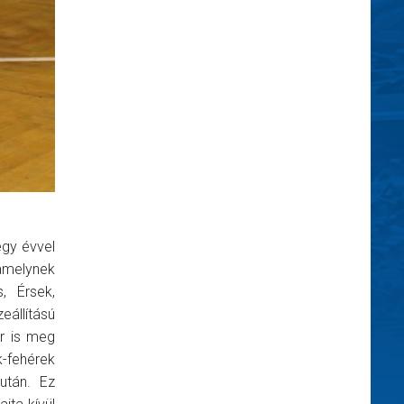
gy évvel
amelynek
, Érsek,
eállítású
ör is meg
-fehérek
után. Ez