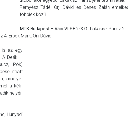
utóbbi alól egyedül Lakakisz Parisz jelentett kivételt, r
Pernyész Tádé, Orji Dávid és Dénes Zalán emelked
többiek közül.
MTK Budapest – Váci VLSE 2-3 G.:
Lakakisz Parisz 2
z 4, Érsek Márk, Orji Dávid
 is az egy
n. A Deák –
bucz, Pók)
épése miatt
n, amelyet
mel a kék-
adik helyén
nd, Hunyadi