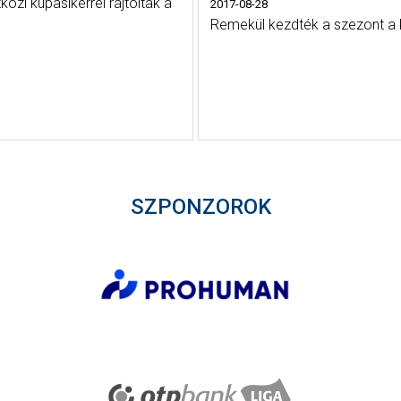
özi kupasikerrel rajtoltak a
2017-08-28
Remekül kezdték a szezont a k
SZPONZOROK