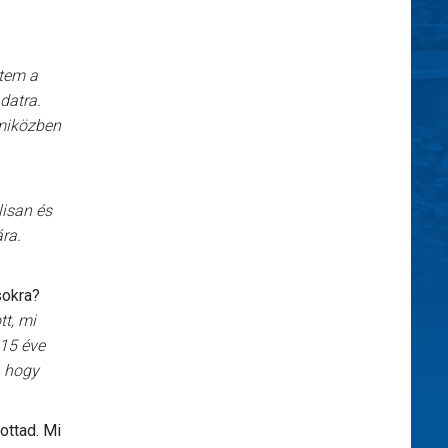
ttem a
datra.
 miközben
lisan és
ra.
sokra?
tt, mi
 15 éve
, hogy
ottad. Mi