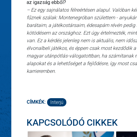
az igazság ebből?
– Ez egy sajnálatos félreértésen alapul. Valóban 
fűznek szálak: Montenegróban születtem - anyukám
barátaim, a játékostársaim, édesapám révén pedig 
kötödésem az országhoz. Ezt úgy értelmezték, minth
van. Ez a kérdés jelenleg nem is aktuális, nem idős
élvonalbeli játékos, és éppen csak most kezdődik a 
magyar utánpótlás-válogatottban, ha számítanak r
alapokat és a lehetőséget a fejlődésre, így most cs
karrieremben.
CÍMKÉK:
Interjú
KAPCSOLÓDÓ CIKKEK