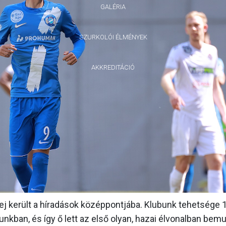
GALÉRIA
SZURKOLÓI ÉLMÉNYEK
AKKREDITÁCIÓ
rej került a híradások középpontjába. Klubunk tehetsége 
nkban, és így ő lett az első olyan, hazai élvonalban bem