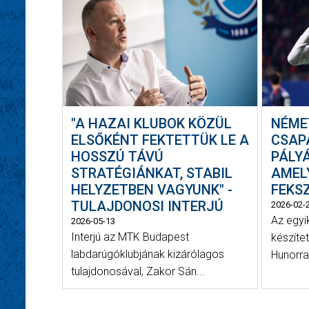
"A HAZAI KLUBOK KÖZÜL
NÉME
ELSŐKÉNT FEKTETTÜK LE A
CSAP
HOSSZÚ TÁVÚ
PÁLY
STRATÉGIÁNKAT, STABIL
AMEL
HELYZETBEN VAGYUNK" -
FEKSZ
TULAJDONOSI INTERJÚ
2026-02-
Az egyi
2026-05-13
Interjú az MTK Budapest
készíte
labdarúgóklubjának kizárólagos
Hunorral,
tulajdonosával, Zakor Sán...