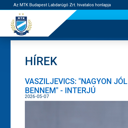
Az MTK Budapest Labdarúgó Zrt. hivatalos honlapja
HÍREK
VASZILJEVICS: "NAGYON JÓL
BENNEM" - INTERJÚ
2026-05-07