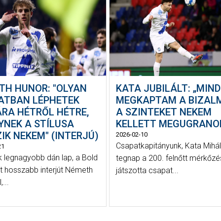
TH HUNOR: "OLYAN
KATA JUBILÁLT: „MIND
ATBAN LÉPHETEK
MEGKAPTAM A BIZALM
ÁRA HÉTRŐL HÉTRE,
A SZINTEKET NEKEM
YNEK A STÍLUSA
KELLETT MEGUGRANO
IK NEKEM" (INTERJÚ)
2026-02-10
Csapatkapitányunk, Kata Mihá
21
k legnagyobb dán lap, a Bold
tegnap a 200. felnőtt mérkőzé
tt hosszabb interjút Németh
játszotta csapat...
...