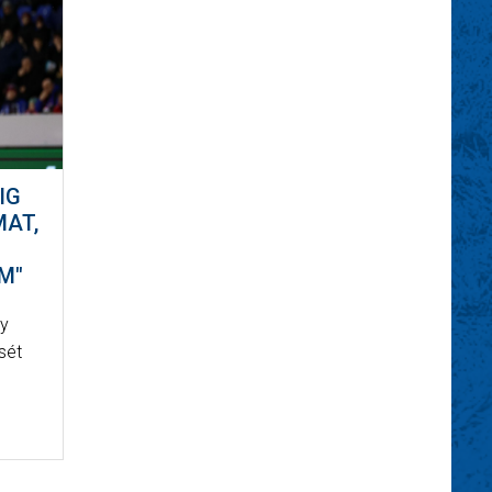
IG
AT,
M"
ly
sét