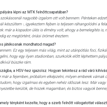
.
 pályára lépni az MTK felnőttcsapatában?
 szokásosnál nagyobb izgalom ott volt bennem. Pénteken edze
ál készültem -, igyekeztem fejben is teljesen ráhangolódni a fela
 már a kispadon ülés is élmény volt, ahogy a bemelegítés is,
edig ez megtörtént, óriási örömet éreztem.
I-es játékosnak mondhatod magad?
bennem. Ez egy teljesen más világ, mint az utánpótlás foci, fiziká
élni, hogy egy ilyen stadionban, szurkolók előtt léphettem pályá
dkívül büszke rám.
rszágba, a HSV-hez igazolsz. Hogyan tekintesz a rád váró kihívá
r már a fejemben, próbálom elképzelni, milyen emberek várnak o
de tudom, hogy izgalmas és egyben nehéz időszak lesz. Már vagy
rnyezetbe kerülök, de hiszek magamban, és biztos vagyok benne
ely tényként kezelte, hogy a szerb felnőtt válogatottat választ