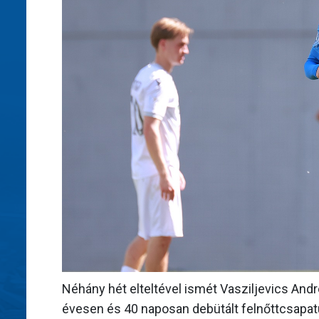
Néhány hét elteltével ismét Vasziljevics And
évesen és 40 naposan debütált felnőttcsapatu