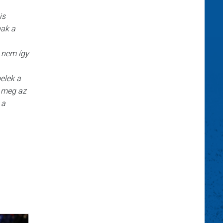
is
nak a
z nem így
elek a
m meg az
 a