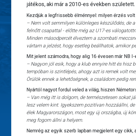
játékos, aki már a 2010-es években született
Kezdjük a legfrissebb élménnyel: milyen érzés volt
– Nem volt semmilyen különleges készülődés, de a
felnőtt csapattal - előtte még az U17-es válogatottn
Minden másodpercét élveztem a szombati meccsnek:
vártam a jelzést, hogy esetleg beállhatok, amikor p
Mit jelent számodra, hogy alig 16 évesen már NB 
– Nagyon jól esik, hogy a klub ennyire hitt és hisz 
tempóban is szintlépés, ahogy azt is remek volt meg
Örülök ennek a lehetőségnek, a családom pedig ren
Nyártól nagyot fordul veled a világ, hiszen Németo
– Van még itt is dolgom, de természetesen sokat já
lesz velem kint. Igyekszem pozitívan hozzáállni, 
élek Magyarországon, most egy új országba, új kö
meg fogom állni a helyem.
Nemrég az egyik szerb lapban megjelent egy cikk, am