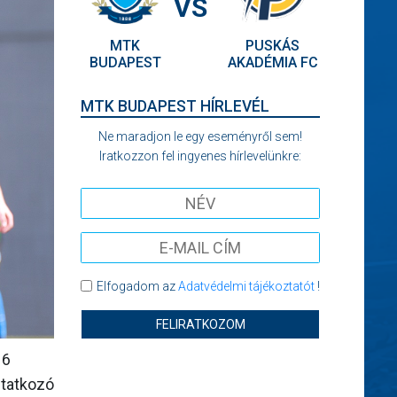
VS
MTK
PUSKÁS
BUDAPEST
AKADÉMIA FC
MTK BUDAPEST HÍRLEVÉL
Ne maradjon le egy eseményről sem!
Iratkozzon fel ingyenes hírlevelünkre:
Elfogadom az
Adatvédelmi tájékoztatót
!
FELIRATKOZOM
16
utatkozó