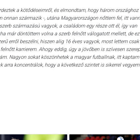
kérdeztek a kötődéseimről, és elmondtam, hogy három országhoz 
 onnan származik -, utána Magyarországon nőttem fel, itt van
szerb származású vagyok, a családom egy része ott él, így van
a már döntöttem volna a szerb felnőtt válogatott mellett, de e
zerű erről beszélni, hiszen alig 16 éves vagyok, most lettem csak
felnőtt karrierem. Ahogy eddig, úgy a jövőben is szívesen szerep
ám. Nagyon sokat köszönhetek a magyar futballnak, itt kapta
ak arra koncentrálok, hogy a következő szintet is sikerrel vegyem